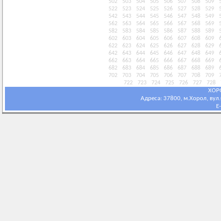
502
503
504
505
506
507
508
509
522
523
524
525
526
527
528
529
542
543
544
545
546
547
548
549
562
563
564
565
566
567
568
569
582
583
584
585
586
587
588
589
602
603
604
605
606
607
608
609
622
623
624
625
626
627
628
629
642
643
644
645
646
647
648
649
662
663
664
665
666
667
668
669
682
683
684
685
686
687
688
689
702
703
704
705
706
707
708
709
722
723
724
725
726
727
728
ХОР
Адреса: 37800, м.Хорол, вул.С
E