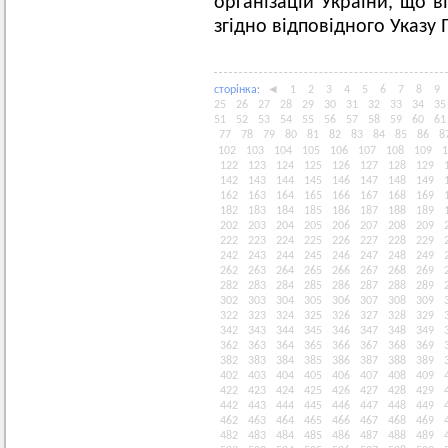
організацій України, що ві
згідно відповідного Указу
сторiнка:
◄
1
2
3
4
5
6
7
8
9
25
26
27
28
29
30
31
32
33
34
35
51
52
53
54
55
56
57
58
59
60
61
77
78
79
80
81
82
83
84
85
86
8
102
103
104
105
106
107
108
109
1
122
123
124
125
126
127
128
129
142
143
144
145
146
147
148
149
162
163
164
165
166
167
168
169
182
183
184
185
186
187
188
189
202
203
204
205
206
207
208
209
222
223
224
225
226
227
228
229
242
243
244
245
246
247
248
249
262
263
264
265
266
267
268
269
282
283
284
285
286
287
288
289
302
303
304
305
306
307
308
309
322
323
324
325
326
327
328
329
342
343
344
345
346
347
348
349
362
363
364
365
366
367
368
369
382
383
384
385
386
387
388
389
402
403
404
405
406
407
408
409
422
423
424
425
426
427
428
429
442
443
444
445
446
447
448
449
462
463
464
465
466
467
468
469
482
483
484
485
486
487
488
489