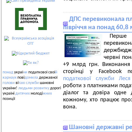
ДПС перевиконала п
півріччя на понад 60,8
Перше
перевик
держбюдж
червні по
+9 млрд грн. Виконання
сторінці у Facebook 
понад
украї
ни
податкової свої
й
карнаух
пові
домила
державної
податкової служби Леся
голови
ві
таю
служби
шановні
роботи з платниками податк
україни!
людьми
розвитку
дорогі
діалог та довіра одне 
україні
дитячих
молоді
жних
позиції
кожному, хто працює проз
вона.
Шановні державні ре