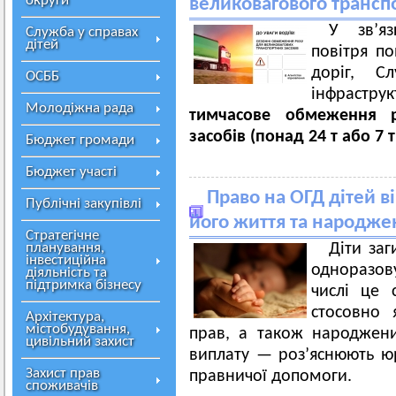
округи
великовагового транспо
У зв’я
Служба у справах
дітей
повітря п
доріг, С
ОСББ
інфраструк
Молодіжна рада
тимчасове обмеження р
засобів (понад 24 т або 7 т
Бюджет громади
Бюджет участі
Право на ОГД дітей в
Публічні закупівлі
його життя та народжен
Стратегічне
планування,
Діти за
інвестиційна
одноразов
діяльність та
підтримка бізнесу
числі це с
стосовно 
Архітектура,
містобудування,
прав, а також народжени
цивільний захист
виплату — роз’яснюють ю
Захист прав
правничої допомоги.
споживачів