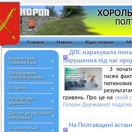
Головна
Новини
Відео новини
Мі
ДПС нарахувала пона
Нормативно-
порушення під час про
правова база
З почат
Обговорення
тисячі фак
проєктів рішень
тютюнови
Податки
результа
гривень. Про це на
своїй 
Регуляторна
діяльність
Голови Державної податко
Доступ до публічної
інформації
На Полтавщині вста
Старостинські