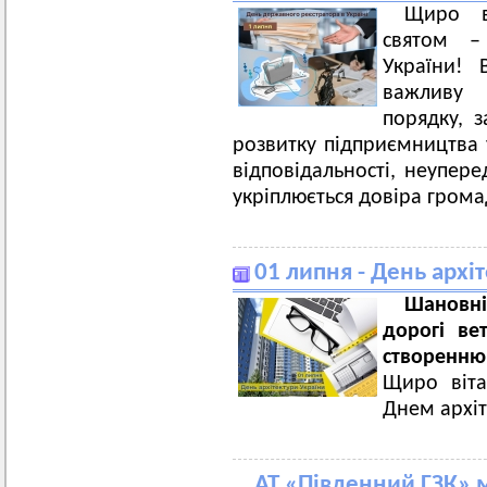
Щиро в
святом –
України! 
важливу 
порядку, 
розвитку підприємництва у
відповідальності, неупер
укріплюється довіра грома
01 липня - День архі
Шановні
дорогі ве
створенню
Щиро віта
Днем архіт
АТ «Південний ГЗК» 