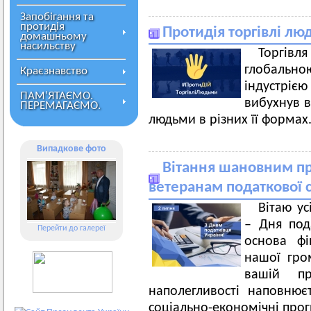
Запобігання та
протидія
Протидія торгівлі лю
домашньому
насильству
Торгів
глобальн
Краєзнавство
індустріє
ПАМ’ЯТАЄМО.
вибухнув в
ПЕРЕМАГАЄМО.
людьми в різних її формах
Випадкове фото
Вітання шановним пр
ветеранам податкової 
Вітаю ус
– Дня под
Перейти до галереї
основа фі
нашої гро
вашій про
наполегливості наповнює
соціально-економічні прог