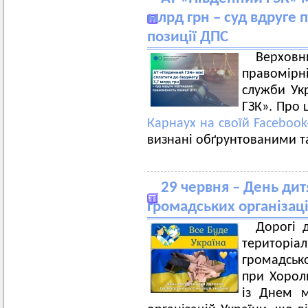
млрд грн – суд вдруге 
позиції ДПС
Верхов
правомірн
служби Ук
ГЗК». Про
Карнаух на своїй Facebook
визнані обґрунтованими т
29 червня – День ди
громадських організац
Дорогі 
територіа
громадськ
при Хороль
із Днем м