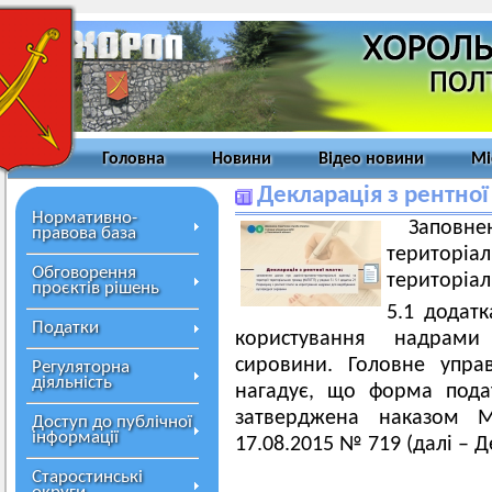
Головна
Новини
Відео новини
Мі
Декларація з рентної
Нормативно-
Заповне
правова база
територ
Обговорення
територіал
проєктів рішень
5.1 додатк
Податки
користування надрами
сировини. Головне упра
Регуляторна
діяльність
нагадує, що форма подат
затверджена наказом Мі
Доступ до публічної
інформації
17.08.2015 № 719 (далі – Д
Старостинські