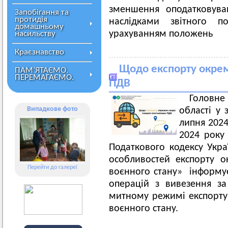
зменшення оподатковува
Запобігання та
протидія
наслідками звітного п
домашньому
урахуванням положень
насильству
Краєзнавство
Щодо експорту окрем
ПАМ’ЯТАЄМО.
ПЕРЕМАГАЄМО.
ПДВ
Головн
Випадкове фото
області у 
липня 2024
2024 року
Податкового кодексу Укра
особливостей експорту о
Перейти до галереї
воєнного стану» інформує
операцій з вивезення за
митному режимі експорту 
воєнного стану.