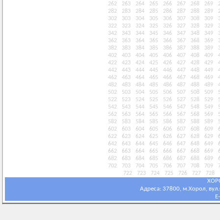
262
263
264
265
266
267
268
269
282
283
284
285
286
287
288
289
302
303
304
305
306
307
308
309
322
323
324
325
326
327
328
329
342
343
344
345
346
347
348
349
362
363
364
365
366
367
368
369
382
383
384
385
386
387
388
389
402
403
404
405
406
407
408
409
422
423
424
425
426
427
428
429
442
443
444
445
446
447
448
449
462
463
464
465
466
467
468
469
482
483
484
485
486
487
488
489
502
503
504
505
506
507
508
509
522
523
524
525
526
527
528
529
542
543
544
545
546
547
548
549
562
563
564
565
566
567
568
569
582
583
584
585
586
587
588
589
602
603
604
605
606
607
608
609
622
623
624
625
626
627
628
629
642
643
644
645
646
647
648
649
662
663
664
665
666
667
668
669
682
683
684
685
686
687
688
689
702
703
704
705
706
707
708
709
722
723
724
725
726
727
728
ХОР
Адреса: 37800, м.Хорол, вул.С
E