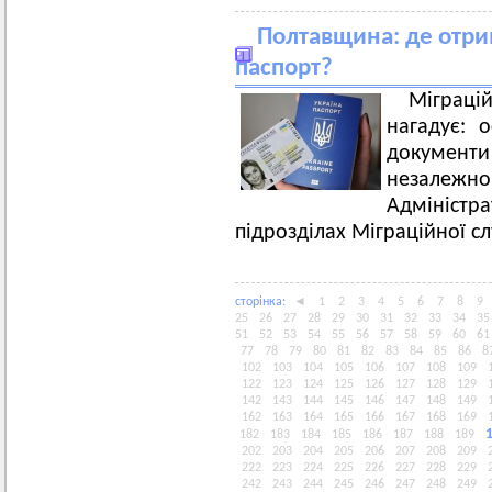
Полтавщина: де отри
паспорт?
Міграці
нагадує: 
документи
незалеж
Адмініст
підрозділах Міграційної сл
сторiнка:
◄
1
2
3
4
5
6
7
8
9
25
26
27
28
29
30
31
32
33
34
35
51
52
53
54
55
56
57
58
59
60
61
77
78
79
80
81
82
83
84
85
86
8
102
103
104
105
106
107
108
109
122
123
124
125
126
127
128
129
142
143
144
145
146
147
148
149
162
163
164
165
166
167
168
169
182
183
184
185
186
187
188
189
202
203
204
205
206
207
208
209
222
223
224
225
226
227
228
229
242
243
244
245
246
247
248
249