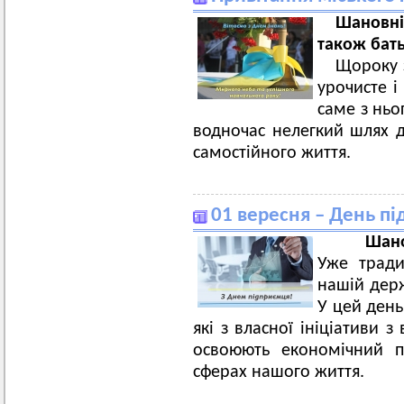
Шановні
також бать
Щороку 
урочисте і
саме з ньо
водночас нелегкий шлях д
самостійного життя.
01 вересня – День п
Шано
Уже тради
нашій держ
У цей день
які з власної ініціативи 
освоюють економічний п
сферах нашого життя.