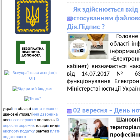
Як здійснюється вхід
застосуванням файлово
Дія.Підпис ?
Головн
області ін
інформац
«Електрон
кабінет) визначається нак
від 14.07.2017 № 63
функціонування Електрон
Міністерстві юстиції Украї
украї
ни
області
свято
головне
02 вересня – День но
шановні управлі
ння
дзвоника
Шанов
воє
нного
першого
полтавські
й
вересня
окремих
товарі
в
виді
в
територі
експорту
податку
рентної
плати
професійн
податкового