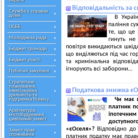
округи
Відповідальність за 
Служба у справах
дітей
В Украї
паління су
ОСББ
те, що це 
Молодіжна рада
гинуть не
повітря викидаються шкід
Бюджет громади
що виділяються під час го
Бюджет участі
та кримінальна відповід
ігнорують всі заборони…
Публічні закупівлі
Стратегічне
планування,
Податкова знижка є
інвестиційна
діяльність та
Чи має 
підтримка бізнесу
платник по
Архітектура,
іпотечним
містобудування,
цивільний захист
доступ
«єОселя»?
Відповідно до 
Захист прав
споживачів
платник податку має прав