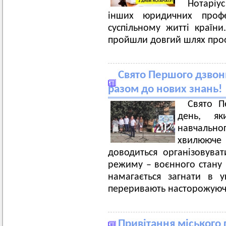
Нотаріу
інших юридичних профе
суспільному житті країни
пройшли довгий шлях проф
Свято Першого дзвони
разом до нових знань!
Свято П
день, як
навчально
хвилююче с
доводиться організовува
режиму – воєнного стану в
намагається загнати в 
переривають насторожуючі
Привітання міського 