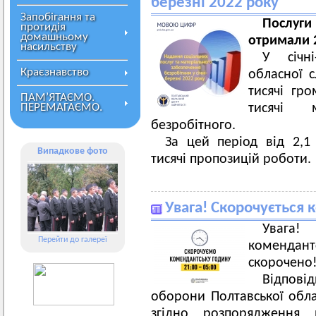
березні 2022 року
Запобігання та
Послуги
протидія
домашньому
отримали 
насильству
У січн
Краєзнавство
обласної с
тисячі гро
ПАМ’ЯТАЄМО.
ПЕРЕМАГАЄМО.
тисячі 
безробітного.
За цей період від 2,1
Випадкове фото
тисячі пропозицій роботи.
Увага! Скорочується 
Увага!
Перейти до галереї
комендан
скорочено
Відпові
оборони Полтавської обла
згідно розпорядження 