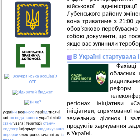
військової адміністраці
Лубенського району змінен
вона триватиме з 21:00 д
обовʼязково перебуваємо 
собою документи, що посві
якщо вас зупинили теробор
В Україні стартувала
Фахівці
обласних в
радникам
реформ 
телеконф
регіонах ініціативи «С
ініціативи, спрямованої н
украї
ни
воє
нного
пері
од
тисячі
земельних ділянок і за
кві
тня
податкового
україні ліні
й
стану
увага! території
стану»
продуктів харчування зад
кодексу
інформує
оподаткування
в Україні.
перерви
електропостачанні акті
в