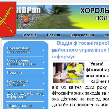
Головна
Новини
Відео новини
Мі
Відділ фітосанітарно
Нормативно-
районного управління
правова база
інформує
Обговорення
проєктів рішень
Уваг
фітосаніта
Податки
воєнного с
Регуляторна
Кабінет 
діяльність
від 01 квітня 2022 рок
фітосанітарних заходів та
Доступ до публічної
інформації
яка діятиме на період во
дати його припинення або
Старостинські