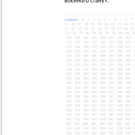
воєнного стану».
сторiнка:
◄
1
2
3
4
5
6
7
8
9
25
26
27
28
29
30
31
32
33
34
35
51
52
53
54
55
56
57
58
59
60
61
77
78
79
80
81
82
83
84
85
86
8
102
103
104
105
106
107
108
109
122
123
124
125
126
127
128
129
142
143
144
145
146
147
148
149
162
163
164
165
166
167
168
169
182
183
184
185
186
187
188
189
202
203
204
205
206
207
208
209
222
223
224
225
226
227
228
229
242
243
244
245
246
247
248
249
262
263
264
265
266
267
268
269
282
283
284
285
286
287
288
289
302
303
304
305
306
307
308
309
322
323
324
325
326
327
328
329
342
343
344
345
346
347
348
349
362
363
364
365
366
367
368
369
382
383
384
385
386
387
388
389
402
403
404
405
406
407
408
409
422
423
424
425
426
427
428
429
442
443
444
445
446
447
448
449
462
463
464
465
466
467
468
469
482
483
484
485
486
487
488
489
4
502
503
504
505
506
507
508
509
522
523
524
525
526
527
528
529