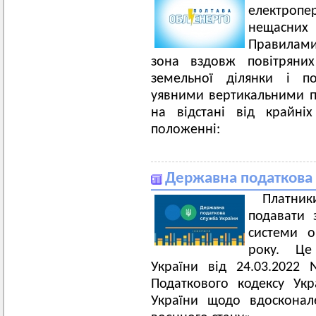
електропе
нещасних
Правилам
зона вздовж повітряних
земельної ділянки і по
уявними вертикальними п
на відстані від крайні
положенні:
Державна податкова 
Платни
подавати 
системи о
року. Це
України від 24.03.202
Податкового кодексу Укр
України щодо вдосконал