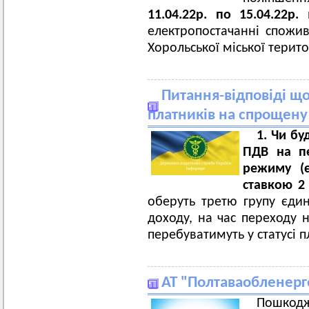
11.04.22р. по 15.04.22р.
в
електропостачанні спожив
Хорольської міської терит
Питання-відповіді щ
платників на спрощену
1.
Чи бу
ПДВ на пе
режиму (є
ставкою 2
оберуть третю групу єдин
доходу, на час переходу 
перебуватимуть у статусі 
АТ "Полтаваобленерг
Пошко