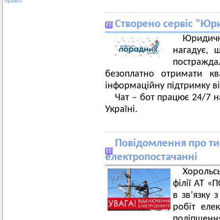
право
Створено сервіс "Ю
Юридич
нагадує, 
постраждал
безоплатно отримати кв
інформаційну підтримку ві
Чат – бот працює 24/7 
Україні.
Повідомлення про ти
електропостачанні
Хорольс
філії АТ 
в зв’язку
робіт еле
поліпшен