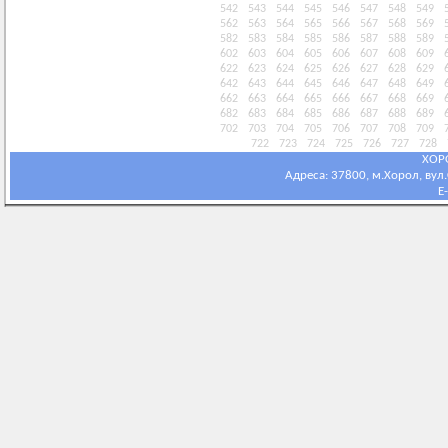
542
543
544
545
546
547
548
549
562
563
564
565
566
567
568
569
582
583
584
585
586
587
588
589
602
603
604
605
606
607
608
609
622
623
624
625
626
627
628
629
642
643
644
645
646
647
648
649
662
663
664
665
666
667
668
669
682
683
684
685
686
687
688
689
702
703
704
705
706
707
708
709
722
723
724
725
726
727
728
ХОР
Адреса: 37800, м.Хорол, вул.С
E