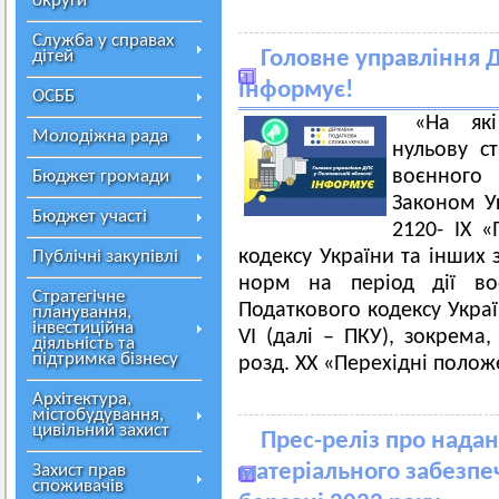
округи
Служба у справах
дітей
Головне управління Д
інформує!
ОСББ
«На які
Молодіжна рада
нульову с
воєнного
Бюджет громади
Законом У
Бюджет участі
2120- IХ 
кодексу України та інших 
Публічні закупівлі
норм на період дії во
Стратегічне
Податкового кодексу Украї
планування,
інвестиційна
VI (далі – ПКУ), зокрема
діяльність та
підтримка бізнесу
розд. ХХ «Перехідні полож
Архітектура,
містобудування,
цивільний захист
Прес-реліз про надан
матеріального забезпеч
Захист прав
споживачів