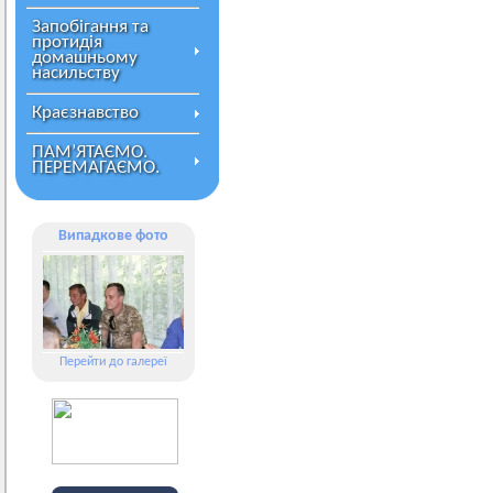
Запобігання та
протидія
домашньому
насильству
Краєзнавство
ПАМ’ЯТАЄМО.
ПЕРЕМАГАЄМО.
Випадкове фото
Перейти до галереї