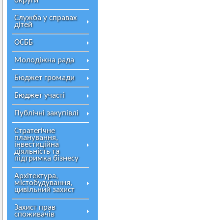
округи
Служба у справах
дітей
ОСББ
Молодіжна рада
Бюджет громади
Бюджет участі
Публічні закупівлі
Стратегічне
планування,
інвестиційна
діяльність та
підтримка бізнесу
Архітектура,
містобудування,
цивільний захист
Захист прав
споживачів