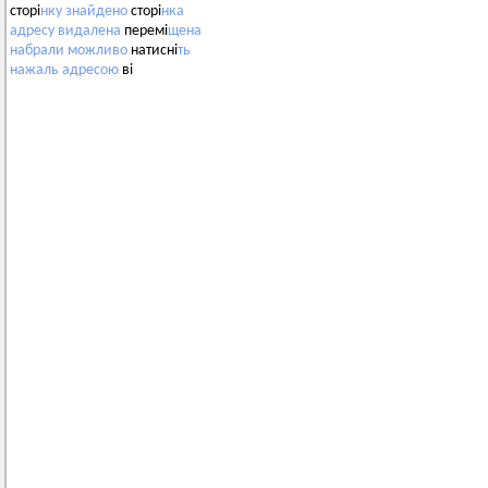
сторі
нку
знайдено
сторі
нка
адресу
видалена
перемі
щена
набрали
можливо
натисні
ть
нажаль
адресою
ві