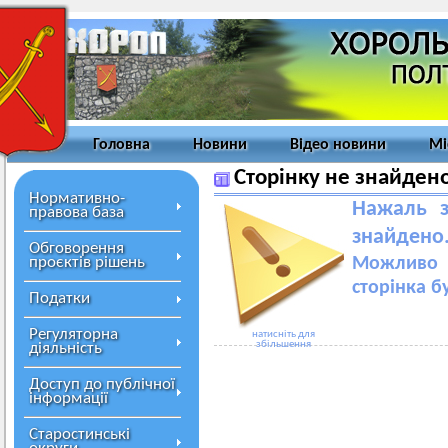
Головна
Новини
Відео новини
Мі
Сторінку не знайден
Нормативно-
Нажаль з
правова база
знайдено
Обговорення
проєктів рішень
Можливо 
сторінка б
Податки
Регуляторна
натисніть для
збільшення
діяльність
Доступ до публічної
інформації
Старостинські