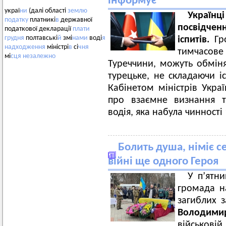
інформує
украї
ни
(далі області
землю
Україн
податку
платникі
в
державної
посвідченн
податкової декларації
плати
грудня
полтавські
й
змі
нами
воді
я
іспитів.
Гр
надходження
міністрі
в
сі
чня
тимчасов
мі
сця
незалежно
Туреччини, можуть обміня
турецьке, не складаючи і
Кабінетом міністрів Укра
про взаємне визнання т
водія, яка набула чинності 
Болить душа, німіє 
війні ще одного Героя
У п’ятни
громада на
загиблих 
Володими
військовій