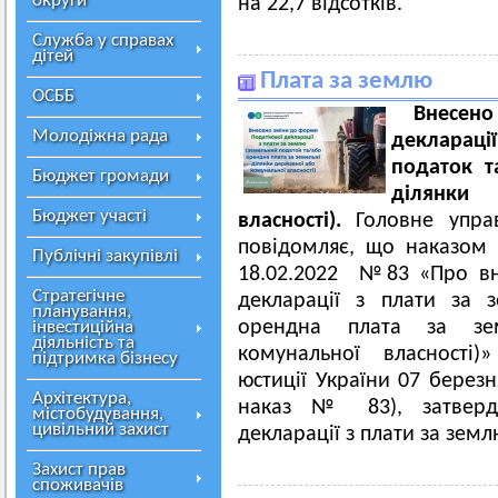
округи
на 22,7 відсотків.
Служба у справах
дітей
Плата за землю
ОСББ
Внесен
Молодіжна рада
декларац
податок т
Бюджет громади
ділянки
Бюджет участі
власності).
Головне упра
повідомляє, що наказом 
Публічні закупівлі
18.02.2022 №83 «Про вн
Стратегічне
декларації з плати за 
планування,
орендна плата за зе
інвестиційна
діяльність та
комунальної власності)
підтримка бізнесу
юстиції України 07 берез
Архітектура,
наказ № 83), затверд
містобудування,
цивільний захист
декларації з плати за зем
Захист прав
споживачів