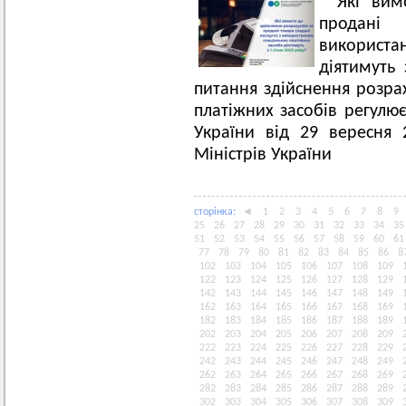
Які вим
продані
використан
діятимуть 
питання здійснення розра
платіжних засобів регулює
України від 29 вересня
Міністрів України
сторiнка:
◄
1
2
3
4
5
6
7
8
9
25
26
27
28
29
30
31
32
33
34
35
51
52
53
54
55
56
57
58
59
60
61
77
78
79
80
81
82
83
84
85
86
8
102
103
104
105
106
107
108
109
122
123
124
125
126
127
128
129
142
143
144
145
146
147
148
149
162
163
164
165
166
167
168
169
182
183
184
185
186
187
188
189
202
203
204
205
206
207
208
209
222
223
224
225
226
227
228
229
242
243
244
245
246
247
248
249
262
263
264
265
266
267
268
269
282
283
284
285
286
287
288
289
302
303
304
305
306
307
308
309