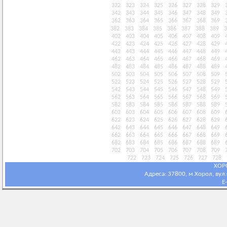
322
323
324
325
326
327
328
329
342
343
344
345
346
347
348
349
362
363
364
365
366
367
368
369
382
383
384
385
386
387
388
389
3
402
403
404
405
406
407
408
409
422
423
424
425
426
427
428
429
442
443
444
445
446
447
448
449
462
463
464
465
466
467
468
469
482
483
484
485
486
487
488
489
502
503
504
505
506
507
508
509
522
523
524
525
526
527
528
529
542
543
544
545
546
547
548
549
562
563
564
565
566
567
568
569
582
583
584
585
586
587
588
589
602
603
604
605
606
607
608
609
622
623
624
625
626
627
628
629
642
643
644
645
646
647
648
649
662
663
664
665
666
667
668
669
682
683
684
685
686
687
688
689
702
703
704
705
706
707
708
709
722
723
724
725
726
727
728
ХОР
Адреса: 37800, м.Хорол, вул.С
E