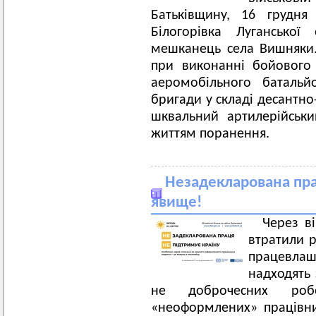
Батьківщину, 16 грудня
Білогорівка Лугансько
мешканець села Вишняки.
при виконанні бойового
аеромобільного батальй
бригади у складі десантно
шквальний артилерійськи
життям поранення.
Незадекларована пра
явище!
Через ві
втратили 
працевла
надходять 
не доброчесних робо
«неоформлених» працівни