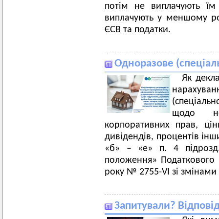
потім не виплачують їм
виплачують у меншому роз
ЄСВ та податки.
Одноразове (спеціал
Як декл
нарахув
(спеціаль
щодо не
корпоративних прав, ці
дивідендів, процентів інш
«б» – «е» п. 4 підрозд
положення» Податкового к
року № 2755-VI зі змінами
Запитували? Відпові