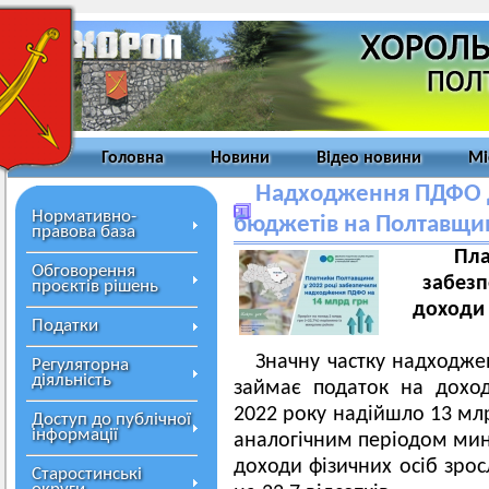
Головна
Новини
Відео новини
Мі
Надходження ПДФО д
Нормативно-
бюджетів на Полтавщин
правова база
Пла
Обговорення
забез
проєктів рішень
доходи 
Податки
Значну частку надходже
Регуляторна
діяльність
займає податок на доход
2022 року надійшло 13 млр
Доступ до публічної
інформації
аналогічним періодом мин
доходи фізичних осіб зрос
Старостинські