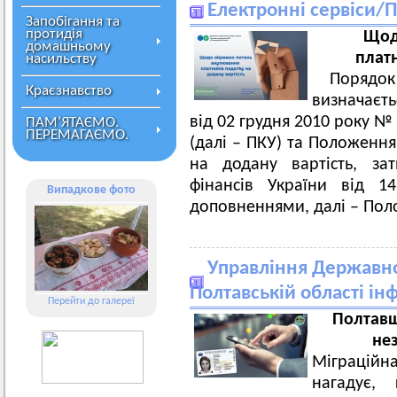
Електронні сервіси/
Запобігання та
протидія
Щод
домашньому
платн
насильству
Порядок
Краєзнавство
визначаєт
від 02 грудня 2010 року №
ПАМ’ЯТАЄМО.
ПЕРЕМАГАЄМО.
(далі – ПКУ) та Положення
на додану вартість, за
фінансів України від 1
Випадкове фото
доповненнями, далі – Пол
Управління Державно
Полтавській області і
Перейти до галереї
Полтавщ
нез
Міграційн
нагадує,