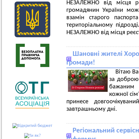
НЕЗАЛЕЖНО від місця ре
громадянин України мож
взамін старого паспорт
територіальному підрозд
НЕЗАЛЕЖНО від місця реєст
Шановні жителі Хорол
громади!
Вітаю Ва
за доброю 
бажаним 
кожної сім’
принесе довгоочікувани
завтрашньому дні.
Регіональний сервіс