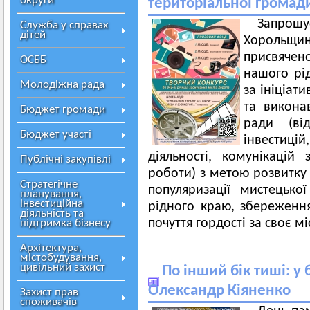
округи
територіальної громад
Запро
Служба у справах
дітей
Хорольщини
присвяч
ОСББ
нашого рі
Молодіжна рада
за ініціат
та виконав
Бюджет громади
ради (ві
Бюджет участі
інвестиці
діяльності, комунікацій 
Публічні закупівлі
роботи) з метою розвитку 
Стратегічне
популяризації мистецько
планування,
інвестиційна
рідного краю, збереження
діяльність та
почуття гордості за своє м
підтримка бізнесу
Архітектура,
містобудування,
цивільний захист
По інший бік тиші: у 
Олександр Кіяненко
Захист прав
споживачів