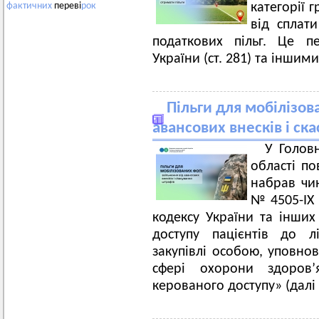
категорії 
фактичних
переві
рок
від сплат
податкових пільг. Це п
України (ст. 281) та інши
Пільги для мобілізов
авансових внесків і ск
У Голов
області по
набрав чин
№ 4505-ІХ 
кодексу України та інши
доступу пацієнтів до л
закупівлі особою, уповно
сфері охорони здоров’
керованого доступу» (далі