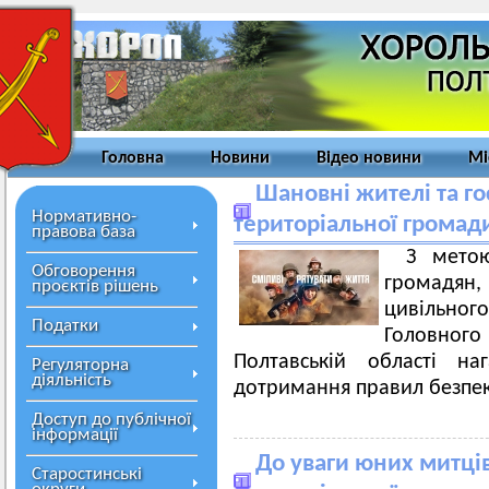
Головна
Новини
Відео новини
Мі
Шановні жителі та го
Нормативно-
територіальної громад
правова база
З мето
Обговорення
громадян
проєктів рішень
цивільного
Податки
Головног
Полтавській області на
Регуляторна
діяльність
дотримання правил безпек
Доступ до публічної
інформації
До уваги юних митців
Старостинські