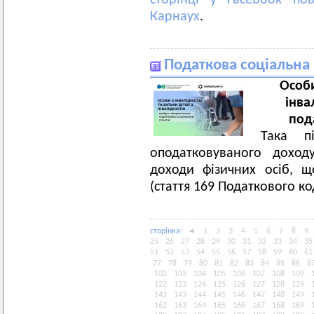
сторінці у Facebook по
Карнаух
.
Податкова соціальна 
Особи
інва
под
Така п
оподатковуваного доход
доходи фізичних осіб, щ
(стаття 169 Податкового ко
сторiнка:
◄
1
2
3
4
5
6
7
8
9
25
26
27
28
29
30
31
32
33
34
35
51
52
53
54
55
56
57
58
59
60
61
77
78
79
80
81
82
83
84
85
86
8
102
103
104
105
106
107
108
109
122
123
124
125
126
127
128
129
142
143
144
145
146
147
148
149
162
163
164
165
166
167
168
169