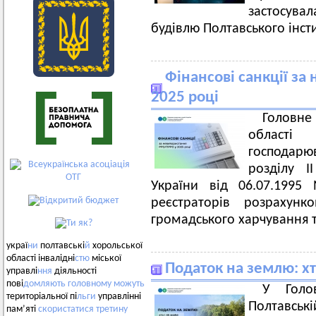
застосувал
будівлю Полтавського інсти
Фінансові санкції з
2025 році
Головн
області
господарю
розділу І
України від 06.07.1995
реєстраторів розрахунк
громадського харчування та
украї
ни
полтавські
й
хорольської
області інвалідні
стю
міської
Податок на землю: хт
управлі
ння
діяльності
пові
домляють
головному
можуть
У Голо
територіальної пі
льги
управлінні
Полтавські
пам’яті
скористатися
третину