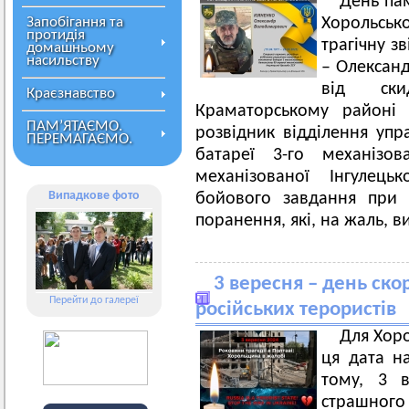
День пам
Запобігання та
Хорольськ
протидія
трагічну з
домашньому
насильству
– Олексан
від ск
Краєзнавство
Краматорському районі 
ПАМ’ЯТАЄМО.
розвідник відділення упр
ПЕРЕМАГАЄМО.
батареї 3-го механізов
механізованої Інгулец
Випадкове фото
бойового завдання при 
поранення, які, на жаль, 
3 вересня – день ско
Перейти до галереї
російських терористів
Для Хоро
ця дата н
тому, 3 в
страшного