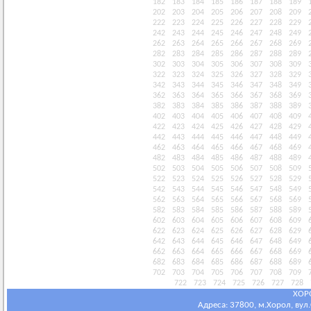
182
183
184
185
186
187
188
189
202
203
204
205
206
207
208
209
222
223
224
225
226
227
228
229
242
243
244
245
246
247
248
249
262
263
264
265
266
267
268
269
282
283
284
285
286
287
288
289
302
303
304
305
306
307
308
309
322
323
324
325
326
327
328
329
342
343
344
345
346
347
348
349
362
363
364
365
366
367
368
369
382
383
384
385
386
387
388
389
402
403
404
405
406
407
408
409
422
423
424
425
426
427
428
429
442
443
444
445
446
447
448
449
462
463
464
465
466
467
468
469
482
483
484
485
486
487
488
489
502
503
504
505
506
507
508
509
522
523
524
525
526
527
528
529
542
543
544
545
546
547
548
549
562
563
564
565
566
567
568
569
582
583
584
585
586
587
588
589
602
603
604
605
606
607
608
609
622
623
624
625
626
627
628
629
642
643
644
645
646
647
648
649
662
663
664
665
666
667
668
669
682
683
684
685
686
687
688
689
702
703
704
705
706
707
708
709
722
723
724
725
726
727
728
ХОР
Адреса: 37800, м.Хорол, вул.С