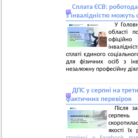
Сплата ЄСВ: роботода
з інвалідністю можуть 
У Голов
області п
офіційн
інвалідні
сплаті єдиного соціальног
для фізичних осіб з інв
незалежну професійну діял
ДПС у серпні на трет
фактичних перевірок
Після з
серпень 
скоротилас
якості їх