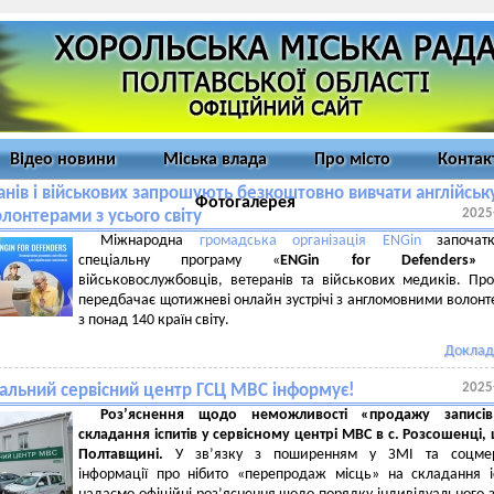
Відео новини
Міська влада
Про місто
Контак
нів і військових запрошують безкоштовно вивчати англійськ
Фотогалерея
2025
олонтерами з усього світу
Міжнародна
громадська організація
ENGin
започатк
спеціальну програму «
ENGin for
Defenders
»
військовослужбовців, ветеранів та військових медиків. Пр
передбачає щотижневі онлайн зустрічі з англомовними волон
з понад 140 країн світу.
Доклад
2025
нальний сервісний центр ГСЦ МВС інформує!
Роз’яснення щодо неможливості «продажу записі
складання іспитів у сервісному центрі МВС в с. Розсошенці,
Полтавщині.
У зв’язку з поширенням у ЗМІ та соцме
інформації про нібито «перепродаж місць» на складання і