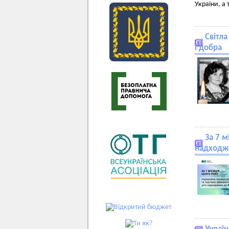
України, а
Світла
і добра
За 7 м
надходж