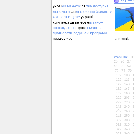
Україн
украї
ни
манжос
сві
тла
доступна
допомоги
єві
дновлення
бюджету
житло
знищене
україні
компенсації ветерані
в
також
пошкоджене
проє
кт
мають
працювати
родинам
програми
продовжує
та крові.
сторiнка:
◄
25
26
27
51
52
53
77
78
79
102
103
122
123
142
143
162
163
182
183
202
203
222
223
242
243
262
263
282
283
302
303
322
323
342
343
362
363