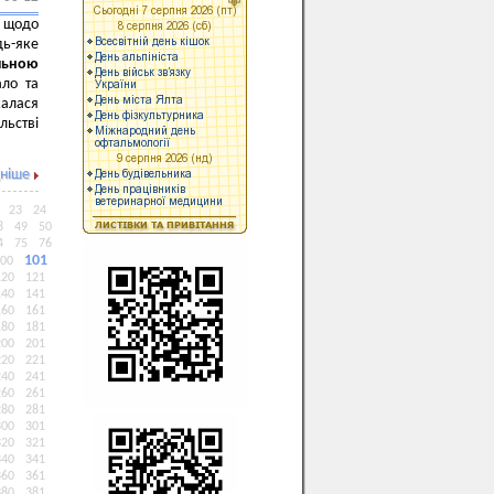
 щодо
ь-яке
льною
ало та
жалася
льстві
ніше
23
24
8
49
50
4
75
76
101
00
120
121
140
141
160
161
180
181
200
201
220
221
240
241
260
261
280
281
300
301
320
321
340
341
360
361
380
381