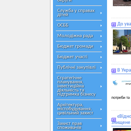
округи
Служба у справах
дітей
До ува
ОСББ
Молодіжна рада
Бюджет громади
Бюджет участі
Публічні закупівлі
В Укр
Стратегічне
планування,
інвестиційна
діяльність та
підтримка бізнесу
потреби та
Архітектура,
містобудування,
цивільний захист
єВідн
знищене 
Захист прав
споживачів