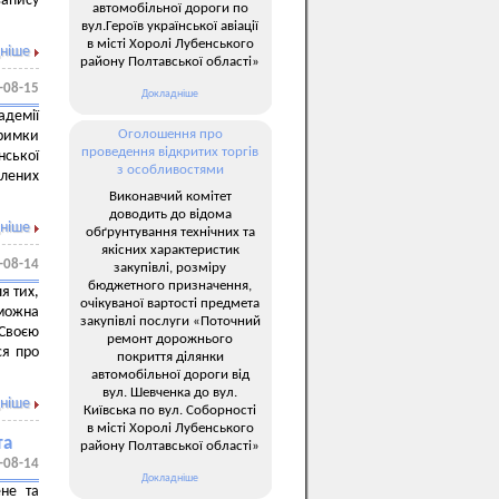
запису
автомобільної дороги по
вул.Героїв української авіації
в місті Хоролі Лубенського
ніше
району Полтавської області»
-08-15
Докладніше
демії
Оголошення про
тримки
проведення відкритих торгів
нської
з особливостями
влених
Виконавчий комітет
доводить до відома
ніше
обґрунтування технічних та
якісних характеристик
-08-14
закупівлі, розміру
бюджетного призначення,
я тих,
очікуваної вартості предмета
 можна
закупівлі послуги «Поточний
Своєю
ремонт дорожнього
ся про
покриття ділянки
автомобільної дороги від
вул. Шевченка до вул.
ніше
Київська по вул. Соборності
в місті Хоролі Лубенського
та
району Полтавської області»
-08-14
Докладніше
не та