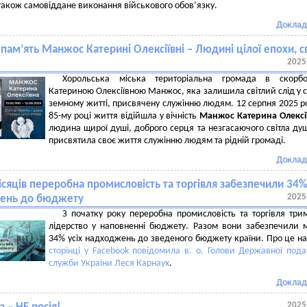
 також самовіддане виконання військового обов’язку.
Доклад
 пам’ять Манжос Катерині Олексіївні – Людині цілої епохи, с
2025
Хорольська міська територіальна громада в скорбо
Катериною Олексіївною Манжос, яка залишила світлий слід у 
земному житті, присвячену служінню людям. 12 серпня 2025 р
85-му році життя відійшла у вічність
Манжос Катерина Олексі
людина щирої душі, доброго серця та незгасаючого світла душ
присвятила своє життя служінню людям та рідній громаді.
Доклад
ісяців переробна промисловість та торгівля забезпечили 34%
2025
ень до бюджету
З початку року переробна промисловість та торгівля тр
лідерство у наповненні бюджету. Разом вони забезпечили
34% усіх надходжень до зведеного бюджету країни. Про це н
сторінці у Facebook повідомила в. о. Голови Державної пода
служби України Леся Карнаух
.
Доклад
2025