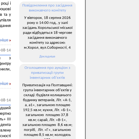
році і
Повідомлення про засідання
рошові
виконавчого комітету
в та у
У вівторок, 18 серпня 2026
упівля
року о 14:00 год., у залі
адання
засідань Хорольської міської
ради відбудеться 18 чергове
засідання виконавчого
ніше
комітету за адресою:
м.Хорол, вул.Соборності, 4
-08-14
Докладніше
я
з
Центру
Оголошення про аукціон з
снили,
приватизації групи
інвентарних об’єктів
ніше
Приватизація на Полтавщині:
група інвентарних об’єктів у
складі: будівля колишнього
будинку ветеранів, Літ. «А-1,
-08-14
а, а1», загальною площею
одший
192,5 кв.м; кухня, Літ. «Б-1»,
мертно
загальною площею 37,8
ь» ІІІ
кв.м; сарай, Літ. «В-1»,
идента
загальною площею 8,6 кв.м;
погріб, Літ. «Г», загальною
явлену
площею 8,5 кв.м; колодязь
сності