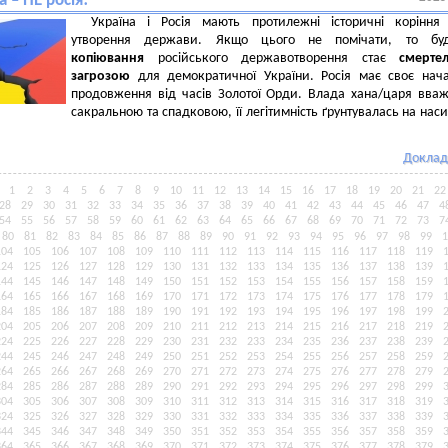
а – НЕ росія!
Україна і Росія мають протилежні історичні коріння
утворення держави. Якщо цього не помічати, то буд
копіювання
російського державотворення стає
смерте
загрозою
для демократичної України. Росія має своє нач
продовження від часів Золотої Орди. Влада хана/царя вва
сакральною та спадковою, її легітимність ґрунтувалась на наси
Доклад
1
2
3
4
5
6
7
8
9
10
11
12
13
14
15
16
17
18
19
20
21
22
28
29
30
31
32
33
34
35
36
37
38
39
40
41
42
43
44
45
46
47
4
54
55
56
57
58
59
60
61
62
63
64
65
66
67
68
69
70
71
72
73
7
80
81
82
83
84
85
86
87
88
89
90
91
92
93
94
95
96
97
98
99
1
104
105
106
107
108
109
110
111
112
113
114
115
116
117
118
119
124
125
126
127
128
129
130
131
132
133
134
135
136
137
138
139
144
145
146
147
148
149
150
151
152
153
154
155
156
157
158
159
164
165
166
167
168
169
170
171
172
173
174
175
176
177
178
179
184
185
186
187
188
189
190
191
192
193
194
195
196
197
198
199
204
205
206
207
208
209
210
211
212
213
214
215
216
217
218
219
224
225
226
227
228
229
230
231
232
233
234
235
236
237
238
239
244
245
246
247
248
249
250
251
252
253
254
255
256
257
258
259
264
265
266
267
268
269
270
271
272
273
274
275
276
277
278
279
284
285
286
287
288
289
290
291
292
293
294
295
296
297
298
299
304
305
306
307
308
309
310
311
312
313
314
315
316
317
318
319
324
325
326
327
328
329
330
331
332
333
334
335
336
337
338
339
344
345
346
347
348
349
350
351
352
353
354
355
356
357
358
359
364
365
366
367
368
369
370
371
372
373
374
375
376
377
378
379