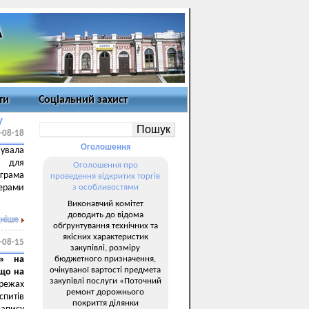
ти
Соціальний захист
у
-08-18
Оголошення
увала
для
Оголошення про
ограма
проведення відкритих торгів
терами
з особливостями
Виконавчий комітет
доводить до відома
ніше
обґрунтування технічних та
якісних характеристик
-08-15
закупівлі, розміру
бюджетного призначення,
в» на
очікуваної вартості предмета
 що на
закупівлі послуги «Поточний
режах
ремонт дорожнього
спитів
покриття ділянки