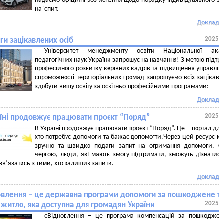
надаємо офіційні роз’яснення щодо порядку індивідуального 
на іспит.
Доклад
2025
ги зацікавлених осіб
Університет менеджменту освіти Національної ака
педагогічних наук України запрошує на навчання! З метою під
професійного розвитку керівних кадрів та підвищення управлі
спроможності територіальних громад запрошуємо всіх заціка
здобути вищу освіту за освітньо-професійними програмами:
Доклад
2025
аїні продовжує працювати проєкт “Поряд”
В Україні продовжує працювати проєкт “Поряд”. Це – портал дл
хто потребує допомоги та бажає допомогти.Через цей ресурс
зручно та швидко подати запит на отримання допомоги. 
чергою, люди, які мають змогу підтримати, зможуть дізнати
 зв’язатись з тими, хто залишив запити.
Доклад
овлення – це державна програми допомоги за пошкоджене 
2025
житло, яка доступна для громадян України
єВідновлення – це програма компенсацій за пошкодже