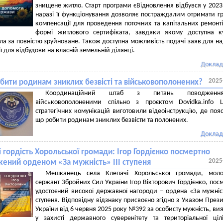
знищене житло. Старт програми єВідновлення відбувся у 2023 
наразі її функціонування дозволяє постраждалим отримати г
компенсації для проведення поточних та капітальних ремонті
формі житлового сертифіката, завдяки якому доступна к
ла за повністю зруйноване. Також доступна можливість подачі заяв для н
ї для відбудови на власній земельній ділянці.
Доклад
2025
бити родинам зниклих безвісті та військовополонених?
Координаційний
штаб
з
питань
поводженн
військовополоненими
спільно
з
проєктом
Dovidka.info
стратегічних
комунікацій
виготовили
відеоінструкцію,
де
поя
що
робити
родинам
зниклих
безвісти
та
полонених.
Доклад
і гордість Хорольської громади: Ігор Гордієнко посмертно
2025
ений орденом «За мужність» ІІІ ступеня
Мешканець села Клепачі Хорольської громади, мол
сержант Збройних Сил України Ігор Вікторович Гордієнко, пос
удостоєний високої державної нагороди – ордена «За мужніст
ступеня. Відповідну відзнаку присвоєно згідно з Указом През
України від 6 червня 2025 року №392 за особисту мужність, ви
у захисті державного суверенітету та територіальної цілі