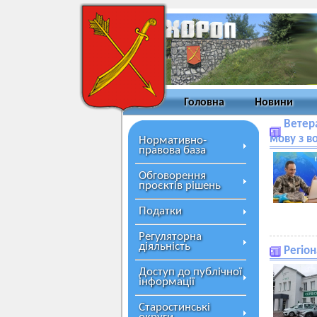
Головна
Новини
Ветера
мову з в
Нормативно-
правова база
Обговорення
проєктів рішень
Податки
Регуляторна
діяльність
Регіо
Доступ до публічної
інформації
Старостинські