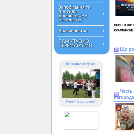
Запобігання та
протидія
домашньому
насильству
нового жит
Краєзнавство
компенсаці
ПАМ’ЯТАЄМО.
ПЕРЕМАГАЄМО.
Що ро
Випадкове фото
Честь 
нагородж
Перейти до галереї