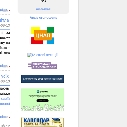
№1
Докладніше
ніше
Архів оголошень
вітла
-08-13
ті за
своєму
оку на
ївна
–
і, яка
ніше
 усіх
-08-13
имають
 майже
а
своїй
ткової
ніше
-08-12