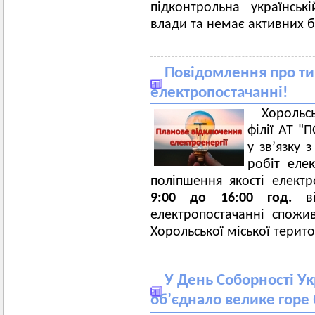
підконтрольна українсь
влади та немає активних б
Повідомлення про ти
електропостачанні!
Хорольс
філії АТ 
у зв’язку
робіт еле
поліпшення якості елект
9:00 до 16:00 год.
в
електропостачанні спожив
Хорольської міської терит
У День Соборності У
об’єднало велике горе