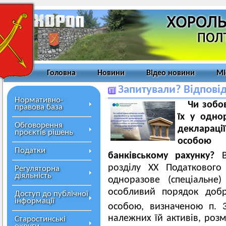
Головна
Новини
Відео новини
Мі
Запитували? Відпові
Нормативно-
Чи зобо
правова база
їх у однор
Обговорення
декларац
проєктів рішень
особою 
Податки
банківському рахунку?
розділу ХХ Податкового
Регуляторна
діяльність
одноразове (спеціальне
особливий порядок добр
Доступ до публічної
інформації
особою, визначеною п. 3
належних їй активів, розм
Старостинські