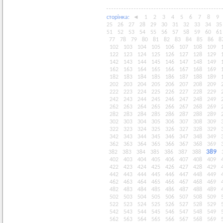
сторiнка:
◄
1
2
3
4
5
6
7
8
9
25
26
27
28
29
30
31
32
33
34
35
51
52
53
54
55
56
57
58
59
60
61
77
78
79
80
81
82
83
84
85
86
8
102
103
104
105
106
107
108
109
122
123
124
125
126
127
128
129
142
143
144
145
146
147
148
149
162
163
164
165
166
167
168
169
182
183
184
185
186
187
188
189
202
203
204
205
206
207
208
209
222
223
224
225
226
227
228
229
242
243
244
245
246
247
248
249
262
263
264
265
266
267
268
269
282
283
284
285
286
287
288
289
302
303
304
305
306
307
308
309
322
323
324
325
326
327
328
329
342
343
344
345
346
347
348
349
362
363
364
365
366
367
368
369
389
382
383
384
385
386
387
388
402
403
404
405
406
407
408
409
422
423
424
425
426
427
428
429
442
443
444
445
446
447
448
449
462
463
464
465
466
467
468
469
482
483
484
485
486
487
488
489
502
503
504
505
506
507
508
509
522
523
524
525
526
527
528
529
542
543
544
545
546
547
548
549
562
563
564
565
566
567
568
569