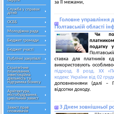
округи
за її межами,
Служба у справах
дітей
Головне управління 
ОСББ
Полтавській області ін
Молодіжна рада
Чи пот
Бюджет громади
платником
податку 
Бюджет участі
Полтавськ
Публічні закупівлі
ставка для платників єд
використовують особливос
Стратегічне
підрозд. 8 розд. ХХ «П
планування,
інвестиційна
кодекc України від 02 гру
діяльність та
підтримка бізнесу
доповненнями (далі – П
відсотки доходу.
Архітектура,
містобудування,
цивільний захист
З Днем зовнішньої ро
Захист прав
споживачів