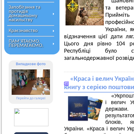
Шановні
Запобігання та
та ветера
протидія
Прийміт
домашньому
насильству
професійно
України, я
Краєзнавство
відзначення цієї дати ля
ПАМ’ЯТАЄМО.
Цього дня рівно 104 ро
ПЕРЕМАГАЄМО.
Республіці було с
загальнодержавної розвід
Випадкове фото
«Краса і велич Украї
книгу з серією поштов
«Укрпошт
Перейти до галереї
і велич У
держави. 
результато
блоків, 
України.
«Краса і велич Укр