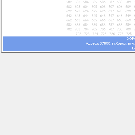
582
583
584
585
586
587
588
589
602
603
604
605
606
607
608
609
622
623
624
625
626
627
628
629
642
643
644
645
646
647
648
649
662
663
664
665
666
667
668
669
682
683
684
685
686
687
688
689
702
703
704
705
706
707
708
709
722
723
724
725
726
727
728
ХОР
Адреса: 37800, м.Хорол, вул.С
E