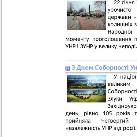
22 січня
урочисто 
держави – 
колишніх з
Народної 
моменту проголошення п
УНР і ЗУНР у велику неподі
З Днем Соборності Ук
У націо
великим
Соборност
Злуки Укр
Західноукр
день, рівно 105 років 
прийняла Четвертий 
незалежність УНР від росії.