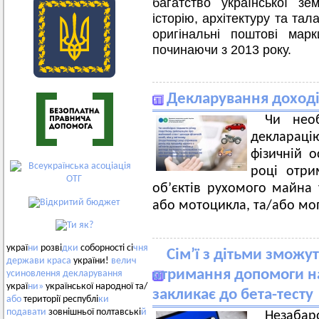
багатство української зе
історію, архітектуру та т
оригінальні поштові мар
починаючи з 2013 року.
Декларування доході
Чи необ
декларац
фізичній о
році отри
об’єктів рухомого майна 
або мотоцикла, та/або моп
украї
ни
розві
дки
соборності сі
чня
Сім’ї з дітьми зможу
держави
краса
україни!
велич
отримання допомоги на
усиновлення
декларування
украї
ни»
української народної та/
закликає до бета-тесту
або
території республі
ки
подавати
зовнішньої полтавські
й
Незабар