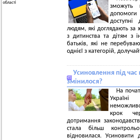
області
зможуть 
допомоги
доступні 
людям, які доглядають за 
з дитинства та дітям з і
батьків, які не перебув
однієї з категорій, долуча
Усиновлення під час
змінилося?
На поча
Україні
неможливо
крок чер
дотримання законодавств
стала більш контрольо
відновилася. Усиновити