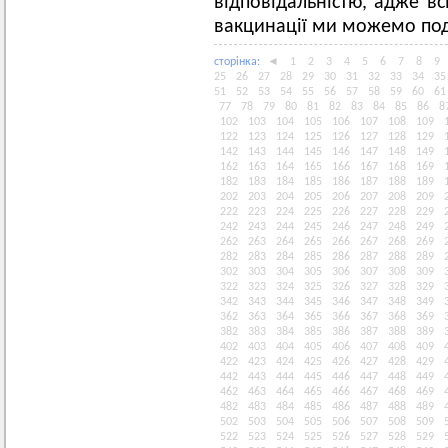
відповідальністю, адже в
вакцинації ми можемо по
сторiнка:
◄
1
2
3
4
5
6
7
8
9
25
26
27
28
29
30
31
32
33
34
35
51
52
53
54
55
56
57
58
59
60
61
77
78
79
80
81
82
83
84
85
86
8
102
103
104
105
106
107
108
109
122
123
124
125
126
127
128
129
142
143
144
145
146
147
148
149
162
163
164
165
166
167
168
169
182
183
184
185
186
187
188
189
202
203
204
205
206
207
208
209
222
223
224
225
226
227
228
229
242
243
244
245
246
247
248
249
262
263
264
265
266
267
268
269
282
283
284
285
286
287
288
289
302
303
304
305
306
307
308
309
322
323
324
325
326
327
328
329
342
343
344
345
346
347
348
349
362
363
364
365
366
367
368
369
382
383
384
385
386
387
388
389
402
403
404
405
406
407
408
409
422
423
424
425
426
427
428
429
442
443
444
445
446
447
448
449
462
463
464
465
466
467
468
469
482
483
484
485
486
487
488
489
502
503
504
505
506
507
508
509
522
523
524
525
526
527
528
529