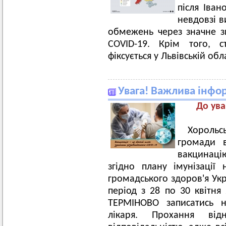
після Іван
невдовзі в
обмежень через значне 
COVID-19. Крім того, с
фіксується у Львівській обла
Увага! Важлива інфо
До ува
Хорольс
громади 
вакцинаці
згідно плану імунізації
громадського здоров'я Ук
період з 28 по 30 квітня
ТЕРМІНОВО записатись н
лікаря. Прохання ві