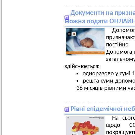
Документи на призна
можна подати ОНЛАЙ
Допом
призначают
постійно
Допомога 
загальному
здійснюється:
одноразово у сумі 1
решта суми допомог
36 місяців рівними ча
Рівні епідемічної неб
На сьог
щодо CO
покращуєть