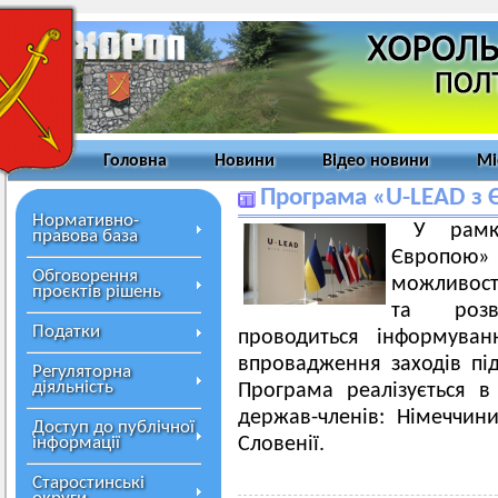
Головна
Новини
Відео новини
Мі
Програма «U-LEAD з 
Нормативно-
У рамк
правова база
Європою» 
Обговорення
можливосте
проєктів рішень
та розв
Податки
проводиться інформува
впровадження заходів пі
Регуляторна
діяльність
Програма реалізується в
держав-членів: Німеччини,
Доступ до публічної
інформації
Словенії.
Старостинські