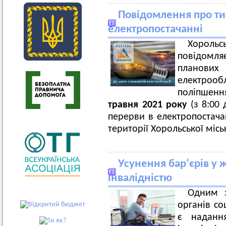
Повідомлення про ти
електропостачанні
Хорольс
повідомл
плано
електроо
поліпшення
травня 2021 року
(з 8:00 
перерви в електропостача
території Хорольської місь
Усунення бар’єрів у 
інвалідністю
Одним з
органів со
є наданн