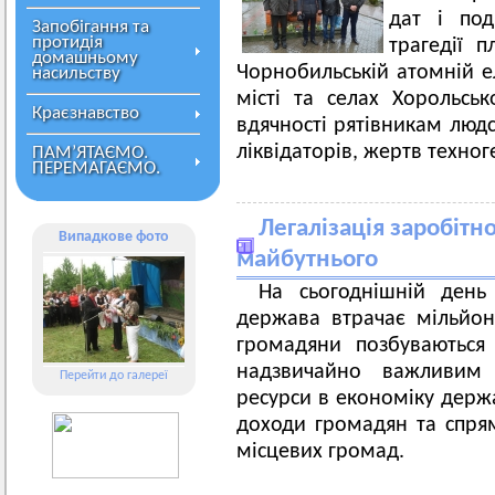
дат і под
Запобігання та
протидія
трагедії 
домашньому
Чорнобильській атомній е
насильству
місті та селах Хорольсь
Краєзнавство
вдячності рятівникам людс
ліквідаторів, жертв техно
ПАМ’ЯТАЄМО.
ПЕРЕМАГАЄМО.
Легалізація заробітн
Випадкове фото
майбутнього
На сьогоднішній день
держава втрачає мільйон
громадяни позбуваються
надзвичайно важливим 
Перейти до галереї
ресурси в економіку держ
доходи громадян та спря
місцевих громад.