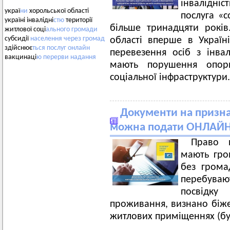
інвалідніс
украї
ни
хорольської області
послуга «с
україні інвалідні
стю
території
більше тринадцяти років
житлової соці
ального
громади
субсидії
населення
через
громад
області вперше в Україн
здійснює
ться
послуг
онлайн
перевезення осіб з інвал
вакцинаці
ю
перерви
надання
мають порушення опорн
соціальної інфраструктури
Документи на призна
можна подати ОНЛАЙ
Право 
мають гро
без громад
перебуваю
посвідк
проживання, визнано біже
житлових приміщеннях (бу