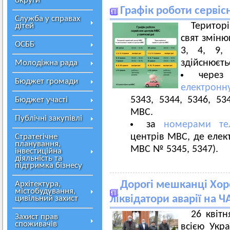
округи
Графік роботи сервіс
Служба у справах
Територі
дітей
свят зміню
ОСББ
3, 4, 9,
здійснюєть
Молодіжна рада
через
Бюджет громади
електронн
5343, 5344, 5346, 53
Бюджет участі
МВС.
Публічні закупівлі
за
номерами те
центрів МВС, де елек
Стратегічне
планування,
МВС № 5345, 5347).
інвестиційна
діяльність та
підтримка бізнесу
Дорогі мешканці Хор
Архітектура,
містобудування,
ліквідатори аварії на Ч
цивільний захист
26 квіт
Захист прав
споживачів
всією Укр