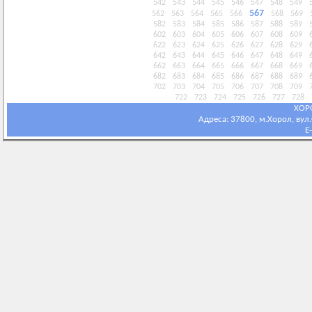
542
543
544
545
546
547
548
549
567
562
563
564
565
566
568
569
582
583
584
585
586
587
588
589
602
603
604
605
606
607
608
609
622
623
624
625
626
627
628
629
642
643
644
645
646
647
648
649
662
663
664
665
666
667
668
669
682
683
684
685
686
687
688
689
702
703
704
705
706
707
708
709
722
723
724
725
726
727
728
ХОР
Адреса: 37800, м.Хорол, вул.С
E