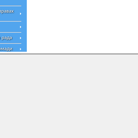
правах
 рада
омади