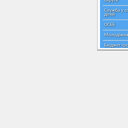
округи
Служба у с
дітей
ОСББ
Молодіжна
Бюджет гр