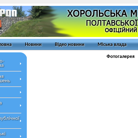
ловна
Новини
Відео новини
Міська влада
Фотогалерея
о-
за
ня
ішень
а
публічної
ькі