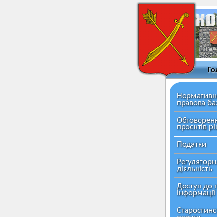
Го
Нормативн
правова ба
Обговорен
проєктів р
Податки
Регуляторн
діяльність
Доступ до 
інформації
Старостинс