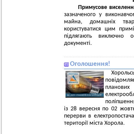
Примусове виселенн
зазначеного у виконавчо
майна, домашніх тва
користуватися цим прим
підлягають виключно о
документі.
Оголошення!
Хорольс
повідомл
плано
електроо
поліпшення
із 28 вересня по 02 жовт
перерви в електропостача
території міста Хорола.