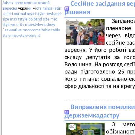
Сесійне засідання ве
false
x-none
жовтня
людей
вересня
украї
ни
мі
ста
minor-latin
рішення
calibri
normal
mso-tstyle-rowband-
size
mso-tstyle-colband-size
mso-
Заплан
style-priority
mso-style-noshow
пленарне з
"
звичайна
msonormaltable
table
через від
style
mso-style-parent
сесійне за
вересня. У його роботі вз
складу депутатів за гол
Волошина. На розгляд сесі
ради підготовлено 25 пр
коло питань: соціально-ек
сфер діяльності та на вре
Виправленя помилки 
Держземкадастру
З мето
обізнано