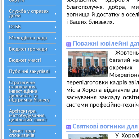
звершення. Здоров’я 
округи
благополуччя, добра, м
Служба у справах
вогнища й достатку в осел
дітей
і Ваших близьких.
ОСББ
Молодіжна рада
Поважні ювілейні да
Бюджет громади
Жовтен
багатий на
Бюджет участі
окремих
Публічні закупівлі
Міжрегі
перепідготовки кадрів зві
Стратегічне
планування,
міста Хорола відзначив дв
інвестиційна
діяльність та
заснування закладу освіт
підтримка бізнесу
системи професійно-технічн
Архітектура,
містобудування,
цивільний захист
Святкові вогники для
Захист прав
споживачів
У Хорол