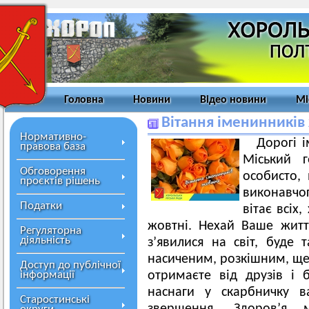
Головна
Новини
Відео новини
Мі
Вітання іменинників
Нормативно-
Дорогі 
правова база
Міський 
Обговорення
особисто, 
проєктів рішень
виконавчог
Податки
вітає всіх
жовтні. Нехай Ваше житт
Регуляторна
діяльність
з’явилися на світ, буде
насиченим, розкішним, щедр
Доступ до публічної
інформації
отримаєте від друзів і 
наснаги у скарбничку в
Старостинські