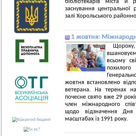
бібліотекарів міста й 
заснування центральної 
залі Хорольського районно
1 жовтня: Міжнародн
Щороку,
вшановує
всьому св
похилог
Генераль
жовтня встановлено відп
ветерана. На теренах н
почесне свято вже 29 рокі
член міжнародного співт
щодо відзначення Дня
масштабах із 1991 року.