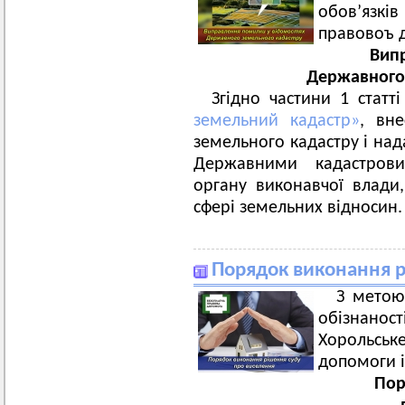
обов’язк
правовоъ 
Вип
Державного
З
гідно частини 1 статт
земельний кадастр»
, вн
земельного кадастру і над
Державними кадастрови
органу виконавчої влади
сфері земельних відносин.
Порядок виконання р
З метою
обізнаност
Хорольсь
допомоги і
Пор