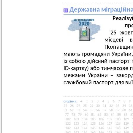
Державна міграційна
Реалізу
про
25 жовт
місцеві 
Полтавщини
мають громадяни України,
із собою дійсний паспорт
ID-картку) або тимчасове 
межами України – закор
службовий паспорт для виї
сторiнка:
◄
1
2
3
4
5
6
7
8
9
25
26
27
28
29
30
31
32
33
34
35
51
52
53
54
55
56
57
58
59
60
61
77
78
79
80
81
82
83
84
85
86
8
102
103
104
105
106
107
108
109
122
123
124
125
126
127
128
129
142
143
144
145
146
147
148
149
162
163
164
165
166
167
168
169