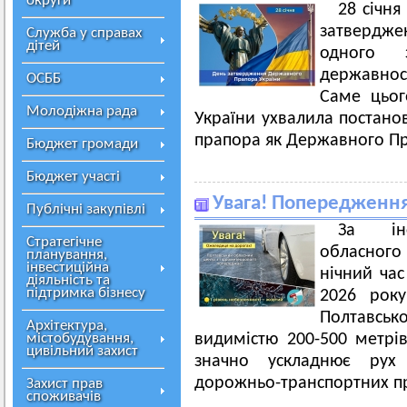
округи
28 січня
затвердже
Служба у справах
дітей
одного 
державност
ОСББ
Саме цьог
Молодіжна рада
України ухвалила постано
прапора як Державного Пр
Бюджет громади
Бюджет участі
Увага! Попередження
Публічні закупівлі
За інф
Стратегічне
обласного
планування,
інвестиційна
нічний час
діяльність та
підтримка бізнесу
2026 року
Полтавськ
Архітектура,
містобудування,
видимістю 200-500 метрі
цивільний захист
значно ускладнює рух
дорожньо-транспортних п
Захист прав
споживачів