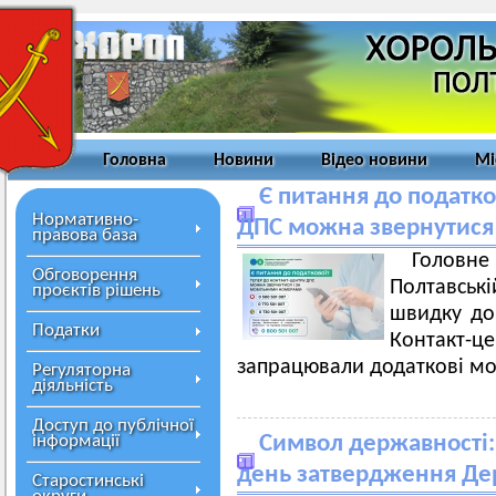
Головна
Новини
Відео новини
Мі
Є питання до податко
Нормативно-
ДПС можна звернутися
правова база
Голов
Обговорення
Полтавськ
проєктів рішень
швидку дов
Податки
Контакт-це
запрацювали додаткові мо
Регуляторна
діяльність
Доступ до публічної
інформації
Символ державності:
день затвердження Де
Старостинські