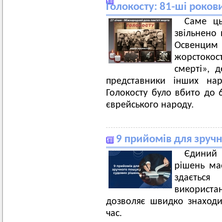
Голокосту: 81-ші рокови
Саме ць
звільнено 
Освенцим
жорстоко
смерті», д
представники інших нар
Голокосту було вбито до 6
єврейського народу.
9 прийомів для зруч
Єдиний 
рішень ма
здається
використ
дозволяє швидко знаходи
час.