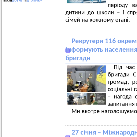
послі
довну
пі
дтримку
періоду в
дитини до школи – і спр
сімей на кожному етапі.
Рекрутери 116 окрем
інформують населення
бригади
Під час
бригади С
громад, ро
соціальні 
– нагода о
запитання 
Ми вкотре наголошуємо
27 січня – Міжнарод