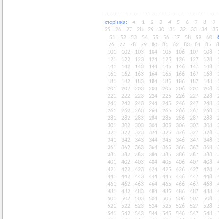
сторiнка:
◄
1
2
3
4
5
6
7
8
9
25
26
27
28
29
30
31
32
33
34
35
51
52
53
54
55
56
57
58
59
60
76
77
78
79
80
81
82
83
84
85
8
101
102
103
104
105
106
107
108
121
122
123
124
125
126
127
128
141
142
143
144
145
146
147
148
161
162
163
164
165
166
167
168
181
182
183
184
185
186
187
188
201
202
203
204
205
206
207
208
221
222
223
224
225
226
227
228
241
242
243
244
245
246
247
248
261
262
263
264
265
266
267
268
281
282
283
284
285
286
287
288
301
302
303
304
305
306
307
308
321
322
323
324
325
326
327
328
341
342
343
344
345
346
347
348
361
362
363
364
365
366
367
368
381
382
383
384
385
386
387
388
401
402
403
404
405
406
407
408
421
422
423
424
425
426
427
428
441
442
443
444
445
446
447
448
461
462
463
464
465
466
467
468
481
482
483
484
485
486
487
488
501
502
503
504
505
506
507
508
521
522
523
524
525
526
527
528
541
542
543
544
545
546
547
548