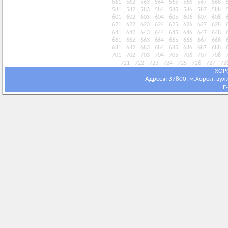
561
562
563
564
565
566
567
568
581
582
583
584
585
586
587
588
601
602
603
604
605
606
607
608
621
622
623
624
625
626
627
628
641
642
643
644
645
646
647
648
661
662
663
664
665
666
667
668
681
682
683
684
685
686
687
688
701
702
703
704
705
706
707
708
721
722
723
724
725
726
727
72
ХОР
Адреса: 37800, м.Хорол, вул.С
E