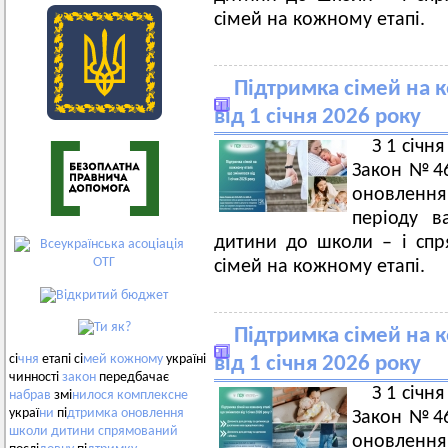
сімей на кожному етапі.
Підтримка сімей на 
від 1 січня 2026 року
З 1 січн
Закон №46
оновлення
періоду в
дитини до школи – і спр
сімей на кожному етапі.
Підтримка сімей на 
сі
чня
етапі сі
мей
кожному
україні
від 1 січня 2026 року
чинності
закон
передбачає
З 1 січн
набрав
змі
нилося
комплексне
украї
ни
пі
дтримка
оновлення
Закон №46
школи
дитини
спрямований
оновлення