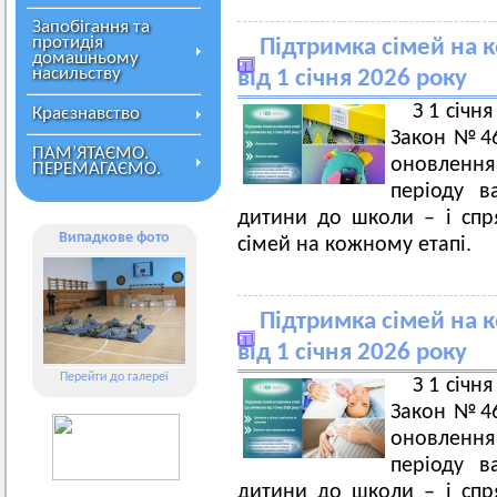
Запобігання та
протидія
Підтримка сімей на 
домашньому
насильству
від 1 січня 2026 року
З 1 січн
Краєзнавство
Закон №46
ПАМ’ЯТАЄМО.
оновлення
ПЕРЕМАГАЄМО.
періоду в
дитини до школи – і спр
Випадкове фото
сімей на кожному етапі.
Підтримка сімей на 
від 1 січня 2026 року
Перейти до галереї
З 1 січн
Закон №46
оновлення
періоду в
дитини до школи – і спр