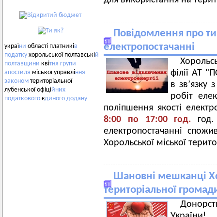
для використання на тери
Повідомлення про ти
електропостачанні
украї
ни
області платникі
в
податку
хорольської полтавські
й
Хорольс
полтавщини
кві
тня
групи
філії АТ 
апостиля
міської управлі
ння
законом
територіальної
в зв’язку
лубенської офіці
йних
робіт еле
податкового
є
диного
додану
поліпшення якості елект
8:00 по 17:00 год.
год.
електропостачанні спожив
Хорольської міської терит
Шановні мешканці Хо
територіальної громад
Донорс
України!