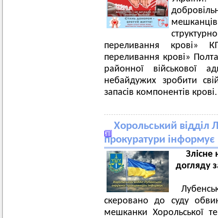
добровіль
мешканців 
структурн
переливання крові» К
переливання крові» Полта
районної військової ад
небайдужих зробити сві
запасів компонентів крові.
Хорольський відділ 
прокуратури інформує
Злісне 
догляду 
Лубенс
скеровано до суду обви
мешканки Хорольської те