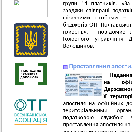
групи 14 платників. «З
завдяки співпраці податкі
фізичними особами – 
бюджетів ОТГ Полтавської 
гривень», - повідомив 
Головного управління 
Волошинов.
Проставляння апости
Надання
на офіц
Державною
її терито
апостиля на офіційних д
територіальними орга
податковою службою 
проставлення апостиля на