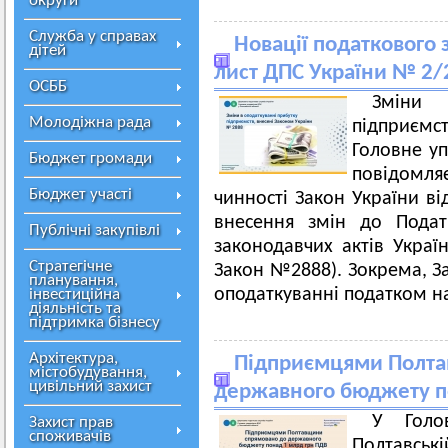
округи
Служба у справах
Новації податкового
дітей
лист ДПС України № 2/
ОСББ
Зміни
Молодіжна рада
підприємст
Головне уп
Бюджет громади
повідомляє
Бюджет участі
чинності Закон України ві
внесення змін до Подат
Публічні закупівлі
законодавчих актів Украї
Стратегічне
Закон №2888). Зокрема, 
планування,
оподаткуванні податком на
інвестиційна
діяльність та
підтримка бізнесу
Архітектура,
Підприємцями Полта
містобудування,
цивільний захист
державного бюджету п
У Голо
Захист прав
споживачів
Полтавськ