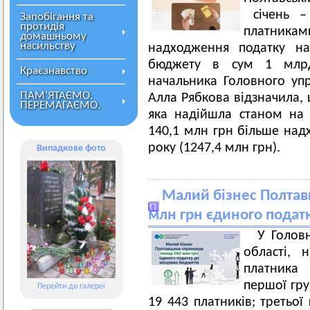
січень –
Запобігання та
протидія
платник
домашньому
насильству
надходження податку на
бюджету в сум 1 млрд
Краєзнавство
начальника Головного упр
ПАМ’ЯТАЄМО.
Алла Рябкова відзначила, 
ПЕРЕМАГАЄМО.
яка надійшла станом на 
140,1 млн грн більше над
року (1247,4 млн грн).
Випадкове фото
Малий бізнес Полта
млн грн єдиного подат
У Голов
області,
платника 
першої гру
Перейти до галереї
19 443 платників; третьої