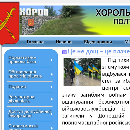
Головна
Новини
Відео новини
Мі
Це не дощ – це плач
Нормативно-
Під тих
правова база
зі смутком
Обговорення
відбулася
проєктів рішень
стел загиб
Податки
центрі се
знаку загиблим воїнам 
Регуляторна
діяльність
вшанування безсмертног
військовослужбовців із
Доступ до публічної
інформації
загинули у Донецькій 
повномасштабної російсько
Старостинські