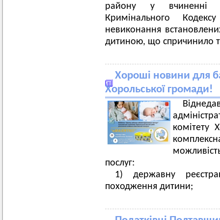
району у вчиненні з
Кримінального Кодекс
невиконання встановлених
дитиною, що спричинило т
Хороші новини для б
Хорольської громади!
Віднед
адмініст
комітету Х
комплекс
можливіст
послуг:
1) державну реєстр
походження дитини;