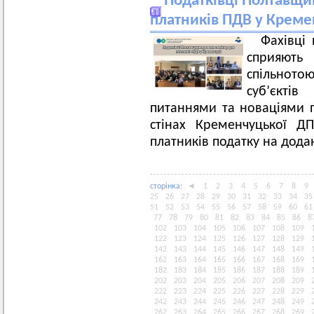
Податківці Полтавщи
платників ПДВ у Креме
Фахівці
сприяють 
спільното
суб’єктів
питаннями та новаціями п
стінах Кременчуцької ДП
платників податку на додан
сторiнка:
◄
1
2
3
4
5
6
7
8
9
25
26
27
28
29
30
31
32
33
34
35
51
52
53
54
55
56
57
58
59
60
61
77
78
79
80
81
82
83
84
85
86
8
102
103
104
105
106
107
108
109
122
123
124
125
126
127
128
129
142
143
144
145
146
147
148
149
162
163
164
165
166
167
168
169
182
183
184
185
186
187
188
189
202
203
204
205
206
207
208
209
222
223
224
225
226
227
228
229
242
243
244
245
246
247
248
249
262
263
264
265
266
267
268
269