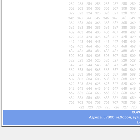
282
283
284
285
286
287
288
289
302
303
304
305
306
307
308
309
322
323
324
325
326
327
328
329
342
343
344
345
346
347
348
349
3
362
363
364
365
366
367
368
369
382
383
384
385
386
387
388
389
402
403
404
405
406
407
408
409
422
423
424
425
426
427
428
429
442
443
444
445
446
447
448
449
462
463
464
465
466
467
468
469
482
483
484
485
486
487
488
489
502
503
504
505
506
507
508
509
522
523
524
525
526
527
528
529
542
543
544
545
546
547
548
549
562
563
564
565
566
567
568
569
582
583
584
585
586
587
588
589
602
603
604
605
606
607
608
609
622
623
624
625
626
627
628
629
642
643
644
645
646
647
648
649
662
663
664
665
666
667
668
669
682
683
684
685
686
687
688
689
702
703
704
705
706
707
708
709
722
723
724
725
726
727
728
ХОР
Адреса: 37800, м.Хорол, вул.С
E