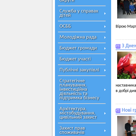
округи
Служба у справах
дітей
ОСББ
Вірою Мар
Молодіжна рада
З Дне
Бюджет громади
Бюджет участі
Публічні закупівлі
Стратегічне
планування,
наставника
інвестиційна
в добрі див
діяльність та
підтримка бізнесу
Архітектура,
Нові 
містобудування,
цивільний захист
Захист прав
споживачів