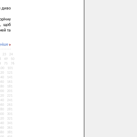
и диво
орічну
о, щоб
мей та
ніше
23
24
8
49
50
4
75
76
100
101
120
121
140
141
160
161
180
181
200
201
220
221
240
241
260
261
280
281
300
301
320
321
340
341
360
361
380
381