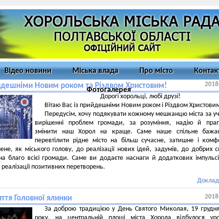
Відео новини
Міська влада
Про місто
Контак
2018
йдешніми Новим роком та Різдвом Христовим!
Фотогалерея
Дорогі хорольці, любі друзі!
Вітаю Вас із прийдешніми Новим роком і Різдвом Христови
Передусім, хочу подякувати кожному мешканцю міста за уч
вирішенні проблем громади, за розуміння, надію й праг
змінити наш Хорол на краще. Саме наше спільне бажа
перевтілити рідне місто на більш сучасне, затишне і комф
ене, як міського голову, до реалізації нових ідей, задумів, до добрих с
а благо всієї громади. Саме ви додаєте наснаги й додаткових імпульс
 реалізації позитивних перетворень.
Доклад
2018
ття Головної ялинки
За доброю традицією у День Святого Миколая, 19 грудн
року, на центральній площі міста Хорола відбулося уро