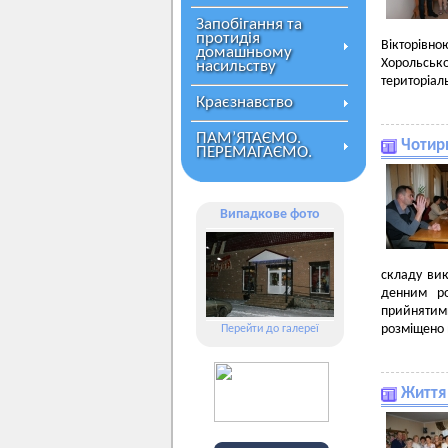
Запобігання та
протидія
Вікторівн
домашньому
Хорольсько
насильству
територіаль
Краєзнавство
ПАМ’ЯТАЄМО.
Чотир
ПЕРЕМАГАЄМО.
Випадкове фото
складу ви
денним ро
прийнятим
розміщено 
Перейти до галереї
Життя 