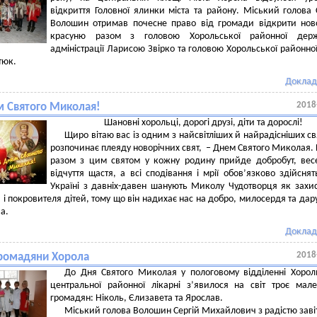
відкриття Головної ялинки міста та району. Міський голова 
Волошин отримав почесне право від громади відкрити нов
красуню разом з головою Хорольської районної держ
адміністрації Ларисою Звірко та головою Хорольської районно
тюк.
Доклад
2018
м Святого Миколая!
Шановні хорольці, дорогі друзі, діти та дорослі!
Щиро вітаю вас із одним з найсвітліших й найрадісніших св
розпочинає плеяду новорічних свят, ‒ Днем Святого Миколая.
разом з цим святом у кожну родину прийде добробут, вес
відчуття щастя, а всі сподівання і мрії обов’язково здійснят
Україні з давніх-давен шанують Миколу Чудотворця як захи
 і покровителя дітей, тому що він надихає нас на добро, милосердя та дару
а.
Доклад
2018
громадяни Хорола
До Дня Святого Миколая у пологовому відділенні Хорол
центральної районної лікарні з’явилося на світ троє мал
громадян: Ніколь, Єлизавета та Ярослав.
Міський голова Волошин Сергій Михайлович з радістю заві