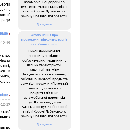
автомобільної дороги по
Сергій
вул.Героїв української авіації
орічну
в місті Хоролі Лубенського
авної
району Полтавської області»
ї ради
Докладніше
ніше
Оголошення про
проведення відкритих торгів
-12-19
з особливостями
Виконавчий комітет
ят, що
доводить до відома
обґрунтування технічних та
 Нехай
якісних характеристик
елощі,
закупівлі, розміру
ься. В
бюджетного призначення,
сника,
очікуваної вартості предмета
є віру
закупівлі послуги «Поточний
ремонт дорожнього
покриття ділянки
ніше
автомобільної дороги від
вул. Шевченка до вул.
-12-19
Київська по вул. Соборності
в місті Хоролі Лубенського
ьської
району Полтавської області»
еньких
Докладніше
тав до