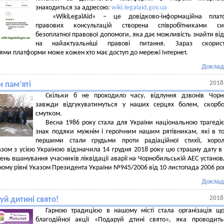
знаходиться за адресою:
wiki.legalaid.gov.ua
«WikiLegalAid» ‒ це довідково-інформаційна плат
правових консультацій створена співробітниками си
безоплатної правової допомоги, яка дає можливість знайти від
на найактуальніші правові питання. Зараз скорист
ми платформи може кожен хто має доступ до мережі Інтернет.
Доклад
2018
 пам’яті
Скільки б не проходило часу, відлуння дзвонів Чорн
завжди відгукуватимуться у наших серцях болем, скорбо
смутком.
Весна 1986 року стала для України національною трагеді
знак подяки мужнім і героїчним нашим рятівникам, які в т
першими стали грудьми проти радіаційної стихії, хорол
зом з усією Україною відзначила 14 грудня 2018 року цю страшну дату в і
ень вшанування учасників ліквідації аварії на Чорнобильській АЕС устано
ому рівні Указом Президента України №945/2006 від 10 листопада 2006 ро
Доклад
2018
уй дитині свято!
Гарною традицією в нашому місті стала організація що
благодійної акції «Подаруй дтині свято», яка проводит