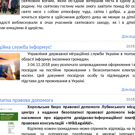
святковий вогник, який об’єднав ветеранів міста в єдину 
родину. На святкову гостину мали змогу завітати понад 60 ос
свято несе з собою атмосферу чуда, світла і добра, а до
хочеться вірити в здійснення доброго дива не менше за діте
адості виблискували в очах учасників святкового заходу, як і в діте
ми емоціями й щирістю.
Доклад
2018
ційна служба інформує!
Управління державної міграційної служби України в полта
області інформує іноземних громадян.
З 04.12.2018 року розпочато запровадження оформлення і 
посвідок на постійне проживання з безконтактним елект
носієм. Цей документ посвідчує особу та підтверджує з
підстави для проживання в Україні.
Доклад
2018
латна правова допомога
Хорольське бюро правової допомоги Лубенського місц
центру з надання безоплатної правової допомоги інф
населення про відкриття довідков
o
-інформаційної плат
правових консультацій «
WikiLegalAid
».
Відтепер кожен громадянин може отримати відповідь на п
питання за допомогою платформи в мережі Інтернет