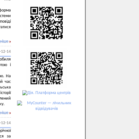
форма
стеми
повіді
атися
ніше
-12-14
обиля
тою і
єю. На
ой час
ьська
сторії
влений
ку.
ніше
-12-14
річної
ься за