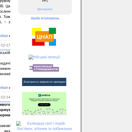
№1
дружну
іб. Це
Докладніше
рослим
й. Тож
Архів оголошень
й, – з
ніше
-12-17
вській
видачі
ронним
аконні
ніше
-12-14
евого
ормує
форми
равові
, яка