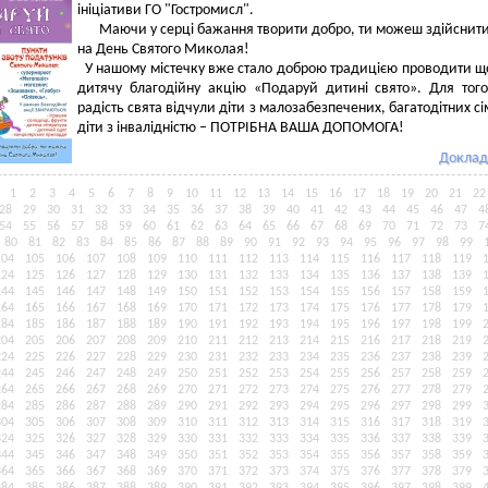
ініціативи ГО "Гостромисл".
Маючи у серцi бажання творити добро, ти можеш здiйснит
на День Святого Миколая!
У нашому містечку вже стало доброю традицією проводити щ
дитячу благодійну акцію «Подаруй дитині свято». Для тог
радість свята відчули діти з малозабезпечених, багатодітних сі
діти з інвалідністю – ПОТРІБНА ВАША ДОПОМОГА!
Доклад
1
2
3
4
5
6
7
8
9
10
11
12
13
14
15
16
17
18
19
20
21
22
28
29
30
31
32
33
34
35
36
37
38
39
40
41
42
43
44
45
46
47
4
54
55
56
57
58
59
60
61
62
63
64
65
66
67
68
69
70
71
72
73
7
80
81
82
83
84
85
86
87
88
89
90
91
92
93
94
95
96
97
98
99
104
105
106
107
108
109
110
111
112
113
114
115
116
117
118
119
124
125
126
127
128
129
130
131
132
133
134
135
136
137
138
139
144
145
146
147
148
149
150
151
152
153
154
155
156
157
158
159
164
165
166
167
168
169
170
171
172
173
174
175
176
177
178
179
184
185
186
187
188
189
190
191
192
193
194
195
196
197
198
199
204
205
206
207
208
209
210
211
212
213
214
215
216
217
218
219
224
225
226
227
228
229
230
231
232
233
234
235
236
237
238
239
244
245
246
247
248
249
250
251
252
253
254
255
256
257
258
259
264
265
266
267
268
269
270
271
272
273
274
275
276
277
278
279
284
285
286
287
288
289
290
291
292
293
294
295
296
297
298
299
304
305
306
307
308
309
310
311
312
313
314
315
316
317
318
319
324
325
326
327
328
329
330
331
332
333
334
335
336
337
338
339
344
345
346
347
348
349
350
351
352
353
354
355
356
357
358
359
364
365
366
367
368
369
370
371
372
373
374
375
376
377
378
379