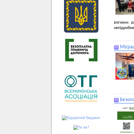
вогники р
непідробни
Мігра
Безоп