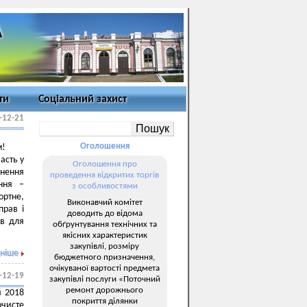
ти
Соціальний захист
-12-21
Оголошення
м!
асть у
Оголошення про
нення
проведення відкритих торгів
ння –
з особливостями
ортне,
Виконавчий комітет
прав і
доводить до відома
ів для
обґрунтування технічних та
якісних характеристик
закупівлі, розміру
ніше
бюджетного призначення,
очікуваної вартості предмета
-12-19
закупівлі послуги «Поточний
ремонт дорожнього
я 2018
покриття ділянки
чисте