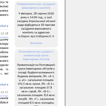
усь та
Повідомлення про засідання
дмилою
виконавчого комітету
ьника
У вівторок, 18 серпня 2026
овного
року о 14:00 год., у залі
засідань Хорольської міської
ради відбудеться 18 чергове
ніше
засідання виконавчого
комітету за адресою:
-12-18
м.Хорол, вул.Соборності, 4
 цьому
Докладніше
кладу
чинним
Оголошення про аукціон з
роботи
приватизації групи
голови
інвентарних об’єктів
льного
Приватизація на Полтавщині:
рядком
група інвентарних об’єктів у
ня. Із
складі: будівля колишнього
», які
будинку ветеранів, Літ. «А-1,
а, а1», загальною площею
192,5 кв.м; кухня, Літ. «Б-1»,
ніше
загальною площею 37,8
кв.м; сарай, Літ. «В-1»,
-12-17
загальною площею 8,6 кв.м;
ників
погріб, Літ. «Г», загальною
дбувся
площею 8,5 кв.м; колодязь