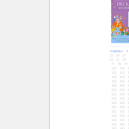
сторiнка:
◄
25
26
27
51
52
53
77
78
79
102
103
122
123
142
143
162
163
182
183
202
203
222
223
242
243
262
263
282
283
302
303
322
323
342
343
362
363