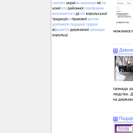
святого
украї
ни
миколая
мі
ста
комі
тету
районної
платформи
виконавчого
ді
тей
хорольської
традиціє
ю
правової
разом
допомоги
подаруй
грудня
ві
дкриття
державної
громади
можливостя
хорольці
Дзвони
громада ра
людства. Д
на державн
Подар