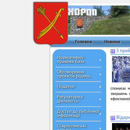
Головна
Новини
З при
Нормативно-
правова база
Обговорення
проєктів рішень
Податки
спонукає м
звершень н
Регуляторна
ефективної
діяльність
Доступ до публічної
інформації
Відкри
Старостинські