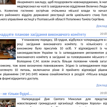
лікарняного закладу, щоб поздоровити новонароджених, їх мат
медперсонал на чолі із завідувачкою відділення Величко Лю
ою. Колектив гостинно зустрічав очільника міської влади та начал
го районного відділу державної реєстрації актів цивільного стану Гол
ного управління юстиції у Полтавській області Потапенко Тамілу Сергіївну.
Доклад
2018
надцяте планове засідання виконавчого комітету
У плановому порядку, 18 грудня, відбулося чотирнадцяте в
році засідання виконавчого комітету. Із кількісного с
виконкому було присутніх 10 осіб. У відповідності із 
законодавством України та із затвердженим регламентом 
виконавчого комітету в засіданні за головуванням міського 
Волошина С.М. взяли участь більше половини членів зага
конкому, тож воно визначено повноважним. Згідно із затвердженим по
зглянуто 10 питань, включаючи різне й прийнят
о відповідні рішен
и рішеннями (№241-249) можна ознайомитися в розділі «Міська влада
в формі відкритого доступу.
Доклад
2018
- не тільки будні...
Напередодні Дня Святого Миколая для представ
новоствореної громадської організації «Ветеран Хорола» ві