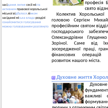
професія 
засі
дання
липня
сесії мі
ста
свято відз
активним
правової хорольської
міської ві
дбулося
лі
нком
Колектив Хорольської
засіданні мі
ська
влада
розділі
головою Сергієм Миха
ознайомитися
голосування
професійним святом відділ 
можна
головуванням
розглянуто
господарського забезп
Олександрівни Глущенко
Зоріної. Саме від їхн
зосередженої праці, гра
фінансових операцій з
розвиток нашого міста.
Духовне життя Хорол
Духовн
фундамен
важливі 
формуван
людини з оточуючим світ