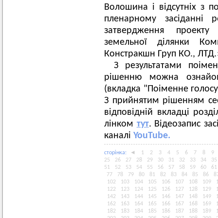
Волошина і відсутніх з 
пленарному засіданні 
затвердження проекту
земельної ділянки Ком
Констракшн Груп КО., ЛТД.
З результатами поіме
рішенню можна ознайом
(вкладка "Поіменне голос
З прийнятим рішенням се
відповідній вкладці розд
лінком
тут
. Відеозапис за
каналі
YouTube.
сторiнка:
◄
1
2
3
4
5
6
7
8
9
25
26
27
28
29
30
31
32
33
34
35
51
52
53
54
55
56
57
58
59
60
61
77
78
79
80
81
82
83
84
85
86
8
102
103
104
105
106
107
108
109
122
123
124
125
126
127
128
129
142
143
144
145
146
147
148
149
162
163
164
165
166
167
168
169
182
183
184
185
186
187
188
189