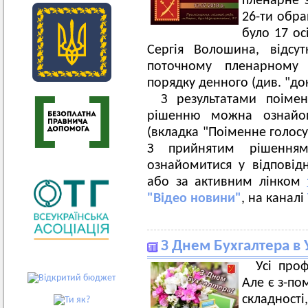
пленарне з
26-ти обра
було 17 ос
Сергія Волошина, відсу
поточному пленарному 
порядку денного (див. "до
З результатами поіме
рішенню можна ознайом
(вкладка "Поіменне голос
З прийнятим рішення
ознайомитися у відповідн
або за активним лінком
"Відео новини"
, на каналі
З Днем Бухгалтера в 
Усі проф
Але є з-по
складності