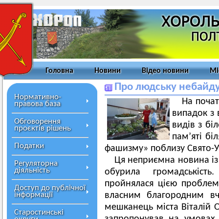
Головна
Новини
Відео новини
Мі
Про людську небайду
Нормативно-
На почат
правова база
випадок з 
Обговорення
видів з бі
проєктів рішень
пам’яті бі
Податки
фашизму» поблизу Свято-У
Ця неприємна новина із 
Регуляторна
діяльність
обурила громадськіст
пройнялася цією проблем
Доступ до публічної
інформації
власним благородним вч
мешканець
міста Віталій 
Старостинські