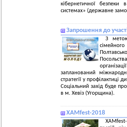
кібернетичної безпеки в
системах» (державне замо
Запрошення до участ
З метою
сімейног
Полтавськ
Посольства
організа
запланований міжнародн
стратегії у профілактиці д
Соціальний захід буде про
в м. Хевіз (Угорщина).
XAMfest-2018
XAMfest