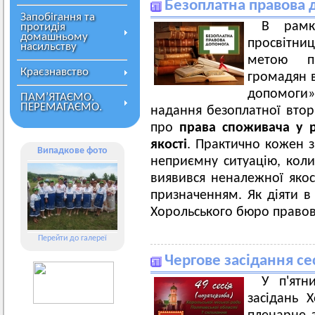
Безоплатна правова 
Запобігання та
В рамк
протидія
домашньому
просвітни
насильству
метою пі
Краєзнавство
громадян в
допомоги»
ПАМ’ЯТАЄМО.
ПЕРЕМАГАЄМО.
надання безоплатної вто
про
права споживача у 
якості
. Практично кожен з
Випадкове фото
неприємну ситуацію, коли
виявився неналежної якос
призначенням. Як діяти в 
Хорольського бюро правов
Перейти до галереї
Чергове засідання сес
У п'ятн
засідань Х