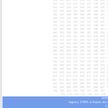
202
203
204
205
206
207
208
209
222
223
224
225
226
227
228
229
242
243
244
245
246
247
248
249
262
263
264
265
266
267
268
269
282
283
284
285
286
287
288
289
302
303
304
305
306
307
308
309
322
323
324
325
326
327
328
329
342
343
344
345
346
347
348
349
362
363
364
365
366
367
368
369
382
383
384
385
386
387
388
389
402
403
404
405
406
407
408
409
422
423
424
425
426
427
428
429
442
443
444
445
446
447
448
449
462
463
464
465
466
467
468
469
482
483
484
485
486
487
488
489
502
503
504
505
506
507
508
509
522
523
524
525
526
527
528
529
542
543
544
545
546
547
548
549
562
563
564
565
566
567
568
569
582
583
584
585
586
587
588
589
602
603
604
605
606
607
608
609
622
623
624
625
626
627
628
629
642
643
644
645
646
647
648
649
6
662
663
664
665
666
667
668
669
682
683
684
685
686
687
688
689
702
703
704
705
706
707
708
709
722
723
724
725
726
727
728
ХОР
Адреса: 37800, м.Хорол, вул.С
E