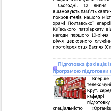
Сьогодні, 12 липня 
вшановують пам'ять святих
покровителів нашого міст
храмі Полтавської єпархі
Київського патріархату в
нагоди першого 10-річчя 
річчя церковного служін
протоієрея отця Василя (С
Підготовка фахівців і
програмою підготовки 
Вперш
телекомуні
Крут, сере
кафедрі 
підгото
спеціальністю «Орган