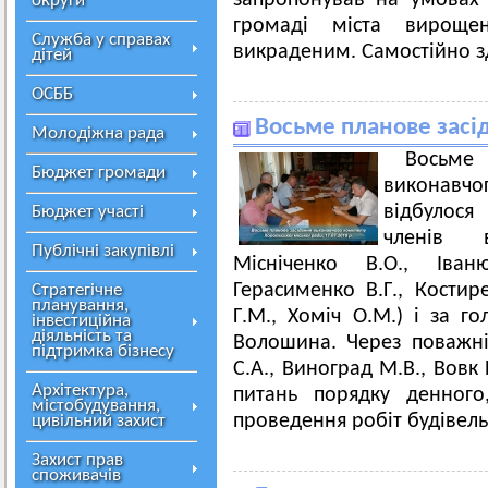
запропонував на умовах 
округи
громаді міста вирощен
Служба у справах
викраденим. Самостійно зд
дітей
ОСББ
Восьме планове засі
Молодіжна рада
Восьме
Бюджет громади
виконавчог
відбулося
Бюджет участі
членів 
Публічні закупівлі
Місніченко В.О., Іван
Герасименко В.Г., Кости
Стратегічне
планування,
Г.М., Хоміч О.М.) і за г
інвестиційна
діяльність та
Волошина. Через поважні
підтримка бізнесу
С.А., Виноград М.В., Вовк 
Архітектура,
питань порядку денного
містобудування,
проведення робіт будівель
цивільний захист
Захист прав
споживачів