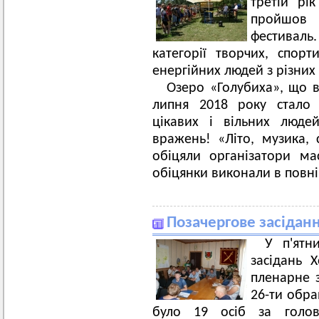
третій рі
пройшов
фестиваль.
категорії творчих, спорт
енергійних людей з різних 
Озеро «Голубиха», що в
липня 2018 року стало 
цікавих і вільних люде
вражень! «Літо, музика,
обіцяли організатори ма
обіцянки виконали в повні
Позачергове засіданн
У п'ятн
засідань Х
пленарне з
26-ти обра
було 19 осіб за голов