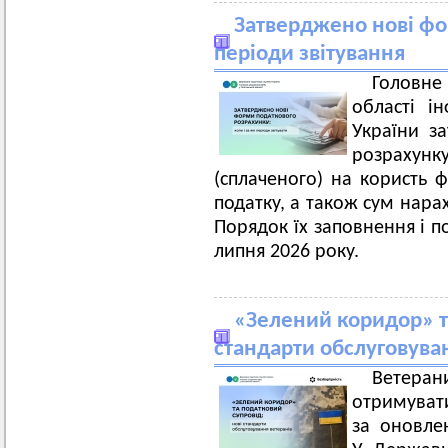
Затверджено нові фо
періоди звітування
Головн
області і
України з
розрахун
(сплаченого) на користь ф
податку, а також сум нара
Порядок їх заповнення і п
липня 2026 року.
«Зелений коридор» та
стандарти обслуговува
Ветерани
отримувати
за оновле