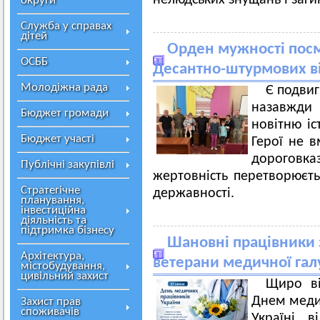
нелюдських знущань і заги
округи
Служба у справах
дітей
Орден мужності посме
ОСББ
Десантно-штурмових в
Молодіжна рада
Є подвиг
назавжди
Бюджет громади
новітню іс
Бюджет участі
Герої не 
дороговказ
Публічні закупівлі
жертовність перетворюєт
Стратегічне
державності.
планування,
інвестиційна
діяльність та
підтримка бізнесу
Шановні працівники 
Архітектура,
ветерани медичної гал
містобудування,
цивільний захист
Щиро ві
Днем медич
Захист прав
споживачів
Україні в