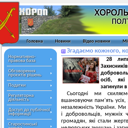
Головна
Новини
Відео новини
Мі
Згадаємо кожного, ко
Нормативно-
28 лип
правова база
Захисникі
Обговорення
доброволь
проєктів рішень
осіб, які
Податки
загинули в
Сьогодні ми схиляєм
Регуляторна
діяльність
вшановуючи пам’ять усіх, 
незалежність України. Ми 
Доступ до публічної
інформації
і добровольців, мужніх 
громадян, які стали жерт
Старостинські