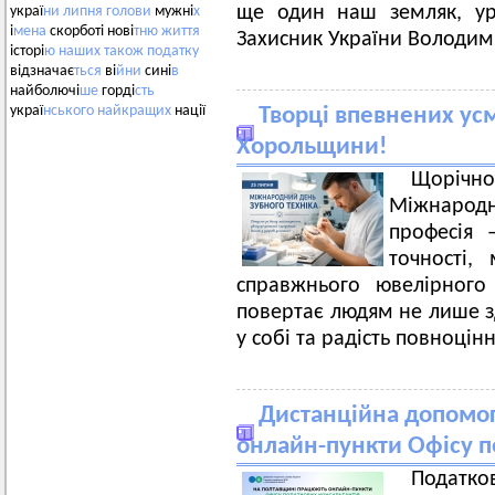
ще один наш земляк, ур
украї
ни
липня
голови
мужні
х
і
мена
скорботі нові
тню
життя
Захисник України Володим
історі
ю
наших
також
податку
відзначає
ться
ві
йни
сині
в
найболючі
ше
горді
сть
украї
нського
найкращих
нації
Творці впевнених усм
Хорольщини!
Щоріч
Міжнарод
професія 
точності,
справжнього ювелірного
повертає людям не лише зд
у собі та радість повноцін
Дистанційна допомог
онлайн-пункти Офісу п
Податко