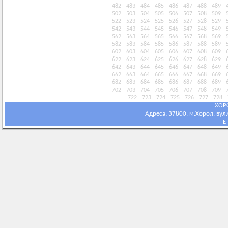
482
483
484
485
486
487
488
489
502
503
504
505
506
507
508
509
522
523
524
525
526
527
528
529
542
543
544
545
546
547
548
549
562
563
564
565
566
567
568
569
582
583
584
585
586
587
588
589
602
603
604
605
606
607
608
609
622
623
624
625
626
627
628
629
642
643
644
645
646
647
648
649
662
663
664
665
666
667
668
669
682
683
684
685
686
687
688
689
702
703
704
705
706
707
708
709
722
723
724
725
726
727
728
ХОР
Адреса: 37800, м.Хорол, вул.С
E