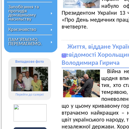
набуло оф
Запобігання та
протидія
Президентом України 13 
домашньому
насильству
«Про День медичних праців
вчетверте.
Краєзнавство
ПАМ’ЯТАЄМО.
ПЕРЕМАГАЄМО.
Життя, віддане Украї
невідомості Хорольщина
Випадкове фото
Володимира Гирича
Війна н
щодня впис
тих, хто с
темрявою, 
Перейти до галереї
поневолен
що у цьому кривавому горн
втрачаємо найкращих – на
цвіт українського народу,
незалежної держави. Хоро