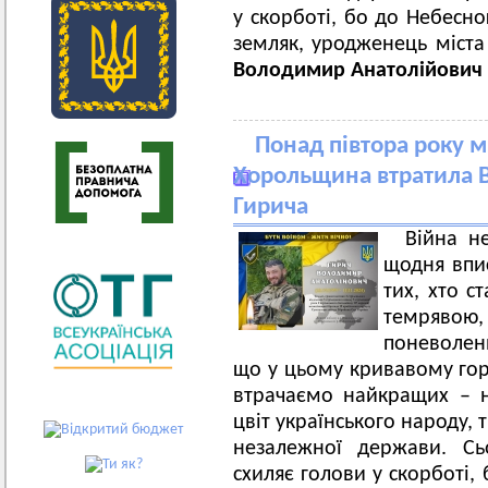
у скорботі, бо до Небесн
земляк, уродженець міста
Володимир Анатолійович 
Понад півтора року мі
Хорольщина втратила 
Гирича
Війна н
щодня впис
тих, хто с
темрявою, 
поневолен
що у цьому кривавому горн
втрачаємо найкращих – на
цвіт українського народу,
незалежної держави. Сь
схиляє голови у скорботі,