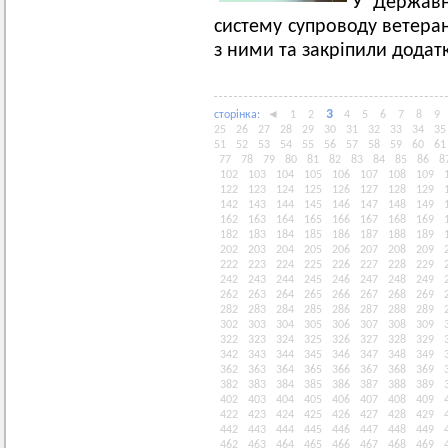
У Державн
систему супроводу ветеран
з ними та закріпили додат
3
сторiнка:
◄
1
2
4
5
6
7
8
9
25
26
27
28
29
30
31
32
33
34
35
51
52
53
54
55
56
57
58
59
60
61
77
78
79
80
81
82
83
84
85
86
8
102
103
104
105
106
107
108
109
122
123
124
125
126
127
128
129
142
143
144
145
146
147
148
149
162
163
164
165
166
167
168
169
182
183
184
185
186
187
188
189
202
203
204
205
206
207
208
209
222
223
224
225
226
227
228
229
242
243
244
245
246
247
248
249
262
263
264
265
266
267
268
269
282
283
284
285
286
287
288
289
302
303
304
305
306
307
308
309
322
323
324
325
326
327
328
329
342
343
344
345
346
347
348
349
362
363
364
365
366
367
368
369
382
383
384
385
386
387
388
389
402
403
404
405
406
407
408
409
422
423
424
425
426
427
428
429
442
443
444
445
446
447
448
449
462
463
464
465
466
467
468
469