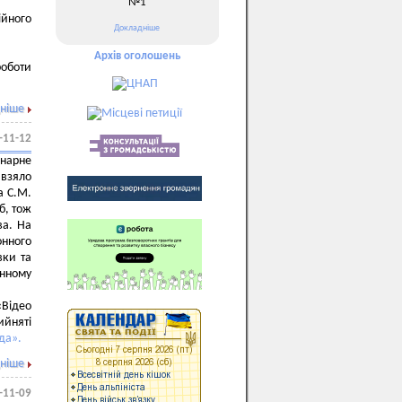
№1
йного
Докладніше
Архів оголошень
роботи
ніше
-11-12
нарне
 взяло
а С.М.
б, тож
ва. На
нного
вки та
нному
«Відео
ийняті
да».
ніше
-11-09