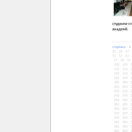
студенти-
академії.
сторiнка:
◄
25
26
27
51
52
53
77
78
79
102
103
122
123
142
143
162
163
182
183
202
203
222
223
242
243
262
263
282
283
302
303
322
323
342
343
362
363
382
383
402
403