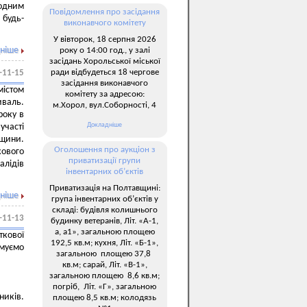
жодним
Повідомлення про засідання
 будь-
виконавчого комітету
У вівторок, 18 серпня 2026
ніше
року о 14:00 год., у залі
засідань Хорольської міської
ради відбудеться 18 чергове
-11-15
засідання виконавчого
містом
комітету за адресою:
иваль.
м.Хорол, вул.Соборності, 4
року в
Докладніше
участі
щини.
Оголошення про аукціон з
кового
приватизації групи
алідів
інвентарних об’єктів
Приватизація на Полтавщині:
ніше
група інвентарних об’єктів у
складі: будівля колишнього
-11-13
будинку ветеранів, Літ. «А-1,
а, а1», загальною площею
кової
192,5 кв.м; кухня, Літ. «Б-1»,
рмуємо
загальною площею 37,8
кв.м; сарай, Літ. «В-1»,
загальною площею 8,6 кв.м;
погріб, Літ. «Г», загальною
ників.
площею 8,5 кв.м; колодязь