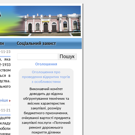
ти
Соціальний захист
-11-23
и, яка
Оголошення
2-1933
ьством
Оголошення про
ться в
проведення відкритих торгів
дства.
з особливостями
льного
Виконавчий комітет
доводить до відома
обґрунтування технічних та
ніше
якісних характеристик
закупівлі, розміру
-11-21
бюджетного призначення,
дцяте
очікуваної вартості предмета
закупівлі послуги «Поточний
складу
ремонт дорожнього
роботи
покриття ділянки
голови