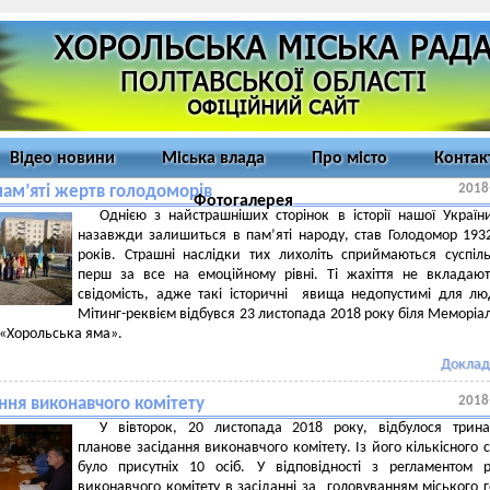
Відео новини
Міська влада
Про місто
Контак
2018
пам’яті жертв голодоморів
Фотогалерея
Однією з найстрашніших сторінок в історії нашої Україн
назавжди залишиться в пам’яті народу, став Голодомор 193
років. Страшні наслідки тих лихоліть сприймаються суспіл
перш за все на емоційному рівні. Ті жахіття не вкладаю
свідомість, адже такі історичні явища недопустимі для лю
Мітинг-реквієм відбувся 23 листопада 2018 року біля Меморіа
«Хорольська яма».
Доклад
2018
ння виконавчого комітету
У вівторок, 20 листопада 2018 року, відбулося трина
планове засідання виконавчого комітету. Із його кількісного 
було присутніх 10 осіб. У відповідності з регламентом 
виконавчого комітету в засіданні за головуванням міського 