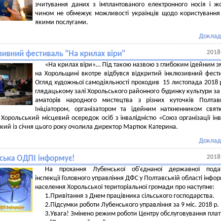
зчитування даних з імплантованого електронного носія і 
чином не обмежує можливості українців щодо користування
якими послугами.
Доклад
2018
зивний фестиваль "На крилах віри"
«На крилах віри»… Під такою назвою з глибоким ідейним з
на Хорольщині вкотре відбувся відкритий інклюзивний фест
Огляд художньої самодіяльності проходив 15 листопада 2018 
глядацькому залі Хорольського районного будинку культури за 
аматорів народного мистецтва з різних куточків Полтав
Ініціатором, організатором та ідейним натхненником свят
 Хорольський місцевий осередок осіб з інвалідністю «Союз організації інв
який із січня цього року очолила директор Мартюк Катерина.
Доклад
2018
ська ОДПІ інформує!
На прохання Лубенської об'єднаної державної подат
інспекції Головного управління ДФС у Полтавській області інфо
населення Хорольської територіальної громади про наступне:
1.Привітання з Днем працівника сільського господарства.
2.Підсумки роботи Лубенського управління за 9 міс. 2018 р.
3.Увага! Змінено режим роботи Центру обслуговування плат