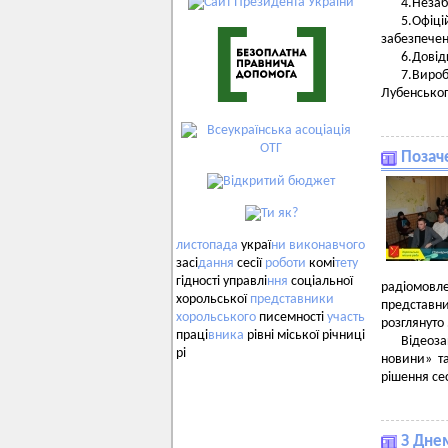
4.Незаб
5.Офіц
забезпечен
6.Довід
7.Вироб
Лубенськог
Позаче
листопада
украї
ни
виконавчого
засі
дання
сесії
роботи
комі
тету
гідності управлі
ння
соціальної
радіомовле
хорольської
представники
представн
хорольського
писемності
участь
розглянуто
праці
вника
рівні міської річниці
Відеоза
рі
новини» т
рішення се
З Днем