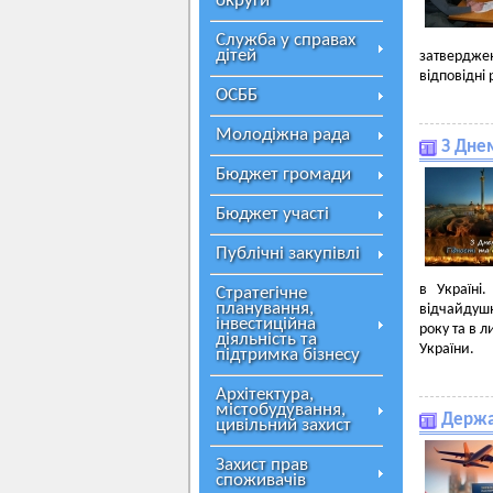
округи
Служба у справах
дітей
затвердже
відповідні
ОСББ
Молодіжна рада
З Днем
Бюджет громади
Бюджет участі
Публічні закупівлі
в Україні
Стратегічне
планування,
відчайдушн
інвестиційна
року та в 
діяльність та
України.
підтримка бізнесу
Архітектура,
містобудування,
Держа
цивільний захист
Захист прав
споживачів