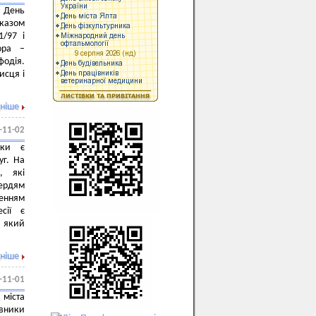
 День
Указом
1/97 і
тора –
фодія.
исця і
ніше
-11-02
ики є
уг. На
, які
ердям
ченням
сії є
 який
ніше
-11-01
 міста
вники