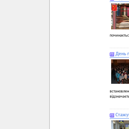
починаєтьс
День п
встановле
відзначаєть
Стажу