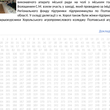
виконавчого апарату міської ради на чолі з міським го
Волошиним С.М. взяли участь у заході, який проведено за ініц
Регіонального фонду підтримки підприємництва по Полта
області. У складі делегації з м. Хорол також були жінки-підприє
старшокурсники Хорольського агропромислового коледжу Полтавської аг
Доклад
1
2
3
4
5
6
7
8
9
10
11
12
13
14
15
16
17
18
19
20
21
22
28
29
30
31
32
33
34
35
36
37
38
39
40
41
42
43
44
45
46
47
4
54
55
56
57
58
59
60
61
62
63
64
65
66
67
68
69
70
71
72
73
7
80
81
82
83
84
85
86
87
88
89
90
91
92
93
94
95
96
97
98
99
104
105
106
107
108
109
110
111
112
113
114
115
116
117
118
119
124
125
126
127
128
129
130
131
132
133
134
135
136
137
138
139
144
145
146
147
148
149
150
151
152
153
154
155
156
157
158
159
164
165
166
167
168
169
170
171
172
173
174
175
176
177
178
179
184
185
186
187
188
189
190
191
192
193
194
195
196
197
198
199
204
205
206
207
208
209
210
211
212
213
214
215
216
217
218
219
224
225
226
227
228
229
230
231
232
233
234
235
236
237
238
239
244
245
246
247
248
249
250
251
252
253
254
255
256
257
258
259
264
265
266
267
268
269
270
271
272
273
274
275
276
277
278
279
284
285
286
287
288
289
290
291
292
293
294
295
296
297
298
299
304
305
306
307
308
309
310
311
312
313
314
315
316
317
318
319
324
325
326
327
328
329
330
331
332
333
334
335
336
337
338
339
344
345
346
347
348
349
350
351
352
353
354
355
356
357
358
359
364
365
366
367
368
369
370
371
372
373
374
375
376
377
378
379
384
385
386
387
388
389
390
391
392
393
394
395
396
397
398
399
404
405
406
407
408
409
410
411
412
413
414
415
416
417
418
419