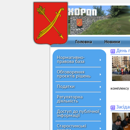
Головна
Новини
День 
Нормативно-
правова база
Обговорення
проєктів рішень
Податки
комплексу 
Регуляторна
діяльність
Засіда
Доступ до публічної
інформації
Старостинські