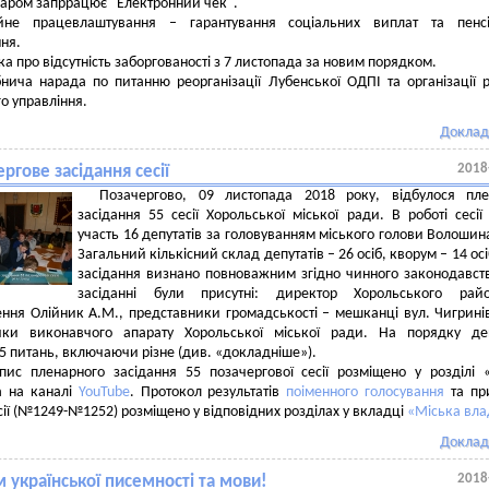
аром запррацює "Електронний чек".
ійне працевлаштування – гарантування соціальних виплат та пенсі
ня.
ка про відсутність заборгованості з 7 листопада за новим порядком.
нича нарада по питанню реорганізації Лубенської ОДПІ та організації 
о управління.
Доклад
2018
ргове засідання сесії
Позачергово, 09 листопада 2018 року, відбулося пле
засідання 55 сесії Хорольської міської ради. В роботі сесії
участь 16 депутатів за головуванням міського голови Волошин
Загальний кількісний склад депутатів – 26 осіб, кворум – 14 осі
засідання визнано повноважним згідно чинного законодавст
засіданні були присутні: директор Хорольського райо
ння Олійник А.М., представники громадськості – мешканці вул. Чигрині
ики виконавчого апарату Хорольської міської ради. На порядку де
 5 питань, включаючи різне (див. «докладніше»).
пис пленарного засідання 55 позачергової сесії розміщено у розділі 
а на каналі
YouTube
. Протокол результатів
поіменного голосування
та пр
сії (№1249-№1252) розміщено у відповідних розділах у вкладці
«Міська вла
Доклад
2018
 української писемності та мови!