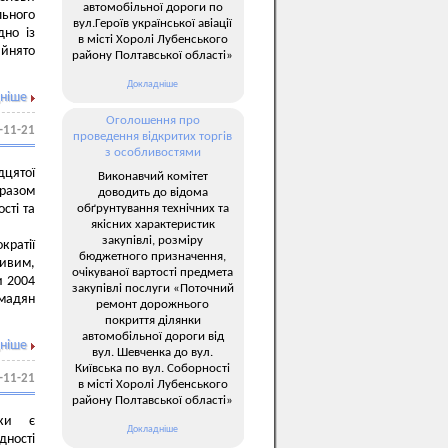
автомобільної дороги по
льного
вул.Героїв української авіації
дно із
в місті Хоролі Лубенського
йнято
району Полтавської області»
Докладніше
ніше
Оголошення про
-11-21
проведення відкритих торгів
з особливостями
дцятої
Виконавчий комітет
 разом
доводить до відома
обґрунтування технічних та
сті та
якісних характеристик
закупівлі, розміру
кратії
бюджетного призначення,
ивим,
очікуваної вартості предмета
и 2004
закупівлі послуги «Поточний
омадян
ремонт дорожнього
покриття ділянки
автомобільної дороги від
ніше
вул. Шевченка до вул.
Київська по вул. Соборності
-11-21
в місті Хоролі Лубенського
району Полтавської області»
тки є
Докладніше
дності