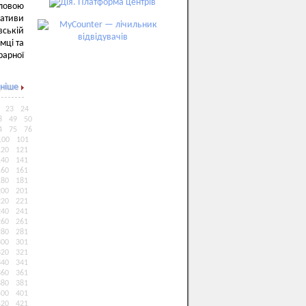
ловою
іативи
вській
мці та
рарної
ніше
23
24
8
49
50
4
75
76
100
101
120
121
140
141
160
161
180
181
200
201
220
221
240
241
260
261
280
281
300
301
320
321
340
341
360
361
380
381
400
401
420
421