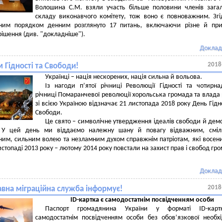
Волошина С.М. взяли участь більше половини членів зага
складу виконавчого комітету, тож воно є повноважним. Згі
ним порядком денним розглянуто 17 питань, включаючи різне й при
 рішення (див. "докладніше").
Доклад
2018
 Гідності та Свободи!
Українці – нація нескорених, нація сильна й вольова.
Із нагоди п’ятої річниці Революції Гідності та чотирна
річниці Помаранчевої революції хорольська громада та влада
зі всією Україною відзначає 21 листопада 2018 року День Гідно
Свободи.
Це свято – символічне утвердження ідеалів свободи й демо
. У цей день ми віддаємо належну шану й повагу відважним, сміл
им, сильним волею та незламним духом справжнім патріотам, які восен
листопаді 2013 року – лютому 2014 року повстали на захист прав і свобод гр
Доклад
2018
вна міграційна служба інформує!
ID-картка є самодостатнім посвідченням особи
Паспорт громадянина України у форматі ID-кар
самодостатнім посвідченням особи без обов’язкової необхі