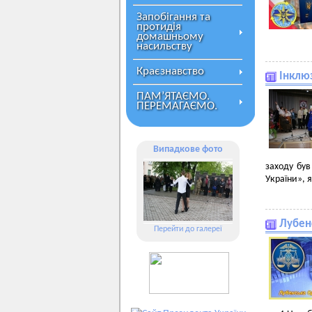
Запобігання та
протидія
домашньому
насильству
Краєзнавство
Інклю
ПАМ’ЯТАЄМО.
ПЕРЕМАГАЄМО.
Випадкове фото
заходу був
України», 
Лубен
Перейти до галереї