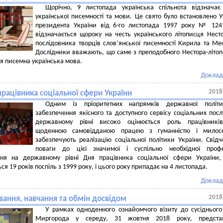
Щорічно, 9 листопада українська спільнота відзначає
української писемності та мови. Це свято було встановлено 
президента України від 6-го листопада 1997 року № 124
відзначається щороку на честь українського літописця Нес
послідовника творців слов’янської писемності Кирила та Ме
Дослідники вважають, що саме з преподобного Нестора-літоп
я писемна українська мова.
Доклад
2018
рацівника соціальної сфери України
Одним із пріоритетних напрямків державної політ
забезпечення якісного та доступного сервісу соціальних посл
державному рівні високо оцінюється роль працівників
щоденною самовідданою працею з гуманністю і милос
забезпечують реалізацію соціальної політики України. Свід
поваги до цієї значимої і суспільно необхідної профе
ння на державному рівні Дня працівника соціальної сфери України,
ся 19 років поспіль з 1999 року, і цього року припадає на 4 листопада.
Доклад
2018
вання, навчання та обмін досвідом
У рамках одноденного ознайомчого візиту до сусіднього
Миргорода у середу, 31 жовтня 2018 року, предста