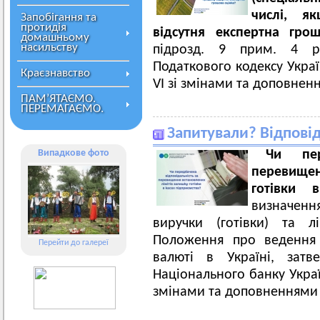
числі, я
Запобігання та
протидія
відсутня експертна гр
домашньому
насильству
підрозд. 9 прим. 4 р
Податкового кодексу Украї
Краєзнавство
VI зі змінами та доповненн
ПАМ’ЯТАЄМО.
ПЕРЕМАГАЄМО.
Запитували? Відпові
Випадкове фото
Чи
пе
перевище
готівки
в
визначен
виручки (готівки) та л
Положення про ведення 
Перейти до галереї
валюті в Україні, затв
Національного банку Украї
змінами та доповненнями 