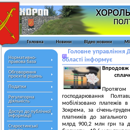
Головна
Новини
Відео новини
Мі
Головне управління Д
Нормативно-
області інформує
правова база
Впродовж 
Обговорення
сплач
проєктів рішень
Податки
Протяго
господарювання Полт
Регуляторна
діяльність
мобілізовано платежів в
Зокрема, за січень-груде
Доступ до публічної
інформації
платників до загальног
млрд 900,2 млн грн та 
Старостинські