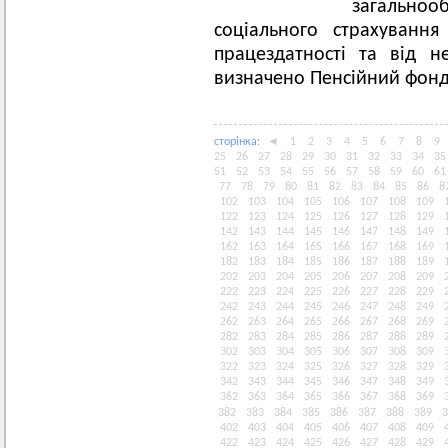
загальн
соціального страхуванн
працездатності та від 
визначено Пенсійний фонд
сторiнка:
◄
1
2
3
4
5
6
7
8
9
25
26
27
28
29
30
31
32
33
34
35
51
52
53
54
55
56
57
58
59
60
61
77
78
79
80
81
82
83
84
85
86
8
102
103
104
105
106
107
108
109
122
123
124
125
126
127
128
129
142
143
144
145
146
147
148
149
162
163
164
165
166
167
168
169
182
183
184
185
186
187
188
189
202
203
204
205
206
207
208
209
222
223
224
225
226
227
228
229
242
243
244
245
246
247
248
249
262
263
264
265
266
267
268
269
282
283
284
285
286
287
288
289
302
303
304
305
306
307
308
309
322
323
324
325
326
327
328
329
342
343
344
345
346
347
348
349
362
363
364
365
366
367
368
369
382
383
384
385
386
387
388
389
3
402
403
404
405
406
407
408
409
422
423
424
425
426
427
428
429