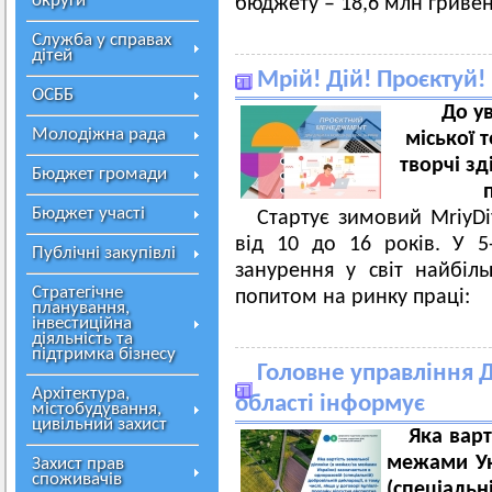
округи
бюджету – 18,6 млн гривен
Служба у справах
дітей
Мрій! Дій! Проєктуй!
ОСББ
До ув
Молодіжна рада
міської 
творчі зд
Бюджет громади
Бюджет участі
Стартує зимовий MriyDi
від 10 до 16 років. У 
Публічні закупівлі
занурення у світ найбіл
Стратегічне
попитом на ринку праці:
планування,
інвестиційна
діяльність та
підтримка бізнесу
Головне управління Д
Архітектура,
області інформує
містобудування,
цивільний захист
Яка варт
межами Ук
Захист прав
споживачів
(спеціальн