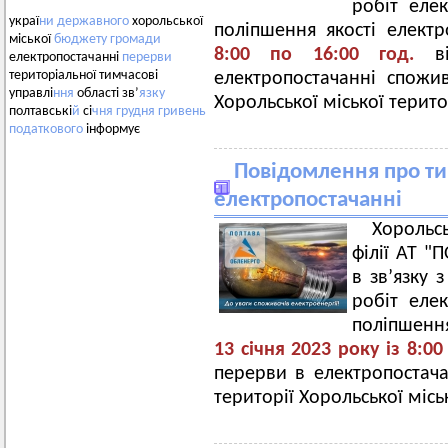
робіт еле
украї
ни
державного
хорольської
поліпшення якості електр
міської
бюджету
громади
8:00 по 1
6
:00 год.
в
електропостачанні
перерви
територіальної тимчасові
електропостачанні спожив
управлі
ння
області зв’
язку
Хорольської міської терит
полтавські
й
сі
чня
грудня
гривень
податкового
інформує
Повідомлення про ти
електропостачанні
Хорольс
філії АТ 
в зв’язку
робіт еле
поліпшенн
13 січня
202
3
року із 8:00
перерви в електропостача
території Хорольської місь