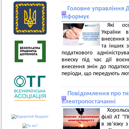
Головне управління Д
інформує
Які ос
України 
внесення з
та інших 
податкового адмініструв
внеску під час дії воє
внесення змін до податков
періоди, що передують лю
Повідомлення про ти
електропостачанні
Хорольс
філії АТ 
в зв’язку