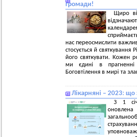
громади!
Щиро ві
відзнач
календарем
сприймаєт
нас переосмислити важливі
стосується й святкування Р
його святкувати. Кожен ро
ми єдині в прагненні 
Боговтілення в мирі та зла
Лікарняні – 2023: що
З 1 сі
оновлена
загально
страхув
уповноваж