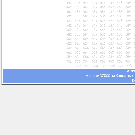
442
443
444
445
446
447
448
449
462
463
464
465
466
467
468
469
482
483
484
485
486
487
488
489
502
503
504
505
506
507
508
509
522
523
524
525
526
527
528
529
542
543
544
545
546
547
548
549
562
563
564
565
566
567
568
569
582
583
584
585
586
587
588
589
602
603
604
605
606
607
608
609
622
623
624
625
626
627
628
629
642
643
644
645
646
647
648
649
662
663
664
665
666
667
668
669
682
683
684
685
686
687
688
689
702
703
704
705
706
707
708
709
722
723
724
725
726
727
728
ХОР
Адреса: 37800, м.Хорол, вул.С
E