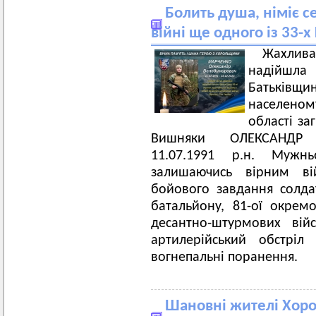
Болить душа, німіє 
війні ще одного із 33-х
Жахлив
надійшла
Батьків
населеном
області за
Вишняки ОЛЕКСАНДР
11.07.1991 р.н. Мужн
залишаючись вірним вій
бойового завдання солда
батальйону, 81-ої окрем
десантно-штурмових вій
артилерійський обстріл
вогнепальні поранення.
Шановні жителі Хорол