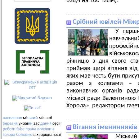
638,4 на 100 тисяч).
Срібний ювілей Міжр
У перши
навчальни
професійно
військово
річницю з дня свого ств
приймав щирі вітання від
яких мав честь бути прису
разом з колегами – за
виконавчих органів рад
міської ради Валентиною 
Хорола», редактором газе
населення
мі
ський
міської
березня
украї
ни
засі
дання
сесії
Вітання іменинників 
роботи
false
права
волошин
голова
бойових
захворюваності
Міський