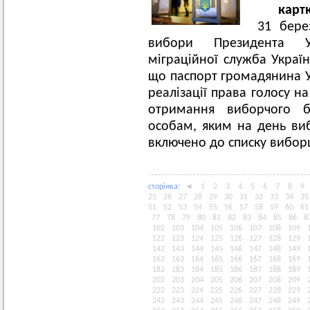
карт
31 бере
вибори Президента У
міграційної служба Україн
що паспорт громадянина 
реалізації права голосу н
отримання виборчого б
особам, яким на день виб
включено до списку виборц
сторiнка:
◄
1
2
3
4
5
6
7
8
9
25
26
27
28
29
30
31
32
33
34
35
51
52
53
54
55
56
57
58
59
60
61
77
78
79
80
81
82
83
84
85
86
8
102
103
104
105
106
107
108
109
122
123
124
125
126
127
128
129
142
143
144
145
146
147
148
149
162
163
164
165
166
167
168
169
182
183
184
185
186
187
188
189
202
203
204
205
206
207
208
209
222
223
224
225
226
227
228
229
242
243
244
245
246
247
248
249