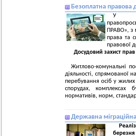
Безоплатна правова 
У рам
правопро
ПРАВО», з
права та с
правової д
Досудовий захист пра
Житлово-комунальні пос
діяльності, спрямованої 
перебування осіб у жилих
спорудах, комплексах б
нормативів, норм, стандарт
Державна міграційна
Реаліз
березня 