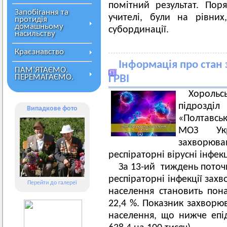
помітний результат. Пор
Запобігання та
учителі, були на рівни
протидія
домашньому
субординації.
насильству
Краєзнавство
Інформація про стан
ПАМ’ЯТАЄМО.
ПЕРЕМАГАЄМО.
ГРВІ
Хорольс
підрозді
Випадкове фото
«Полтавсь
МОЗ Ук
захворю
респіраторні вірусні інфек
За 13-ий тиждень поточно
респіраторні інфекції захв
Перейти до галереї
населення становить пон
22,4 %. Показник захворюв
населення, що нижче епід