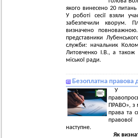
голова Вол
якого винесено 20 питань
У роботі сесії взяли уча
забезпечили кворум. Пл
визначено повноважною. 
представники Лубенськог
служби: начальник Колом
Литовченко І.В., а також
міської ради.
Безоплатна правова 
У рам
правопро
ПРАВО», з
права та с
правової
наступне.
Як визна