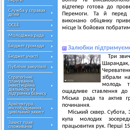
воїнів та військовопол
округи
відтепер готова до пров
Служба у справах
Перемоги. Та й перед 
дітей
виконано обіцянку прив
ОСББ
місце їх бойових побратим
Молодіжна рада
Бюджет громади
Залюбки підтримуєм
Три зви
Бюджет участі
Шаранда
Публічні закупівлі
Череватенк
зібрали на
Стратегічне
планування,
молодь т
інвестиційна
діяльність та
ощадливе ставлення до 
підтримка бізнесу
Міська рада та актив г
Архітектура,
починання.
містобудування,
Міський сквер. Субота, 
цивільний захист
купа молодих зосере
Захист прав
працьовитих рук. Перші 15
споживачів