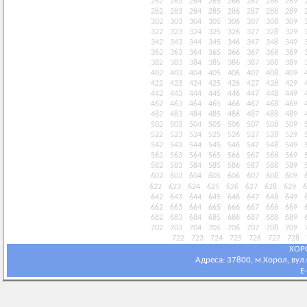
262
263
264
265
266
267
268
269
282
283
284
285
286
287
288
289
302
303
304
305
306
307
308
309
322
323
324
325
326
327
328
329
342
343
344
345
346
347
348
349
362
363
364
365
366
367
368
369
382
383
384
385
386
387
388
389
402
403
404
405
406
407
408
409
422
423
424
425
426
427
428
429
442
443
444
445
446
447
448
449
462
463
464
465
466
467
468
469
482
483
484
485
486
487
488
489
502
503
504
505
506
507
508
509
522
523
524
525
526
527
528
529
542
543
544
545
546
547
548
549
562
563
564
565
566
567
568
569
582
583
584
585
586
587
588
589
602
603
604
605
606
607
608
609
622
623
624
625
626
627
628
629
6
642
643
644
645
646
647
648
649
662
663
664
665
666
667
668
669
682
683
684
685
686
687
688
689
702
703
704
705
706
707
708
709
722
723
724
725
726
727
728
ХОР
Адреса: 37800, м.Хорол, вул.С
E