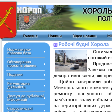
Головна
Новини
Відео новини
Мі
Робочі будні Хорола
Нормативно-
Оптима
правова база
погожий в
Обговорення
Продов
проєктів рішень
Завезли н
Податки
декоративні клени, які при
Щойно завершили робо
Регуляторна
діяльність
Меморіального комплексу
ремонту наступного о
Доступ до публічної
інформації
пам’ятного знаку воїнам-
на території інших держ
Старостинські