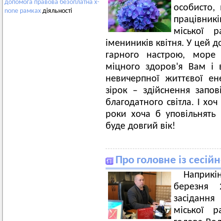
допомога
правова
безоплатна
x-
особисто, 
none
рамках
діяльності
працівникі
міської 
імениників квітня. У цей 
гарного настрою, море 
міцного здоров'я Вам і 
невичерпної життєвої ене
зірок – здійснення запов
благодатного світла. І хо
роки хоча б уповільнять
буде довгий вік!
Про головне із сесій
Наприкі
березня 
засідання
міської р