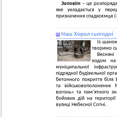
Заповіт
– це розпорядж
яке укладається у пере
призначення спадкоємця (
Наш Хорол сьогодні
Із шано
творимо сь
Веснян
ходом на 
муніципальної інфрастр
підрядної будівельної орг
бетонного покриття біля 
та військовополонених 
вогонь» та пам’ятного з
бойових дій на території
вулиці Небесної Сотні.