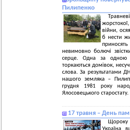
Пилипенко
Травне
жорстокої,
війни, ося
б нести жи
приносят
невимовно болючі звістки
серце. Одна за одною 
торкаються домівок, несуч
слова. За результатами Д
нашого земляка – Пилип
грудня 1981 року наро
Ялосовецького старостату.
17 травня – День пам
Щороку
Україна в