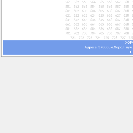
561
562
563
564
565
566
567
568
581
582
583
584
585
586
587
588
601
602
603
604
605
606
607
608
621
622
623
624
625
626
627
628
641
642
643
644
645
646
647
648
661
662
663
664
665
666
667
668
681
682
683
684
685
686
687
688
701
702
703
704
705
706
707
708
721
722
723
724
725
726
727
72
ХОР
Адреса: 37800, м.Хорол, вул.С
E