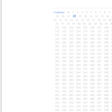
сторiнка:
◄
1
2
3
4
5
6
7
8
9
28
25
26
27
29
30
31
32
33
34
50
51
52
53
54
55
56
57
58
59
60
76
77
78
79
80
81
82
83
84
85
8
101
102
103
104
105
106
107
108
121
122
123
124
125
126
127
128
141
142
143
144
145
146
147
148
161
162
163
164
165
166
167
168
181
182
183
184
185
186
187
188
201
202
203
204
205
206
207
208
221
222
223
224
225
226
227
228
241
242
243
244
245
246
247
248
261
262
263
264
265
266
267
268
281
282
283
284
285
286
287
288
301
302
303
304
305
306
307
308
321
322
323
324
325
326
327
328
341
342
343
344
345
346
347
348
361
362
363
364
365
366
367
368
381
382
383
384
385
386
387
388
401
402
403
404
405
406
407
408
421
422
423
424
425
426
427
428
441
442
443
444
445
446
447
448
461
462
463
464
465
466
467
468
481
482
483
484
485
486
487
488
501
502
503
504
505
506
507
508
521
522
523
524
525
526
527
528
541
542
543
544
545
546
547
548