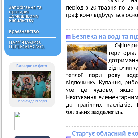
освіти і н
Запобігання та
період з 20 травня по 25 
протидія
графіком) відбудуться осно
домашньому
насильству
Краєзнавство
Безпека на воді та пі
ПАМ’ЯТАЄМО.
Офіцери
ПЕРЕМАГАЄМО.
територі
дотриман
Випадкове фото
відпочинку
теплої пори року вод
відпочинку. Купання, рибо
усе це чудово, якщо 
Нехтування елементарни
Перейти до галереї
до трагічних наслідків
близьких заздалегідь.
Стартує обласний еко