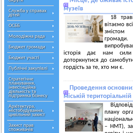
Місце, де оживає іс
округи
музеїв
Служба у справах
дітей
18 трав
вітаємо вс
ОСББ
змістом 
Молодіжна рада
громади.
випробув
Бюджет громади
історія дає нам сил
Бюджет участі
доторкнутися до самобутно
гордість за те, хто ми є.
Публічні закупівлі
Стратегічне
планування,
Проведення основних
інвестиційна
діяльність та
міській територіальній
підтримка бізнесу
Відпов
Архітектура,
містобудування,
плану орга
цивільний захист
національн
Захист прав
– НМТ), з
споживачів