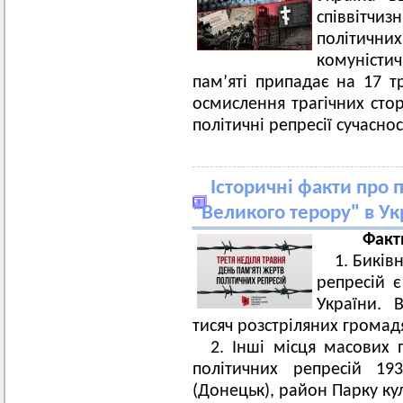
співвітчиз
політич
комуніст
пам’яті припадає на 17 т
осмислення трагічних стор
політичні репресії сучаснос
Історичні факти про п
"Великого терору" в Ук
Факт
1. Биків
репресій є
України. 
тисяч розстріляних громад
2. Інші місця масових
політичних репресій 19
(Донецьк), район Парку ку