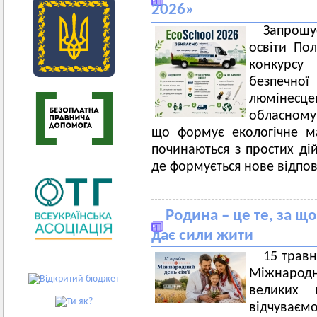
2026»
Запрошу
освіти По
конкурс
безпеч
люмінесце
обласному
що формує екологічне ма
починаються з простих ді
де формується нове відпов
Родина – це те, за що
дає сили жити
15 травн
Міжнародн
великих 
відчуваємо