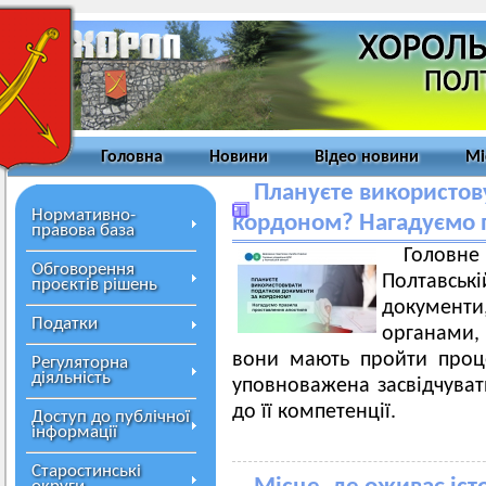
Головна
Новини
Відео новини
Мі
Плануєте використов
Нормативно-
кордоном? Нагадуємо 
правова база
Голов
Обговорення
Полтавські
проєктів рішень
документи,
Податки
органами, 
вони мають пройти проц
Регуляторна
діяльність
уповноважена засвідчуват
до її компетенції.
Доступ до публічної
інформації
Старостинські