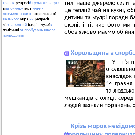
тил, наше джерело сили та 
травня
репресі
й
громади
жертв
ві
дпочинку
полі
тичних
це теплий чай на кухні, о
документи
життя
хорольської
дитини та мудрі поради бат
великого
украї
ни
репресії
окопі, і ті, чиє фото ми 
мі
жнародний
історі
я
музеї
в
політичні
випробувань
школа
обов'язково маємо обійнят
проведення
Хорольщина в скорбо
У п’ят
оголоше
внаслідок 
14 травня.
та людсько
мешканців столиці, серед
людей зазнали поранень, с
Крізь морок невідомо
Хорольщину повернувс