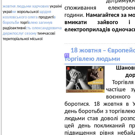
дотрим
жовтня
людьми
харчових
україні
споживання електрое
украї
ни
хорольської
щодня
години.
Намагайтеся за м
козловського
олега
продукті
в
вмикати зайвого і 
боротьби
торгі
влею
загинув
радіоактивні
сть
олександровича
електроприладів одночас
держпослуг
сезону
тимчасові
територіальної міської
18 жовтня – Європей
торгівлею людьми
Шановн
дор
Торгівля
частіше з
воєнного
боротися. 18 жовтня в У
день боротьби з торгівлею
людьми став доволі розпо
цей день покликаний пр
підвищення рівня небайд