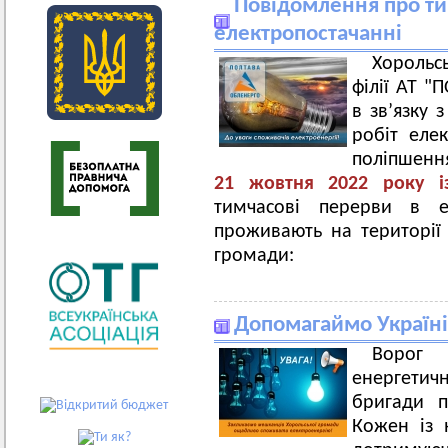
Повідомлення про ти
електропостачанні
Хорольс
філії АТ 
в зв’язку
робіт еле
поліпшенн
21 жовтня 2022 року і
тимчасові перерви в ел
проживають на території 
громади:
Допомагаймо Україні 
Ворог
енергетичн
бригади п
Кожен із 