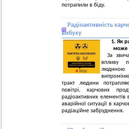
потрапили в біду.
Радіоактивність харч
вибуху
1. Як 
може 
За звич
впливу п
людино
випроміню
тракт людини потрапляю
повітрі, харчових про
радіоактивних елементів в
аварійної ситуації в харч
радіаційне забруднення.