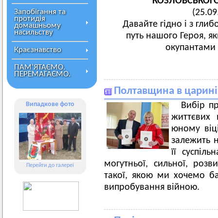
КОЗЛОВСЬКОГ
Запобігання та
(25.09
протидія
Давайте гідно і з гл
домашньому
насильству
путь нашого Героя, я
окупантами з
Краєзнавство
ПАМ’ЯТАЄМО.
ПЕРЕМАГАЄМО.
Полтавщина в царині 
Випадкове фото
Вибір п
життєвих 
юному віці
залежить 
її суспіль
могутньої, сильної, роз
Перейти до галереї
такої, якою ми хочемо ба
випробування війною.