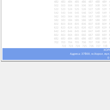
482
483
484
485
486
487
488
489
502
503
504
505
506
507
508
509
522
523
524
525
526
527
528
529
542
543
544
545
546
547
548
549
562
563
564
565
566
567
568
569
582
583
584
585
586
587
588
589
602
603
604
605
606
607
608
609
622
623
624
625
626
627
628
629
642
643
644
645
646
647
648
649
662
663
664
665
666
667
668
669
682
683
684
685
686
687
688
689
702
703
704
705
706
707
708
709
722
723
724
725
726
727
728
ХОР
Адреса: 37800, м.Хорол, вул.С
E