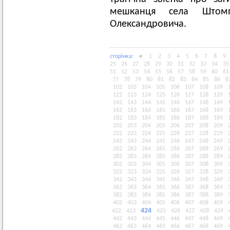
мешканця села Штомп
Олександровича.
сторiнка:
◄
1
2
3
4
5
6
7
8
9
25
26
27
28
29
30
31
32
33
34
35
51
52
53
54
55
56
57
58
59
60
61
77
78
79
80
81
82
83
84
85
86
8
102
103
104
105
106
107
108
109
122
123
124
125
126
127
128
129
142
143
144
145
146
147
148
149
162
163
164
165
166
167
168
169
182
183
184
185
186
187
188
189
202
203
204
205
206
207
208
209
222
223
224
225
226
227
228
229
242
243
244
245
246
247
248
249
262
263
264
265
266
267
268
269
282
283
284
285
286
287
288
289
302
303
304
305
306
307
308
309
322
323
324
325
326
327
328
329
342
343
344
345
346
347
348
349
362
363
364
365
366
367
368
369
382
383
384
385
386
387
388
389
402
403
404
405
406
407
408
409
424
422
423
425
426
427
428
429
442
443
444
445
446
447
448
449
462
463
464
465
466
467
468
469