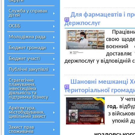
округи
Служба у справах
Для фармацевтів і про
дітей
держпослуг
ОСББ
Праців
Молодіжна рада
свою щоден
воєнний 
Бюджет громади
доставляє 
Бюджет участі
держпослуг у відповідній сф
Публічні закупівлі
Стратегічне
Шановні мешканці Хо
планування,
інвестиційна
територіальної громад
діяльність та
підтримка бізнесу
У чет
год.
відбу
Архітектура,
містобудування,
з військо
цивільний захист
упокій д
Захист прав
споживачів