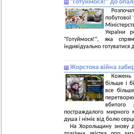
"Готуймося!" до опа
Розпоча
побутової 
Міністерс
України р
"Готуймося!", яка спр
індивідуально готуватися 
Жорстока війна заби
Кожень 
більше і б
все більш
перетворю
вбитого 
постраждалого мирного 
душа і німіє від болю серц
На Хорольщину знову д
трагічна звістка про заг