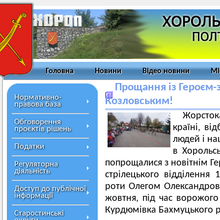
Головна
Новини
Відео новини
Мі
Прощання із Героєм
Нормативно-
Козловським!
правова база
Жорстока
Обговорення
країні, в
проєктів рішень
людей і на
Податки
в Хорольсь
попрощалися з новітнім Г
Регуляторна
діяльність
стрілецького відділення 1
роти Олегом Олександров
Доступ до публічної
інформації
жовтня, під час ворожого
Курдюмівка Бахмуцького р
Старостинські