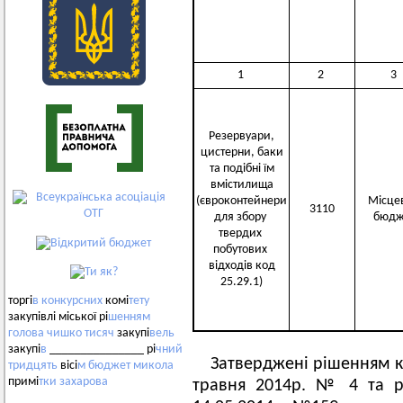
1
2
3
Резервуари,
цистерни, баки
та подібні їм
вмістилища
(євроконтейнери
Місце
3110
для збору
бюдж
твердих
побутових
відходів код
25.29.1)
торгі
в
конкурсних
комі
тету
закупівлі міської рі
шенням
голова
чишко
тисяч
закупі
вель
закупі
в
_______________ рі
чний
Затверджені рішенням ко
тридцять
вісі
м
бюджет
микола
примі
тки
захарова
травня 2014р. № 4 та рі