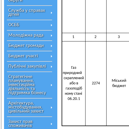
округи
Служба у справах
дітей
ОСББ
Молодіжна рада
1
2
3
Бюджет громади
Бюджет участі
Публічні закупівлі
Газ
природний
Стратегічне
скраплений
планування,
Міський
або в
2274
інвестиційна
бюджет
діяльність та
газоподіб
підтримка бізнесу
ному стані
06.20.1
Архітектура,
містобудування,
цивільний захист
Захист прав
споживачів