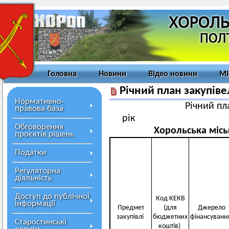
Головна
Новини
Відео новини
Мі
Річний план закупіве
Нормативно-
Річний пл
правова база
р
Обговорення
Хорольська місь
проєктів рішень
Податки
Регуляторна
діяльність
Доступ до публічної
Код КЕКВ
інформації
Предмет
(для
Джерело
закупівлі
бюджетних
фінансуван
Старостинські
коштів)