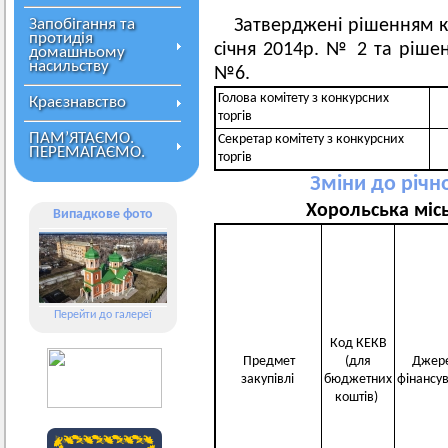
Запобігання та
Затверджені рішенням ко
протидія
січня 2014р. № 2 та ріше
домашньому
насильству
№6.
Голова комітету з конкурсних
Краєзнавство
торгів
ПАМ’ЯТАЄМО.
Секретар комітету з конкурсних
ПЕРЕМАГАЄМО.
торгів
Зміни до річ
Хорольська мі
Випадкове фото
Перейти до галереї
Код КЕКВ
Предмет
(для
Джер
закупівлі
бюджетних
фінансу
коштів)