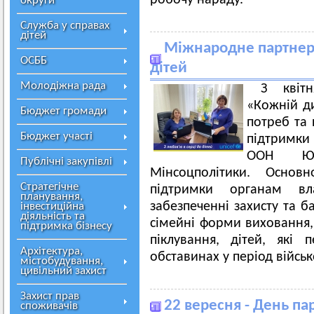
робочу нараду.
округи
Служба у справах
дітей
Міжнародне партнерс
ОСББ
дітей
Молодіжна рада
З квіт
«Кожній ди
Бюджет громади
потреб та 
Бюджет участі
підтримки
ООН ЮН
Публічні закупівлі
Мінсоцполітики. Осно
Стратегічне
підтримки органам вл
планування,
забезпеченні захисту та б
інвестиційна
діяльність та
сімейні форми виховання, 
підтримка бізнесу
піклування, дітей, які
Архітектура,
обставинах у період військо
містобудування,
цивільний захист
Захист прав
22 вересня - День па
споживачів