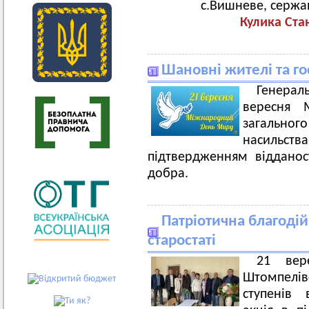
с.Вишневе, сержа
Кулика Ста
Шановні жителі та го
Генерал
вересня 
загальног
насильства
підтвердженням відданос
добра.
Патріотична благоді
старостаті
21 вер
Штомпелівс
ступенів 