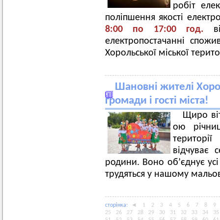
робіт еле
поліпшення якості електр
8:00 по 17:00 год.
в
електропостачанні спожив
Хорольської міської терит
Шановні жителі Хорол
громади і гості міста!
Щиро ві
ою річни
території
відчуває 
родини. Воно об’єднує усі
трудяться у нашому мальо
сторiнка:
◄
1
2
3
4
5
6
7
8
9
25
26
27
28
29
30
31
32
33
34
35