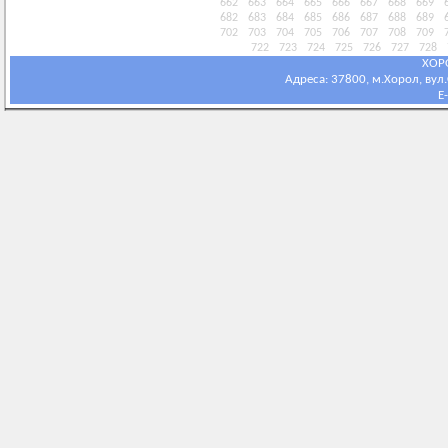
662
663
664
665
666
667
668
669
682
683
684
685
686
687
688
689
702
703
704
705
706
707
708
709
722
723
724
725
726
727
728
ХОР
Адреса: 37800, м.Хорол, вул.С
E