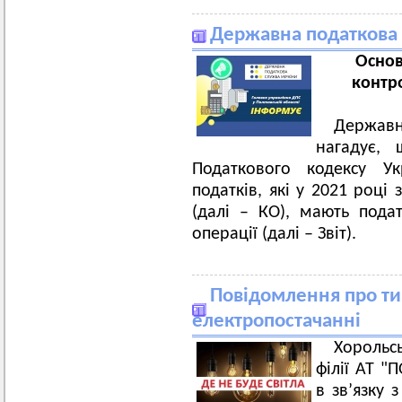
Державна податкова 
Основ
контр
Держав
нагадує,
Податкового кодексу Ук
податків, які у 2021 році
(далі – КО), мають пода
операції (далі – Звіт).
Повідомлення про ти
електропостачанні
Хорольс
філії АТ 
в зв’язку