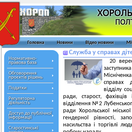
Головна
Новини
Відео новини
Мі
Служба у справах ді
Нормативно-
20 вере
правова база
заступни
Обговорення
Місніченк
проєктів рішень
справах д
Податки
відділу со
ради, старост, фахівців 
Регуляторна
діяльність
відділення №2 Лубенського
ради Хорольської міської
Доступ до публічної
інформації
гендерної рівності, за
насильства і торгівлі лю
Старостинські