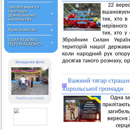
22 верес
Запобігання та
протидія
вшановуєм
домашньому
тих, хто в
насильству
нерівного
Краєзнавство
тих, хто у
Збройним Силам Україн
ПАМ’ЯТАЄМО.
ПЕРЕМАГАЄМО.
територій нашої держави
коли народний рух опору,
досягав такого розмаху, ор
Випадкове фото
Важкий тягар страшно
Хорольської громади
Одна за
Перейти до галереї
прилітають
загибель
вересня 
серце