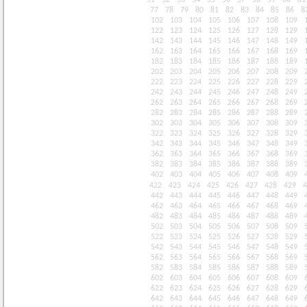
51
52
53
54
55
56
57
58
59
60
61
77
78
79
80
81
82
83
84
85
86
8
102
103
104
105
106
107
108
109
122
123
124
125
126
127
128
129
142
143
144
145
146
147
148
149
162
163
164
165
166
167
168
169
182
183
184
185
186
187
188
189
202
203
204
205
206
207
208
209
222
223
224
225
226
227
228
229
242
243
244
245
246
247
248
249
262
263
264
265
266
267
268
269
282
283
284
285
286
287
288
289
302
303
304
305
306
307
308
309
322
323
324
325
326
327
328
329
342
343
344
345
346
347
348
349
362
363
364
365
366
367
368
369
382
383
384
385
386
387
388
389
402
403
404
405
406
407
408
409
422
423
424
425
426
427
428
429
4
442
443
444
445
446
447
448
449
462
463
464
465
466
467
468
469
482
483
484
485
486
487
488
489
502
503
504
505
506
507
508
509
522
523
524
525
526
527
528
529
542
543
544
545
546
547
548
549
562
563
564
565
566
567
568
569
582
583
584
585
586
587
588
589
602
603
604
605
606
607
608
609
622
623
624
625
626
627
628
629
642
643
644
645
646
647
648
649