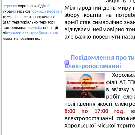
акція в п
вересня
хорольської ді
тей
Міжнародний день миру п
украї
ни
міської
громади
перерви
збору коштів на потреби
тимчасові електропостачанні
армії став символічно зна
(далі територіальної території
контрольовані
служба
операції
відчуваєм неймовірно тонк
пі
дтримки
електрообладнання
але важко повернути наза
якості направлені полі
Повідомлення про ти
електропостачанні
Хорольс
філії АТ 
в зв’язку
робіт еле
поліпшення якості електр
8:00 по 17:00 год.
в
електропостачанні спожив
Хорольської міської терит