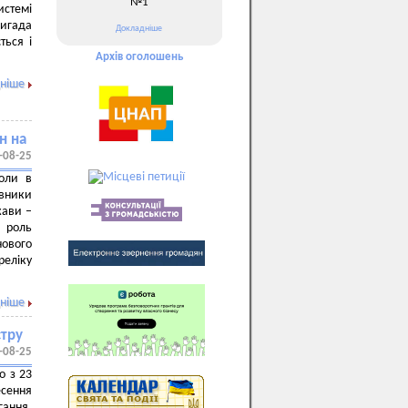
№1
истемі
игада
Докладніше
ться і
Архів оголошень
ніше
н на
-08-25
оли в
вники
жави –
 роль
ового
реліку
ніше
стру
-08-25
о з 23
есення
гання.