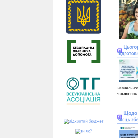
Цьогор
підготов
навчально
численних 
Щодо 
місць зб