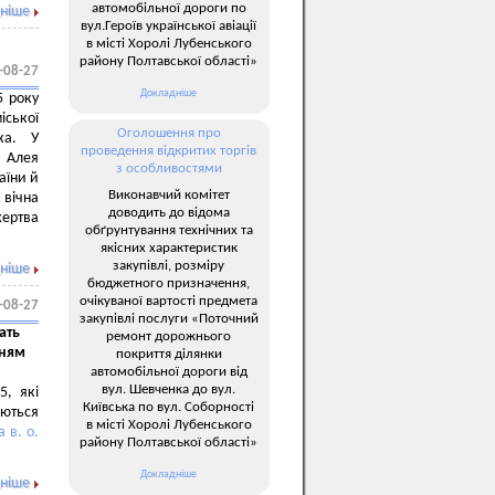
автомобільної дороги по
ніше
вул.Героїв української авіації
в місті Хоролі Лубенського
району Полтавської області»
-08-27
Докладніше
5 року
іської
Оголошення про
ка. У
проведення відкритих торгів
– Алея
з особливостями
аїни й
Виконавчий комітет
 вічна
доводить до відома
жертва
обґрунтування технічних та
якісних характеристик
закупівлі, розміру
ніше
бюджетного призначення,
очікуваної вартості предмета
-08-27
закупівлі послуги «Поточний
ать
ремонт дорожнього
нням
покриття ділянки
автомобільної дороги від
вул. Шевченка до вул.
5, які
Київська по вул. Соборності
аються
в місті Хоролі Лубенського
 в. о.
району Полтавської області»
Докладніше
ніше