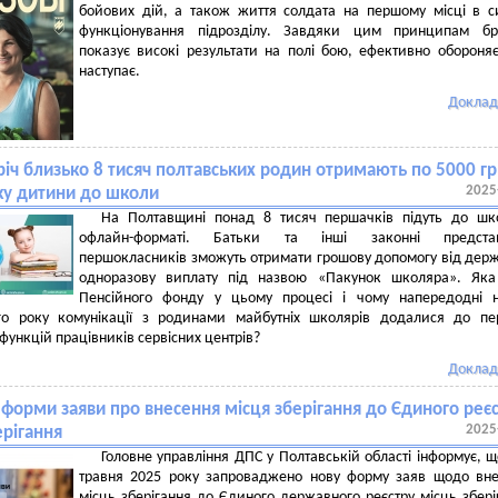
бойових дій, а також життя солдата на першому місці в с
функціонування підрозділу. Завдяки цим принципам бр
показує високі результати на полі бою, ефективно обороняє
наступає.
Доклад
іч близько 8 тисяч полтавських родин отримають по 5000 гр
2025
ку дитини до школи
На Полтавщині понад 8 тисяч першачків підуть до шк
офлайн-форматі. Батьки та інші законні предста
першокласників зможуть отримати грошову допомогу від дер
одноразову виплату під назвою «Пакунок школяра». Яка
Пенсійного фонду у цьому процесі і чому напередодні н
го року комунікації з родинами майбутніх школярів додалися до пе
функцій працівників сервісних центрів?
Доклад
форми заяви про внесення місця зберігання до Єдиного реє
2025
ерігання
Головне управління ДПС у Полтавській області інформує, щ
травня 2025 року запроваджено нову форму заяв щодо вн
місць зберігання до Єдиного державного реєстру місць збері