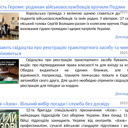
ість Героям: родинам військовослужбовців вручили Подяки
2025
Хорольська громада з великою шаною ставиться до
подвигів військовослужбовців та їхніх родин. У вівторок, 27 с
міський голова Сергій Волошин разом із колегами вручив Под
виховання гідних громадян і щирих патріотів України.
Доклад
вають свідоцтва про реєстрацію транспортного засобу та чим
2025
різняються
Свідоцтва про реєстрацію транспортного засобу бувают
видів: про підтвердження права власності та для виїзду за к
Обидва видаються на єдиних бланках, але м
відмінності. Наприклад, плануєте тимчасово поїхати в Євр
автомобілі свого друга. Для цього необхідно отримати свідоцт
реєстрацію для поїздки за кордон.
Доклад
2025
в «Азов». Вільний вибір посади і служба без досвіду
12-та бригада спеціального призначення «Азов» – о
найкращих підрозділів Сил оборони України. Вже понад 11
бійці підрозділу захищають Україну від окупантів. «Азов
професіоналізм, сучасні військові стандарти підготовки і в