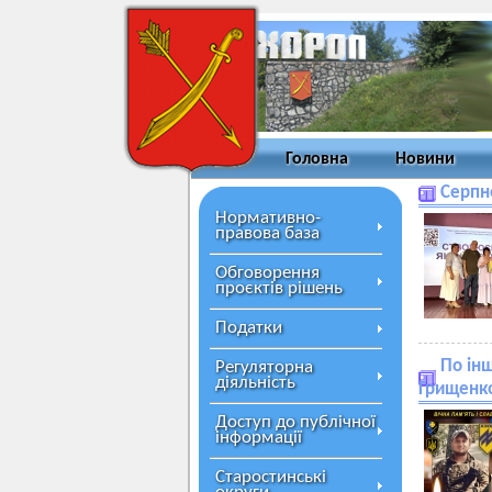
Головна
Новини
Серпн
Нормативно-
правова база
Обговорення
проєктів рішень
Податки
По інш
Регуляторна
діяльність
Грищенко
Доступ до публічної
інформації
Старостинські