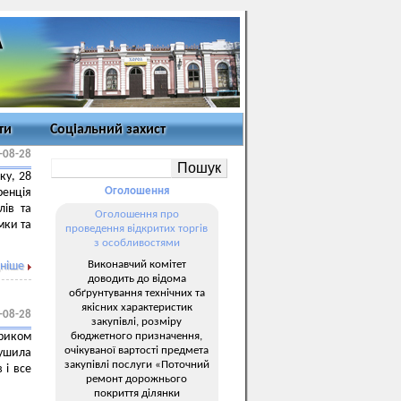
ти
Соціальний захист
-08-28
ку, 28
Оголошення
ренція
лів та
Оголошення про
мки та
проведення відкритих торгів
з особливостями
Виконавчий комітет
ніше
доводить до відома
обґрунтування технічних та
якісних характеристик
-08-28
закупівлі, розміру
бюджетного призначення,
криком
очікуваної вартості предмета
ушила
закупівлі послуги «Поточний
 і все
ремонт дорожнього
покриття ділянки