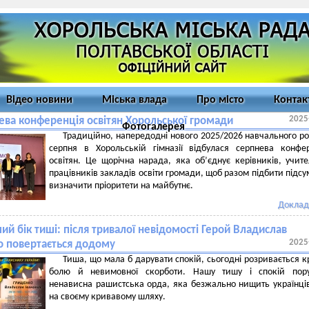
Відео новини
Міська влада
Про місто
Контак
2025
ева конференція освітян Хорольської громади
Фотогалерея
Традиційно, напередодні нового 2025/2026 навчального ро
серпня в Хорольській гімназії відбулася серпнева конфе
освітян. Це щорічна нарада, яка об’єднує керівників, учите
працівників закладів освіти громади, щоб разом підбити підсу
визначити пріоритети на майбутнє.
Доклад
ий бік тиші: після тривалої невідомості Герой Владислав
2025
 повертається додому
Тиша, що мала б дарувати спокій, сьогодні розривається 
болю й невимовної скорботи. Нашу тишу і спокій пор
ненависна рашистська орда, яка безжально нищить українців
на своєму кривавому шляху.