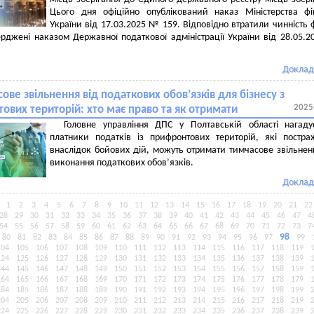
Цього дня офіційно опублікований наказ Міністерства фі
України від 17.03.2025 № 159. Відповідно втратили чинність
ерджені наказом Державної податкової адміністрації України від 28.05.
Доклад
ове звільнення від податкових обов’язків для бізнесу з
2025
ових територій: хто має право та як отримати
Головне управління ДПС у Полтавській області нагаду
платники податків із прифронтових територій, які постр
внаслідок бойових дій, можуть отримати тимчасове звільнен
виконання податкових обов’язків.
Доклад
1
2
3
4
5
6
7
8
9
10
11
12
13
14
15
16
17
18
19
20
21
22
28
29
30
31
32
33
34
35
36
37
38
39
40
41
42
43
44
45
46
47
4
54
55
56
57
58
59
60
61
62
63
64
65
66
67
68
69
70
71
72
73
7
98
80
81
82
83
84
85
86
87
88
89
90
91
92
93
94
95
96
97
99
104
105
106
107
108
109
110
111
112
113
114
115
116
117
118
119
124
125
126
127
128
129
130
131
132
133
134
135
136
137
138
139
144
145
146
147
148
149
150
151
152
153
154
155
156
157
158
159
164
165
166
167
168
169
170
171
172
173
174
175
176
177
178
179
184
185
186
187
188
189
190
191
192
193
194
195
196
197
198
199
204
205
206
207
208
209
210
211
212
213
214
215
216
217
218
219
224
225
226
227
228
229
230
231
232
233
234
235
236
237
238
239