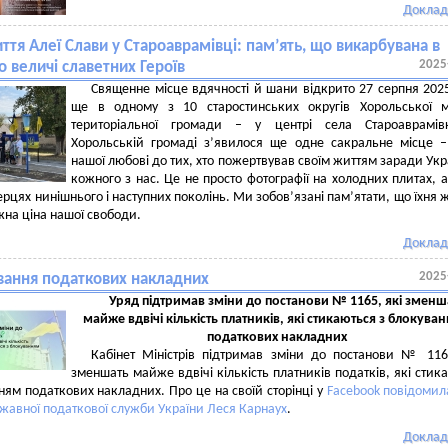
Доклад
ття Алеї Слави у Староаврамівці: пам’ять, що викарбувана в
2025
о величі славетних Героїв
Священне місце вдячності й шани відкрито 27 серпня 202
ще в одному з 10 старостинських округів Хорольської м
територіальної громади – у центрі села Староаврамів
Хорольській громаді з’явилося ще одне сакральне місце 
нашої любові до тих, хто пожертвував своїм життям заради Укр
кожного з нас. Це не просто фотографії на холодних плитах, а
серцях нинішнього і наступних поколінь. Ми зобов’язані пам’ятати, що їхня 
жна ціна нашої свободи.
Доклад
2025
вання податкових накладних
Уряд підтримав зміни до постанови № 1165, які зменш
майже вдвічі кількість платників, які стикаються з блокува
податкових накладних
Кабінет Міністрів підтримав зміни до постанови № 116
зменшать майже вдвічі кількість платників податків, які стик
ням податкових накладних. Про це на своїй сторінці у
Facebook повідомила
жавної податкової служби України Леся Карнаух
.
Доклад