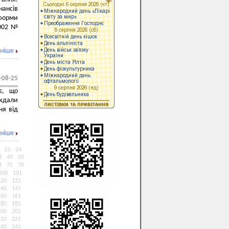
нансів
 форми
2002 №
ніше
-08-25
є, що
аждали
ня від
ніше
23
24
8
49
50
4
75
76
100
101
120
121
140
141
160
161
180
181
200
201
220
221
240
241