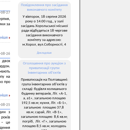
Повідомлення про засідання
виконавчого комітету
-08-27
У вівторок, 18 серпня 2026
ерпня,
року о 14:00 год., у залі
яки за
засідань Хорольської міської
ради відбудеться 18 чергове
засідання виконавчого
ніше
комітету за адресою:
м.Хорол, вул.Соборності, 4
Докладніше
-08-26
ь двох
Оголошення про аукціон з
ордон.
приватизації групи
ають
інвентарних об’єктів
опу на
Приватизація на Полтавщині:
во про
група інвентарних об’єктів у
складі: будівля колишнього
будинку ветеранів, Літ. «А-1,
ніше
а, а1», загальною площею
192,5 кв.м; кухня, Літ. «Б-1»,
-08-25
загальною площею 37,8
дин з
кв.м; сарай, Літ. «В-1»,
загальною площею 8,6 кв.м;
 років
погріб, Літ. «Г», загальною
» – це
площею 8,5 кв.м; колодязь
едення