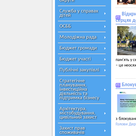
округи
Служба у справах
Відкри
дітей
серцях д
ОСББ
Молодіжна рада
Бюджет громади
Бюджет участі
пам'ять у 
– це неося
Публічні закупівлі
Стратегічне
Блоку
планування,
інвестиційна
діяльність та
підтримка бізнесу
Архітектура,
містобудування,
цивільний захист
з блокуван
Голови Дер
Захист прав
споживачів