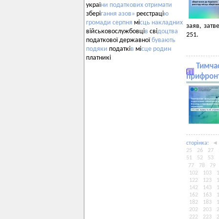
украї
ни
податкових
отримати
збері
гання
азов»
реєстраці
ю
громади
серпня
мі
сць
накладних
заяв, затв
військовослужбовці
в
сві
доцтва
251.
податкової державної
бувають
подяки
податкі
в
мі
сце
родин
платникі
Тимчас
прифронт
сторiнка:
◄
25
26
27
51
52
53
77
78
79
102
103
122
123
142
143
162
163
182
183
202
203
222
223