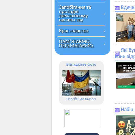
Запобігання та
Вдячн
протидія
домашньому
насильству
Краєзнавство
ПАМ’ЯТАЄМО.
ПЕРЕМАГАЄМО.
Які бу
вони від
Випадкове фото
Перейти до галереї
Набір 