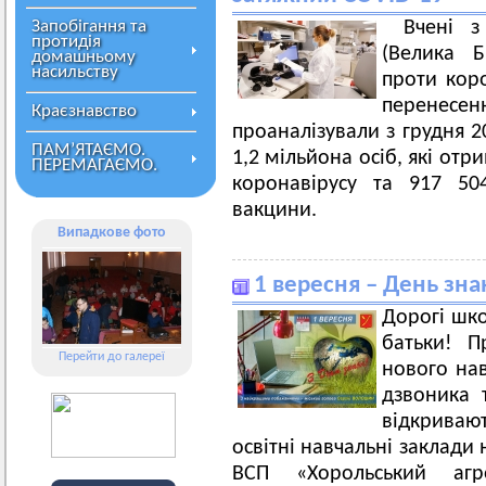
Запобігання та
Вчені з
протидія
(Велика Б
домашньому
насильству
проти коро
перенес
Краєзнавство
проаналізували з грудня 2
ПАМ’ЯТАЄМО.
1,2 мільйона осіб, які от
ПЕРЕМАГАЄМО.
коронавірусу та 917 50
вакцини.
Випадкове фото
1 вересня – День зна
Дорогі шко
батьки! П
Перейти до галереї
нового нав
дзвоника 
відкривают
освітні навчальні заклади 
ВСП «Хорольський аг