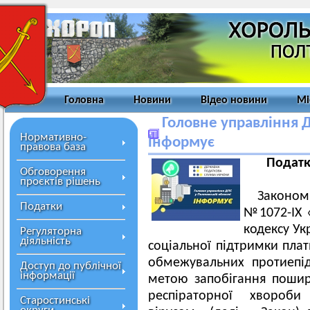
Головна
Новини
Відео новини
Мі
Головне управління Д
Нормативно-
інформує
правова база
Податк
Обговорення
проєктів рішень
Законом
Податки
№1072-ІХ 
кодексу Ук
Регуляторна
діяльність
соціальної підтримки плат
обмежувальних протиепід
Доступ до публічної
інформації
метою запобігання пошир
респіраторної хвороби
Старостинські