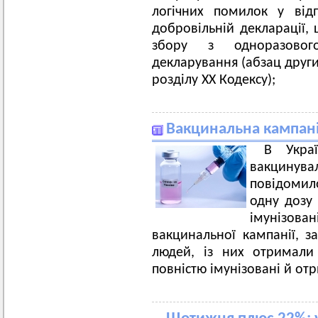
логічних помилок у відп
добровільній декларації,
збору з одноразового
декларування (абзац другий
розділу ХХ Кодексу);
Вакцинальна кампанія
В Укра
вакцину
повідомил
одну дозу
імунізова
вакцинальної кампанії, 
людей, із них отримали
повністю імунізовані й отр