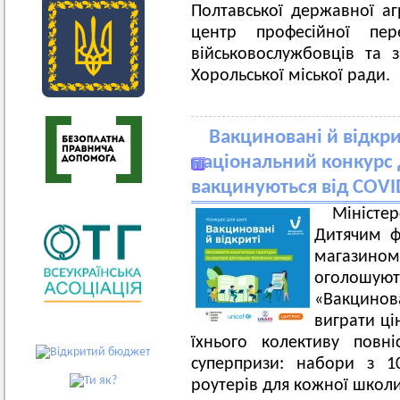
Полтавської державної аг
центр професійної пер
військовослужбовців та з
Хорольської міської ради.
Вакциновані й відкрит
національний конкурс 
вакцинуються від COVI
Міністе
Дитячим ф
магазином
оголошу
«Вакцино
виграти ці
їхнього колективу повн
суперпризи: набори з 1
роутерів для кожної шко