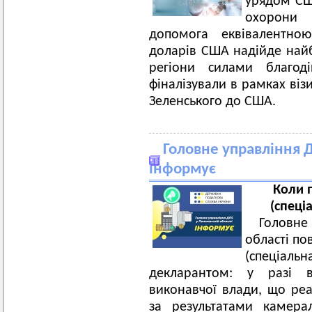
урядом СШ
охорони 
допомога еквівалентно
доларів США надійде най
регіони силами благоді
фіналізували в рамках ві
Зеленського до США.
Головне управління Д
інформує
Коли 
(спеці
Головн
області по
(спеціальн
декларантом: у разі 
виконавчої влади, що реа
за результатами камера