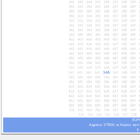
242
243
244
245
246
247
248
249
262
263
264
265
266
267
268
269
282
283
284
285
286
287
288
289
302
303
304
305
306
307
308
309
322
323
324
325
326
327
328
329
342
343
344
345
346
347
348
349
362
363
364
365
366
367
368
369
382
383
384
385
386
387
388
389
402
403
404
405
406
407
408
409
422
423
424
425
426
427
428
429
442
443
444
445
446
447
448
449
462
463
464
465
466
467
468
469
482
483
484
485
486
487
488
489
502
503
504
505
506
507
508
509
522
523
524
525
526
527
528
529
546
542
543
544
545
547
548
549
562
563
564
565
566
567
568
569
582
583
584
585
586
587
588
589
602
603
604
605
606
607
608
609
622
623
624
625
626
627
628
629
642
643
644
645
646
647
648
649
662
663
664
665
666
667
668
669
682
683
684
685
686
687
688
689
702
703
704
705
706
707
708
709
722
723
724
725
726
727
728
ХОР
Адреса: 37800, м.Хорол, вул.С
E