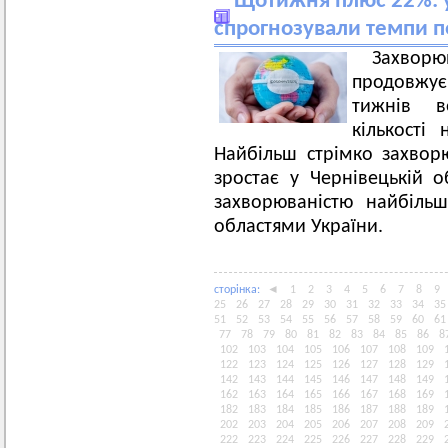
Щотижня плюс 22%: у
спрогнозували темпи п
Захвор
продовжує 
тижнів в
кількості
Найбільш стрімко захвор
зростає у Чернівецькій об
захворюваністю найбіль
областями України.
сторiнка:
◄
1
2
3
4
5
6
7
8
9
25
26
27
28
29
30
31
32
33
34
35
51
52
53
54
55
56
57
58
59
60
61
77
78
79
80
81
82
83
84
85
86
8
102
103
104
105
106
107
108
109
122
123
124
125
126
127
128
129
142
143
144
145
146
147
148
149
162
163
164
165
166
167
168
169
182
183
184
185
186
187
188
189
202
203
204
205
206
207
208
209
222
223
224
225
226
227
228
229