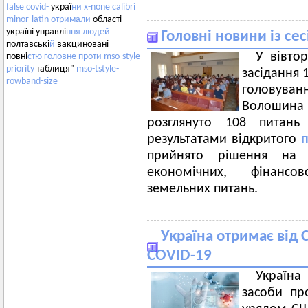
false
covid-
украї
ни
x-none
calibri
minor-latin
отримали
області
україні управлі
ння
людей
Головні новини із сес
полтавські
й
вакциновані
У вівто
повні
стю
головне
проти
mso-style-
priority
таблиця"
mso-tstyle-
засідання 1
rowband-size
головува
Волошина т
розглянуто 108 питань
результатами відкритого
п
прийнято рішення на 
економічних, фінансо
земельних питань.
Україна отримає від 
COVID-19
Україна
засоби пр