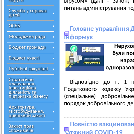
округи
вірусом» (далі – Закон)
питань адміністрування по
Служба у справах
дітей
ОСББ
Головне управління Д
Молодіжна рада
інформує
Нерухо
Бюджет громади
були по
Бюджет участі
нарах
одноразов
Публічні закупівлі
Стратегічне
Відповідно до п. 1 п
планування,
інвестиційна
Податкового кодексу Ук
діяльність та
(спеціальне) добровіль
підтримка бізнесу
порядок добровільного де
Архітектура,
містобудування,
цивільний захист
Повністю вакциновані
Захист прав
споживачів
затяжний COVID-19