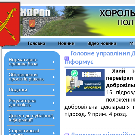
Головна
Новини
Відео новини
Мі
Головне управління Д
Нормативно-
інформує
правова база
Який т
Обговорення
перевірк
проєктів рішень
добровіль
Податки
15 підроз
положенн
Регуляторна
діяльність
добровільна декларація 
підрозд. 9 прим. 4 розд.
Доступ до публічної
інформації
Старостинські