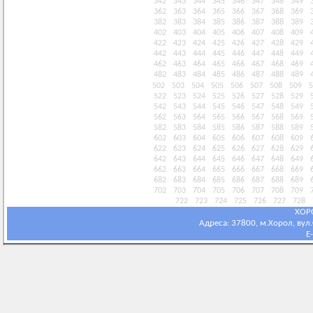
342
343
344
345
346
347
348
349
362
363
364
365
366
367
368
369
382
383
384
385
386
387
388
389
402
403
404
405
406
407
408
409
422
423
424
425
426
427
428
429
442
443
444
445
446
447
448
449
462
463
464
465
466
467
468
469
482
483
484
485
486
487
488
489
502
503
504
505
506
507
508
509
5
522
523
524
525
526
527
528
529
542
543
544
545
546
547
548
549
562
563
564
565
566
567
568
569
582
583
584
585
586
587
588
589
602
603
604
605
606
607
608
609
622
623
624
625
626
627
628
629
642
643
644
645
646
647
648
649
662
663
664
665
666
667
668
669
682
683
684
685
686
687
688
689
702
703
704
705
706
707
708
709
722
723
724
725
726
727
728
ХОР
Адреса: 37800, м.Хорол, вул.С
E