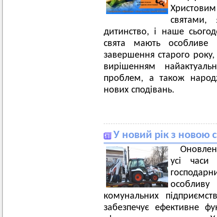
Христови
святами,
дитинство, і наше сьогод
свята мають особливе 
завершення старого року,
вирішенням найактуаль
проблем, а також народ
нових сподівань.
У новий рік з новою 
Оновлен
усі часи
господар
особлив
комунальних підприємств
забезпечує ефективне фу