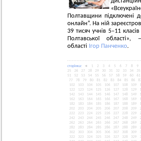
дистанці
«Всеукраї
Полтавщини підключені д
онлайн”. На ній зареєстро
39 тисяч учнів 5–11 класів
Полтавської області»,
області
Ігор Панченко
.
сторiнка:
◄
1
2
3
4
5
6
7
8
9
25
26
27
28
29
30
31
32
33
34
35
51
52
53
54
55
56
57
58
59
60
61
77
78
79
80
81
82
83
84
85
86
8
102
103
104
105
106
107
108
109
122
123
124
125
126
127
128
129
142
143
144
145
146
147
148
149
162
163
164
165
166
167
168
169
182
183
184
185
186
187
188
189
202
203
204
205
206
207
208
209
222
223
224
225
226
227
228
229
242
243
244
245
246
247
248
249
262
263
264
265
266
267
268
269
282
283
284
285
286
287
288
289
302
303
304
305
306
307
308
309
322
323
324
325
326
327
328
329