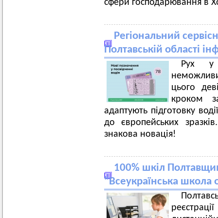
сфери господарювання в Х
Регіональний сервіс
Полтавській області і
Рух у 
неможливи
цього дев
кроком з
адаптують підготовку воді
до європейських зразкі
знакова новація!
100% шкіл Полтавщин
"Всеукраїнська школа 
Полтавс
реєстрації