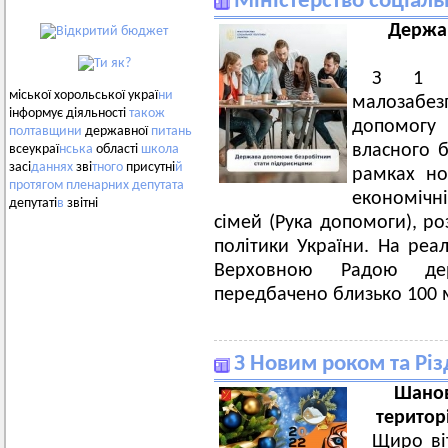
Міністерство соціаль
Держа
З 1 с
міської хорольської украї
ни
малозабез
інформує діяльності
також
допомогу 
полтавщини
державної
питань
власного б
всеукраї
нська
області
школа
засі
даннях
зві
тного
присутні
й
рамках но
протягом
пленарних
депутата
економічн
депутаті
в
звітні
сімей (Рука допомоги), ро
політики України. На реа
Верховною Радою де
передбачено близько 100 
З Новим роком та Рі
Шанов
територ
Щиро ві