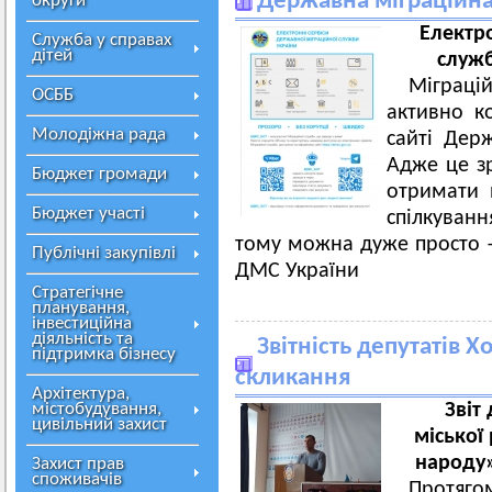
Державна міграційн
округи
Електро
Служба у справах
дітей
служб
Міграці
ОСББ
активно к
Молодіжна рада
сайті Держ
Адже це з
Бюджет громади
отримати 
Бюджет участі
спілкуван
тому можна дуже просто –
Публічні закупівлі
ДМС України
Стратегічне
планування,
інвестиційна
діяльність та
Звітність депутатів Х
підтримка бізнесу
скликання
Архітектура,
містобудування,
Звіт
цивільний захист
міської 
народу»
Захист прав
споживачів
Протягом