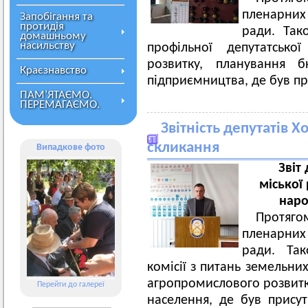
пленарних
Запобігання та
протидія
ради. Так
домашньому
насильству
профільної депутатсько
розвитку, планування б
Краєзнавство
підприємництва, де був при
ПАМ’ЯТАЄМО.
ПЕРЕМАГАЄМО.
Звітність депутатів Х
скликання
Випадкове фото
Звіт
міської 
наро
Протягом
пленарних 
ради. Так
комісії з питань земельних
агропромислового розвитку
Перейти до галереї
населення, де був присут