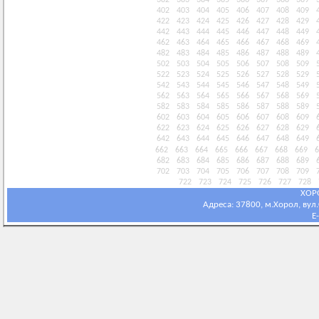
382
383
384
385
386
387
388
389
402
403
404
405
406
407
408
409
422
423
424
425
426
427
428
429
442
443
444
445
446
447
448
449
462
463
464
465
466
467
468
469
482
483
484
485
486
487
488
489
502
503
504
505
506
507
508
509
522
523
524
525
526
527
528
529
542
543
544
545
546
547
548
549
562
563
564
565
566
567
568
569
582
583
584
585
586
587
588
589
602
603
604
605
606
607
608
609
622
623
624
625
626
627
628
629
642
643
644
645
646
647
648
649
662
663
664
665
666
667
668
669
6
682
683
684
685
686
687
688
689
702
703
704
705
706
707
708
709
722
723
724
725
726
727
728
ХОР
Адреса: 37800, м.Хорол, вул.С
E