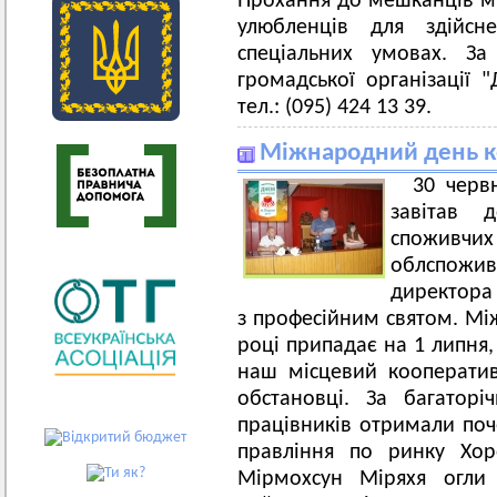
Прохання до мешканців мі
улюбленців для здійсн
спеціальних умовах. За
громадської організації
тел.: (095) 424 13 39.
Міжнародний день к
30 черв
завітав 
споживч
облспожив
директора 
з професійним святом. Мі
році припадає на 1 липня,
наш місцевий кооператив
обстановці. За багатор
працівників отримали поч
правління по ринку Хор
Мірмохсун Міряхя огли 