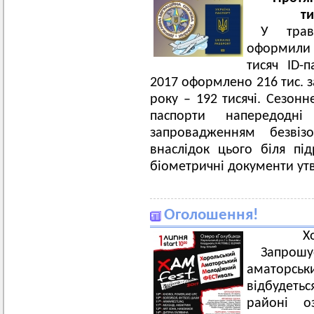
т
У трав
оформили 
тисяч ID-п
2017 оформлено 216 тис. з
року – 192 тисячі. Сезон
паспорти напередодні
запровадженням безві
внаслідок цього біля пі
біометричні документи ут
Оголошення!
Х
Запро
аматорськ
відбудетьс
районі о