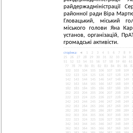
райдержадміністрації Се
районної ради Віра Мартю
Гловацький, міський го
міського голови Яна Ка
установ, організацій, Пр
громадські активісти.
сторiнка:
◄
1
2
3
4
5
6
7
8
9
25
26
27
28
29
30
31
32
33
34
35
51
52
53
54
55
56
57
58
59
60
61
77
78
79
80
81
82
83
84
85
86
8
102
103
104
105
106
107
108
109
122
123
124
125
126
127
128
129
142
143
144
145
146
147
148
149
162
163
164
165
166
167
168
169
182
183
184
185
186
187
188
189
202
203
204
205
206
207
208
209
222
223
224
225
226
227
228
229
242
243
244
245
246
247
248
249
262
263
264
265
266
267
268
269
282
283
284
285
286
287
288
289
302
303
304
305
306
307
308
309
322
323
324
325
326
327
328
329
342
343
344
345
346
347
348
349
362
363
364
365
366
367
368
369