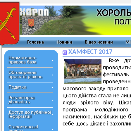
Головна
Новини
Відео новини
Мі
ХАМФЕСТ-2017
Нормативно-
Вже др
правова база
проводи
Обговорення
фестива
проєктів рішень
проведе
Податки
масового заходу припало
цього дійства стала не лиш
Регуляторна
діяльність
люди зрілого віку. Цік
програма молодіжног
Доступ до публічної
інформації
насиченою, наскільки це 
себе щось цікаве і захопли
Старостинські