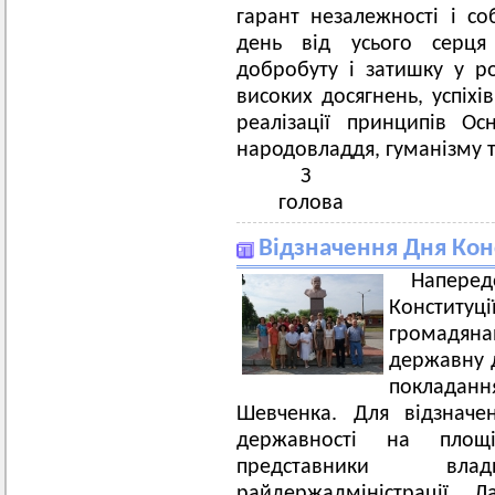
гарант незалежності і со
день від усього серц
добробуту і затишку у ро
високих досягнень, успіхі
реалізації принципів О
народовладдя, гуманізму т
З пова
голова С
Відзначення Дня Конс
Напере
Конституц
громадяна
державну д
покладання
Шевченка. Для відзначе
державності на площ
представники вла
райдержадміністрації Л