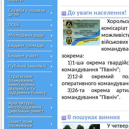
округи
Служба у справах
До уваги населення!
дітей
Хороль
ОСББ
комісаріат
можливість
Молодіжна рада
військо
Бюджет громади
командуван
зокрема:
Бюджет участі
1)1-ша окрема гвардій
Публічні закупівлі
командування "Північ";
2)12-й окремий пол
Стратегічне
планування,
оперативного командуванн
інвестиційна
діяльність та
3)26-та окрема арти
підтримка бізнесу
командування "Північ".
Архітектура,
містобудування,
цивільний захист
В пошуках винних
Захист прав
споживачів
У четвер