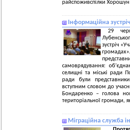
райспоживспілки Хорошун
Інформаційна зустріч
29 чер
Лубенсько
зустріч «Уч
громада
предст
самоврядування: об’єднан
селищні та міські ради П
ради були представники 
вступним словом до учасни
Бондаренко – голова нов
територіальної громади, як
Міграційна служба і
Протя