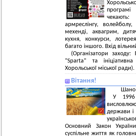
Хорольсь
програмі 
чекають
армреслінгу, волейболу,
мехенді, аквагрим, дитя
кухня, конкурси, лотерея
багато іншого. Вхід вільни
(Організатори заходу:
"Sparta" та ініціативн
Хорольської міської ради).
Вітання!
Шанов
У 1996
висловлюю
держави і 
українсь
Основний Закон Україн
суспільне життя як головн