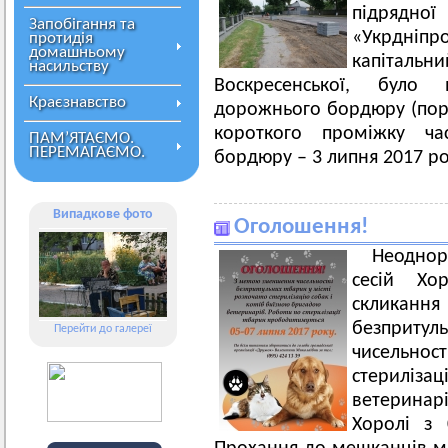
підря
Запобігання та
«Укрдні
протидія
домашньому
капітальн
насильству
Воскресенської, було
Краєзнавство
дорожнього бордюру (поре
короткого проміжку ча
ПАМ’ЯТАЄМО.
ПЕРЕМАГАЄМО.
бордюру – 3 липня 2017 ро
Випадкове фото
Оголошення!
Неодно
сесій Хо
скликан
безпритул
Перейти до галереї
чисельн
стерилізац
ветеринар
Хоролі з 