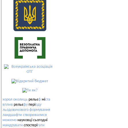
хорол
околиць
рельє
ф
мі
ста
вплив
рельє
фу
пері
оду
льодовикового
формування
ландшафти
створювалися
можемо
науковці сьогодні
мандрувати
спостері
гати