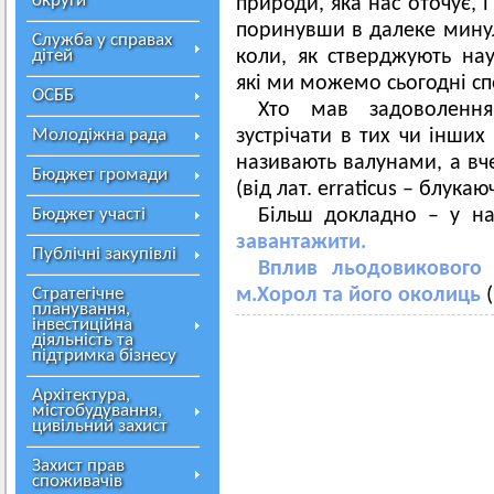
округи
природи, яка нас оточує, 
поринувши в далеке минул
Служба у справах
дітей
коли, як стверджують нау
які ми можемо сьогодні сп
ОСББ
Хто мав задоволенн
Молодіжна рада
зустрічати в тих чи інших
називають валунами, а вче
Бюджет громади
(від лат. erraticus – блукаю
Бюджет участі
Більш докладно – у на
завантажити.
Публічні закупівлі
Вплив льодовикового
Стратегічне
м.Хорол та його околиць
(
планування,
інвестиційна
діяльність та
підтримка бізнесу
Архітектура,
містобудування,
цивільний захист
Захист прав
споживачів