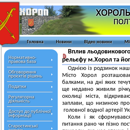
Головна
Новини
Відео новини
Мі
Вплив льодовикового
Нормативно-
рельєфу м.Хорол та йо
правова база
Однією із родзинок нашо
Обговорення
Місто Хорол розташова
проєктів рішень
балками, на дні яких течу
Податки
ще недавно живили річку
околиці міста, відкрива
Регуляторна
діяльність
заплави, що низиною прос
головної водної артерії Ук
Доступ до публічної
інформації
Коли і як сформувавс
питання рано чи пізно пос
Старостинські