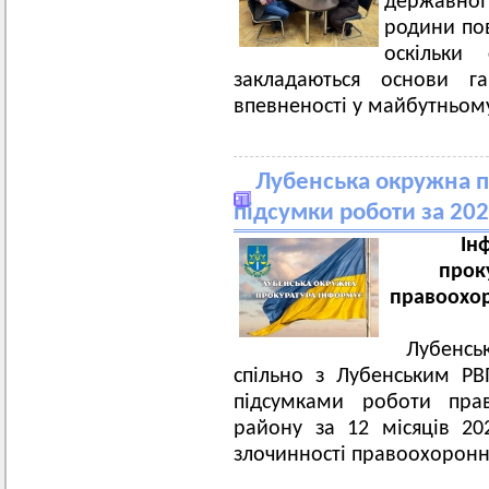
державної
родини пов
оскільки
закладаються основи га
впевненості у майбутньом
Лубенська окружна п
підсумки роботи за 202
Ін
прок
правоохор
Лубенс
спільно з Лубенським РВ
підсумками роботи прав
району за 12 місяців 20
злочинності правоохорон