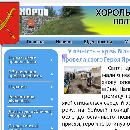
Головна
Новини
Відео новини
Мі
У вічність – крізь бі
Нормативно-
провела свого Героя Яр
правова база
Світлі 
Обговорення
мали б нес
проєктів рішень
знову опо
Податки
війни. Нап
громаду пр
Регуляторна
діяльність
якої стискається серце й 
року, на бойовій позиці
Доступ до публічної
інформації
обл., до останнього под
присязі, героїчно загинув 
Старостинські