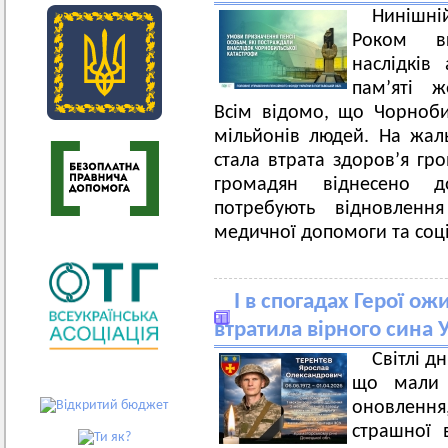
Нинішн
Роком вш
наслідків
пам’яті ж
Всім відомо, що Чорноби
мільйонів людей. На жаль
стала втрата здоров’я гр
громадян віднесено д
потребують відновлення
медичної допомоги та соці
І в спогадах Герої о
втратила вірного сина 
Світлі д
що мали 
оновлення
страшної 