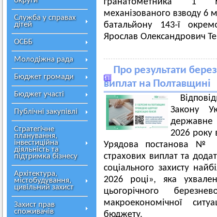
округи
гранатометника 1 м
механізованого взводу 6 м
Служба у справах
дітей
батальйону 143-ї окрем
Ярослав Олександрович Те
ОСББ
Молодіжна рада
Про результати берез
Бюджет громади
виплат на Полтавщині
Бюджет участі
Відпові
Закону Ук
Публічні закупівлі
державне 
Стратегічне
2026 року 
планування,
інвестиційна
Урядова постанова № 2
діяльність та
страхових виплат та дода
підтримка бізнесу
соціального захисту найб
Архітектура,
2026 році», яка ухвале
містобудування,
цивільний захист
цьогорічного березне
макроекономічної ситу
Захист прав
споживачів
бюджету.