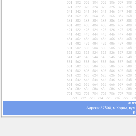
301
302
303
304
305
306
307
308
321
322
323
324
325
326
327
328
341
342
343
344
345
346
347
348
361
362
363
364
365
366
367
368
381
382
383
384
385
386
387
388
401
402
403
404
405
406
407
408
421
422
423
424
425
426
427
428
441
442
443
444
445
446
447
448
461
462
463
464
465
466
467
468
481
482
483
484
485
486
487
488
501
502
503
504
505
506
507
508
521
522
523
524
525
526
527
528
541
542
543
544
545
546
547
548
561
562
563
564
565
566
567
568
581
582
583
584
585
586
587
588
601
602
603
604
605
606
607
608
621
622
623
624
625
626
627
628
641
642
643
644
645
646
647
648
661
662
663
664
665
666
667
668
681
682
683
684
685
686
687
688
701
702
703
704
705
706
707
708
721
722
723
724
725
726
727
72
ХОР
Адреса: 37800, м.Хорол, вул.С
E