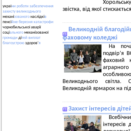
Хорольськ
украї
ни
роботи
забезпечення
звістка, від якої стискаєть
захисту
великоднього
механі
зованого
наслідкі
в
пенсі
йне
березня
катастрофи
чорнобильської аварії
Великодній благодій
соці
ального
механізованої
фаховому коледжі
громади
ді
тей
виплат
благоустрою
здоров’
я
На поч
подвір’я 
фаховий 
аграрно
особливо
Великоднього світла. 
Великодній ярмарок на пі
Захист інтересів діте
Всебічн
інтересів 