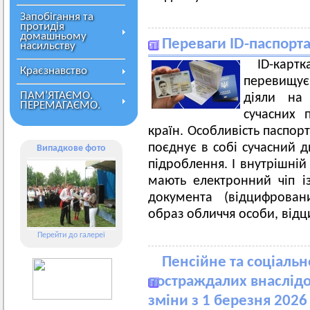
Запобігання та
протидія
домашньому
Переваги ID-паспорта
насильству
ID-карт
Краєзнавство
перевищує 
ПАМ’ЯТАЄМО.
діяли на
ПЕРЕМАГАЄМО.
сучасних 
країн. Особливість паспор
поєднує в собі сучасний д
Випадкове фото
підроблення. І внутрішній
мають електронний чіп 
документа (відцифрован
образ обличчя особи, відц
Перейти до галереї
Пенсійне та соціаль
постраждалих внаслідо
зміни з 1 березня 2026