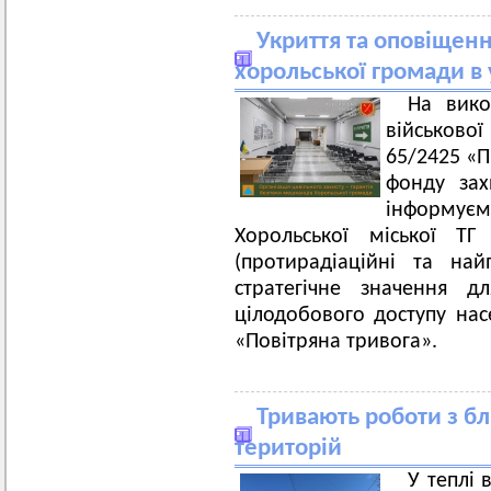
Укриття та оповіщенн
хорольської громади в
На вико
військової
65/2425 «П
фонду зах
інформуємо
Хорольської міської ТГ
(протирадіаційні та на
стратегічне значення д
цілодобового доступу нас
«Повітряна тривога».
Тривають роботи з б
територій
У теплі 