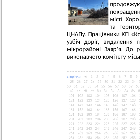
продовжу
покращенн
місті Хор
та терито
ЦНАПу. Працівники КП «К
узбіч доріг, видалення п
мікрорайоні Заяр’я. До 
виконавчого комітету місь
сторiнка:
◄
1
2
3
4
5
6
7
8
9
25
26
27
28
29
30
31
32
33
34
50
51
52
53
54
55
56
57
58
59
60
76
77
78
79
80
81
82
83
84
85
8
101
102
103
104
105
106
107
108
121
122
123
124
125
126
127
128
141
142
143
144
145
146
147
148
161
162
163
164
165
166
167
168
181
182
183
184
185
186
187
188
201
202
203
204
205
206
207
208
221
222
223
224
225
226
227
228
241
242
243
244
245
246
247
248
261
262
263
264
265
266
267
268
281
282
283
284
285
286
287
288