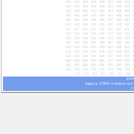
402
403
404
405
406
407
408
409
422
423
424
425
426
427
428
429
442
443
444
445
446
447
448
449
462
463
464
465
466
467
468
469
482
483
484
485
486
487
488
489
502
503
504
505
506
507
508
509
522
523
524
525
526
527
528
529
5
542
543
544
545
546
547
548
549
562
563
564
565
566
567
568
569
582
583
584
585
586
587
588
589
602
603
604
605
606
607
608
609
622
623
624
625
626
627
628
629
642
643
644
645
646
647
648
649
662
663
664
665
666
667
668
669
682
683
684
685
686
687
688
689
702
703
704
705
706
707
708
709
722
723
724
725
726
727
728
ХОР
Адреса: 37800, м.Хорол, вул.С
E