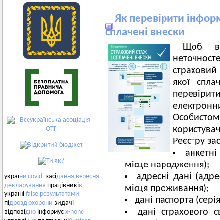
Як перевірити інформ
сплачені внески
Щоб ви
неточност
страховий 
якої спла
перевіри
електронн
Особисто
користувач
Реєстру за
анкетні
місце народження);
адресні дані (адре
украї
ни
covid-
засі
дання
вересня
декларування
працівникі
в
місця проживання);
україні
false
результатами
дані паспорта (сері
пі
дрозд
охорони
видачі
дані страхового с
відпові
дно
інформує
x-none