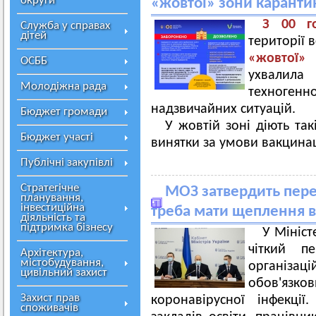
округи
«жовтої» зони каранти
З 00 г
Служба у справах
дітей
території 
«жовтої» 
ОСББ
ухвалил
Молодіжна рада
техноге
надзвичайних ситуацій.
Бюджет громади
У жовтій зоні діють так
Бюджет участі
винятки за умови вакцинаці
Публічні закупівлі
Стратегічне
МОЗ затвердить пере
планування,
інвестиційна
треба мати щеплення в
діяльність та
підтримка бізнесу
У Мініст
чіткий п
Архітектура,
містобудування,
організац
цивільний захист
обов'язко
Захист прав
коронавірусної інфекці
споживачів