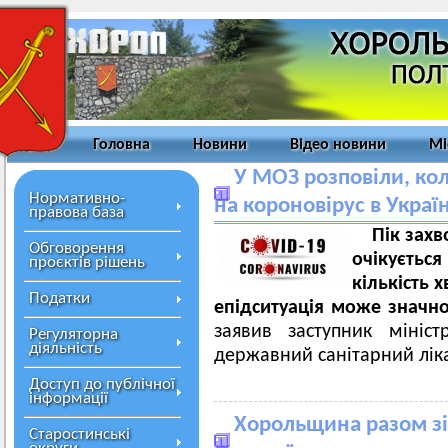
Головна
Новини
Відео новини
Мі
У МОЗ розповіли, кол
Нормативно-
на короновірус в Украї
правова база
Пік захв
Обговорення
очікується
проєктів рішень
кількість 
Податки
епідситуація може значн
заявив заступник мініс
Регуляторна
діяльність
державний санітарний ліка
Доступ до публічної
інформації
Хорольщина разом зі
Старостинські