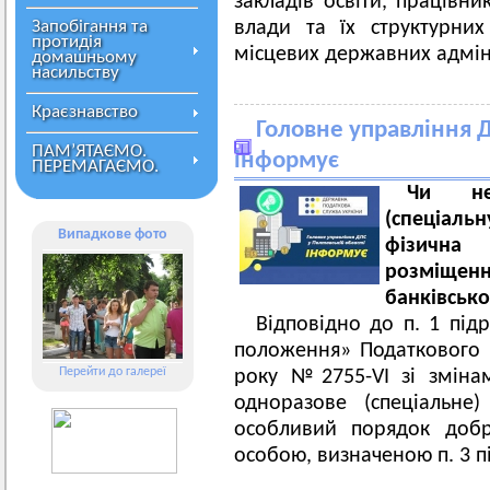
закладів освіти, працівни
Запобігання та
влади та їх структурних
протидія
місцевих державних адмін
домашньому
насильству
Краєзнавство
Головне управління Д
ПАМ’ЯТАЄМО.
інформує
ПЕРЕМАГАЄМО.
Чи не
(спеціаль
Випадкове фото
фізична
розміщен
банківськ
Відповідно до п. 1 підр
положення» Податкового к
Перейти до галереї
року №2755-VI зі зміна
одноразове (спеціальне
особливий порядок добр
особою, визначеною п. 3 п