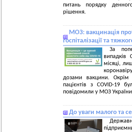
питань порядку денного
рішення.
МОЗ: вакцинація про
госпіталізації та тяжко
За поп
випадків 
місяці, ли
коронавір
дозами вакцини. Окрім 
пацієнтів з COVID-19 б
повідомили у МОЗ України
До уваги малого та с
Державн
підприємни