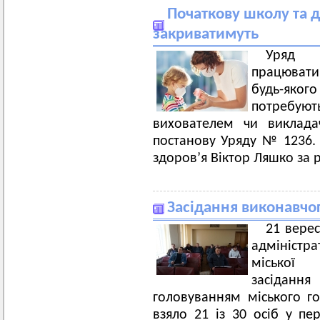
Початкову школу та д
закриватимуть
Уряд в
працювати
будь-яког
потребую
вихователем чи виклада
постанову Уряду № 1236.
здоров’я Віктор Ляшко за 
Засідання виконавчог
21 верес
адміністр
міської 
засідання
головуванням міського го
взяло 21 із 30 осіб у пе