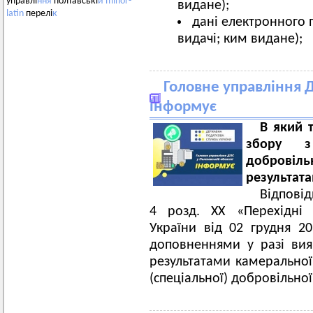
управлі
ння
полтавські
й
minor-
видане);
latin
перелі
к
дані електронного 
видачі; ким видане);
Головне управління Д
інформує
В який 
збору з 
добровіль
результат
Відповід
4 розд. ХХ «Перехідні 
України від 02 грудня 2
доповненнями у разі ви
результатами камеральної
(спеціальної) добровільної