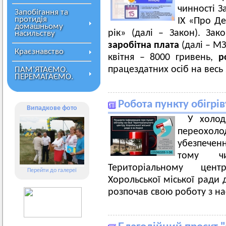
чинності З
Запобігання та
протидія
ІХ «Про Д
домашньому
рік» (далі – Закон). З
насильству
заробітна плата
(далі – МЗ
Краєзнавство
квітня – 8000 гривень,
р
працездатних осіб на весь 
ПАМ’ЯТАЄМО.
ПЕРЕМАГАЄМО.
Робота пункту обігрі
Випадкове фото
У холод
переохоло
убезпеченн
тому ч
Територіальному цент
Перейти до галереї
Хорольської міської ради д
розпочав свою роботу з на