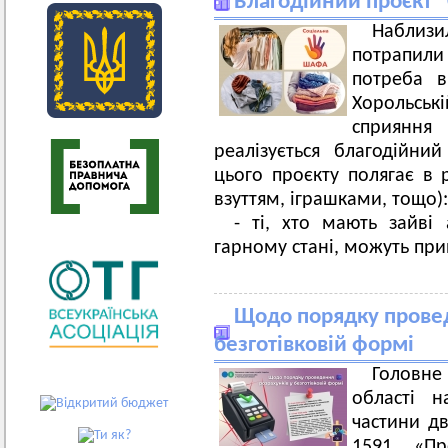
Благодійний проєкт 
Наблизил
потрапили
потреба в
Хорольські
сприянн
реалізується благодійн
цього проєкту полягає в 
взуттям, іграшками, тощо):
- ті, хто мають зайві
гарному стані, можуть при
Щодо порядку провед
безготівковій формі
Головн
області 
частини дв
1591 «Пр