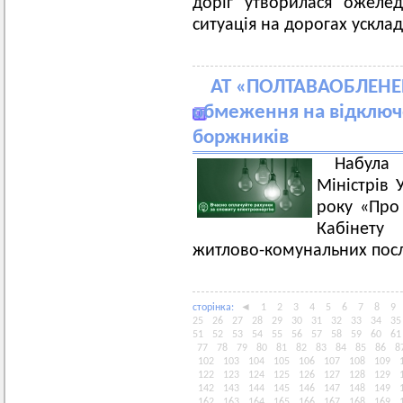
доріг утворилася ожеле
ситуація на дорогах усклад
АТ «ПОЛТАВАОБЛЕНЕР
обмеження на відключ
боржників
Набула
Міністрів 
року «Про
Кабінету
житлово-комунальних пос
сторiнка:
◄
1
2
3
4
5
6
7
8
9
25
26
27
28
29
30
31
32
33
34
35
51
52
53
54
55
56
57
58
59
60
61
77
78
79
80
81
82
83
84
85
86
8
102
103
104
105
106
107
108
109
122
123
124
125
126
127
128
129
142
143
144
145
146
147
148
149
162
163
164
165
166
167
168
169