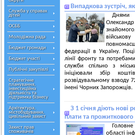
округи
Випадкова зустріч, я
Служба у справах
Днями 
дітей
Олексан
ОСББ
знайомог
військову
Молодіжна рада
повномас
Бюджет громади
федерації в Україну. Поц
лінії фронту та потребам
Бюджет участі
служби спільно з місь
Публічні закупівлі
ініціювали збір кошт
розвідувальному взводу 7
Стратегічне
планування,
імені Чорних Запорожців.
інвестиційна
діяльність та
підтримка бізнесу
З 1 січня діють нові 
Архітектура,
містобудування,
плати та прожиткового
цивільний захист
Головн
Захист прав
споживачів
області ін