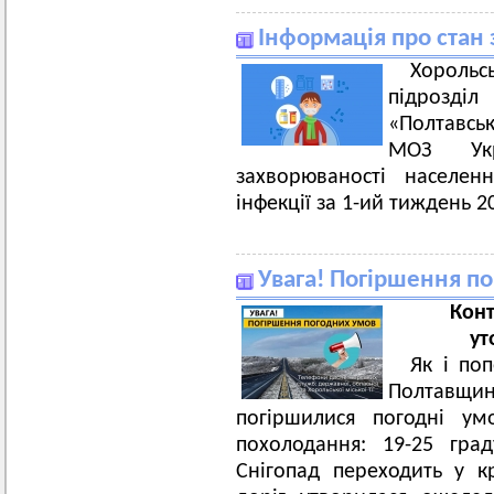
Інформація про стан 
Хорольс
підрозді
«Полтавсь
МОЗ Ук
захворюваності населенн
інфекції за 1-ий тиждень 2
Увага! Погіршення п
Конт
ут
Як і по
Полтавщин
погіршилися погодні ум
похолодання: 19-25 град
Снігопад переходить у 