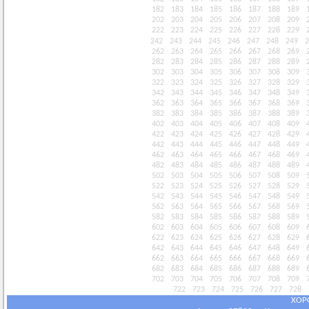
182
183
184
185
186
187
188
189
202
203
204
205
206
207
208
209
222
223
224
225
226
227
228
229
242
243
244
245
246
247
248
249
2
262
263
264
265
266
267
268
269
282
283
284
285
286
287
288
289
302
303
304
305
306
307
308
309
322
323
324
325
326
327
328
329
342
343
344
345
346
347
348
349
362
363
364
365
366
367
368
369
382
383
384
385
386
387
388
389
402
403
404
405
406
407
408
409
422
423
424
425
426
427
428
429
442
443
444
445
446
447
448
449
462
463
464
465
466
467
468
469
482
483
484
485
486
487
488
489
502
503
504
505
506
507
508
509
522
523
524
525
526
527
528
529
542
543
544
545
546
547
548
549
562
563
564
565
566
567
568
569
582
583
584
585
586
587
588
589
602
603
604
605
606
607
608
609
622
623
624
625
626
627
628
629
642
643
644
645
646
647
648
649
662
663
664
665
666
667
668
669
682
683
684
685
686
687
688
689
702
703
704
705
706
707
708
709
722
723
724
725
726
727
728
ХОР