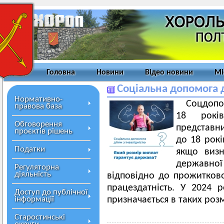
Головна
Новини
Відео новини
Мі
Соціальна допомога д
Нормативно-
Соцдопом
правова база
18 років
Обговорення
представни
проєктів рішень
до 18 рокі
Податки
якщо визн
державної 
Регуляторна
діяльність
відповідно до прожитково
працездатність. У 2024 
Доступ до публічної
інформації
призначається в таких розм
Старостинські