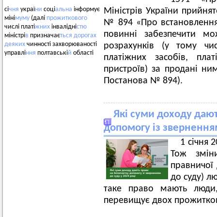
сі
чня
украї
ни
соці
альна
інформує
Міністрів України прийнят
міні
муму
(далі
прожиткового
№ 894 «Про встановлення 
числі платі
жних
інвалідні
стю
повинні забезпечити мож
міністрі
в
призначає
ться
дорогах
деяких
чинності захворюваності
розрахунків (у тому чи
управлі
ння
полтавські
й
області
платіжних засобів, пла
пристроїв) за продані ним
Постанова № 894).
Які суми доходу даю
допомогу із зверненням
1 січня 
Тож змін
правничої
до суду) л
таке право мають люди,
перевищує двох прожитков