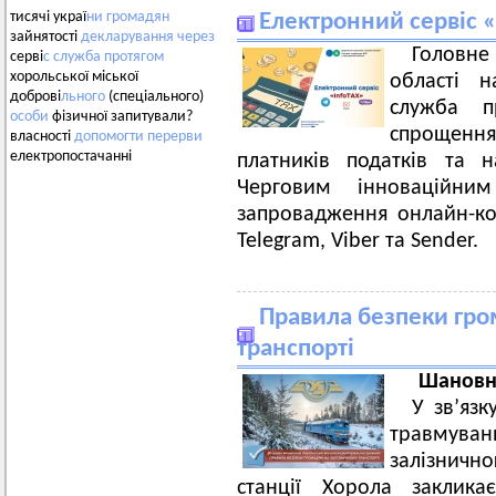
тисячі украї
ни
громадян
Електронний сервіс 
зайнятості
декларування
через
Головн
серві
с
служба
протягом
хорольської міської
області 
доброві
льного
(спеціального)
служба п
особи
фізичної запитували?
спрощен
власності
допомогти
перерви
електропостачанні
платників податків та н
Черговим інноваційн
запровадження онлайн-ко
Telegram, Viber та Sender.
Правила безпеки гро
транспорті
Шановні
У зв’язк
травмуванн
залізнично
станції Хорола заклика