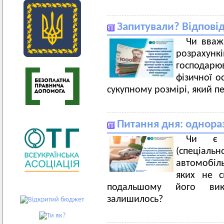
Запитували? Відпові
Чи вваж
розраху
господар
фізичної о
сукупному розмірі, який п
Питання дня: однора
Чи є о
(спеціаль
автомобіл
яких не с
подальшому його вик
залишилось?