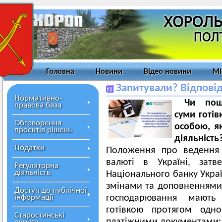
Головна
Новини
Відео новини
Мі
Запитували? Відпові
Нормативно-
Чи пош
правова база
суми готів
Обговорення
особою, я
проєктів рішень
діяльніс
Податки
Положення про ведення 
валюті в Україні, затв
Регуляторна
діяльність
Національного банку Украї
змінами та доповненнями 
Доступ до публічної
інформації
господарювання мають
готівкою протягом одн
Старостинські