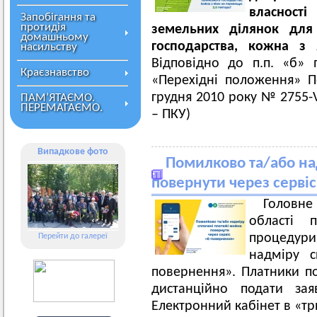
власност
Запобігання та
протидія
земельних ділянок для 
домашньому
господарства, кожна з 
насильству
Відповідно до п.п. «б» 
Краєзнавство
«Перехідні положення» П
грудня 2010 року № 2755-V
ПАМ’ЯТАЄМО.
ПЕРЕМАГАЄМО.
– ПКУ)
Випадкове фото
Помилково та/або на
повернути через серві
Головн
області 
процедур
Перейти до галереї
надміру с
повернення». Платники по
дистанційно подати за
Електронний кабінет в «три