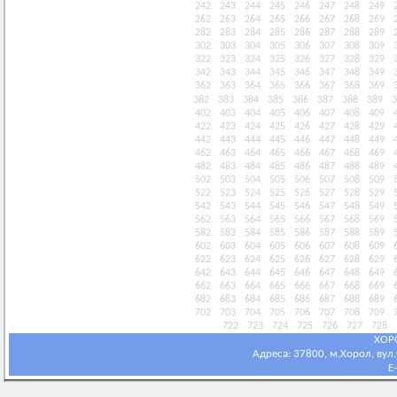
242
243
244
245
246
247
248
249
262
263
264
265
266
267
268
269
282
283
284
285
286
287
288
289
302
303
304
305
306
307
308
309
322
323
324
325
326
327
328
329
342
343
344
345
346
347
348
349
362
363
364
365
366
367
368
369
382
383
384
385
386
387
388
389
3
402
403
404
405
406
407
408
409
422
423
424
425
426
427
428
429
442
443
444
445
446
447
448
449
462
463
464
465
466
467
468
469
482
483
484
485
486
487
488
489
502
503
504
505
506
507
508
509
522
523
524
525
526
527
528
529
542
543
544
545
546
547
548
549
562
563
564
565
566
567
568
569
582
583
584
585
586
587
588
589
602
603
604
605
606
607
608
609
622
623
624
625
626
627
628
629
642
643
644
645
646
647
648
649
662
663
664
665
666
667
668
669
682
683
684
685
686
687
688
689
702
703
704
705
706
707
708
709
722
723
724
725
726
727
728
ХОР
Адреса: 37800, м.Хорол, вул.С
E