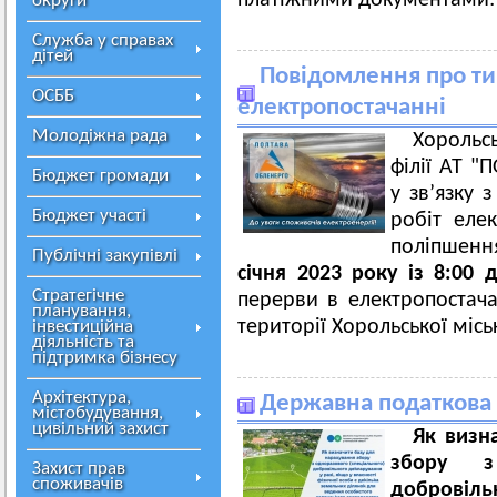
платіжними документами:
округи
Служба у справах
дітей
Повідомлення про ти
ОСББ
електропостачанні
Молодіжна рада
Хорольс
філії АТ 
Бюджет громади
у зв’язку
Бюджет участі
робіт еле
поліпшен
Публічні закупівлі
січня
202
3
року із 8:00 
Стратегічне
перерви в електропостача
планування,
території Хорольської місь
інвестиційна
діяльність та
підтримка бізнесу
Архітектура,
Державна податкова 
містобудування,
цивільний захист
Як визн
збору з 
Захист прав
споживачів
добровіль