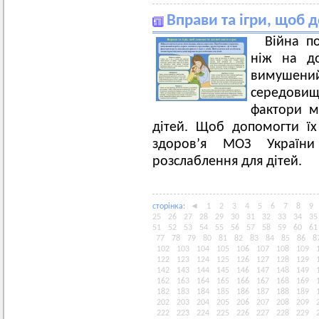
Вправи та ігри, щоб 
Війна по
ніж на до
вимушен
середовищ
фактори м
дітей. Щоб допомогти їх
здоров’я МОЗ Україн
розслаблення для дітей.
сторiнка:
◄
1
2
3
4
5
6
7
8
9
25
26
27
28
29
30
31
32
33
34
35
51
52
53
54
55
56
57
58
59
60
61
77
78
79
80
81
82
83
84
85
86
8
102
103
104
105
106
107
108
109
122
123
124
125
126
127
128
129
142
143
144
145
146
147
148
149
162
163
164
165
166
167
168
169
182
183
184
185
186
187
188
189
202
203
204
205
206
207
208
209
222
223
224
225
226
227
228
229