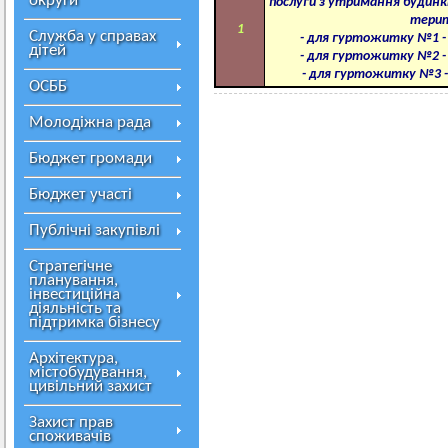
округи
послуги з утримання будинкі
терит
1
Служба у справах
- для гуртожитку №1 - 4
дітей
- для гуртожитку №2 - 5
- для гуртожитку №3 - 4
ОСББ
Молодіжна рада
Бюджет громади
Бюджет участі
Публічні закупівлі
Стратегічне
планування,
інвестиційна
діяльність та
підтримка бізнесу
Архітектура,
містобудування,
цивільний захист
Захист прав
споживачів