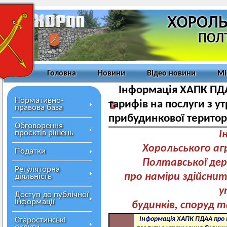
Головна
Новини
Відео новини
Мі
Інформація ХАПК ПДА
Нормативно-
тарифів на послуги з у
правова база
прибудинкової територ
Обговорення
проєктів рішень
І
Хорольського а
Податки
Полтавської дер
Регуляторна
про наміри здійснит
діяльність
у
Доступ до публічної
інформації
будинків, споруд 
Інформація ХАПК ПДАА про 
Старостинські