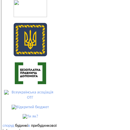
споруд
будинкі
в
прибудинкової