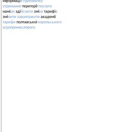
інформаці
я
гуртожитку
утримання
території
послуги
намі
ри
зді
йснити
змі
ну
тарифі
в
змі
нити
завантажити
академії
тарифи
полтавської
хорольського
агропромислового