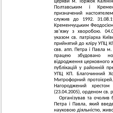
церкви м. Торжок Калінінс
Полтавським і Креме
призначений настоятеле
служив до 1992. 31.08.
Кременчуцьким Феодосієм
зв’язку з хворобою. 04.
указом св. патріарха Київ
прийнятий до кліру УПЦ К
свв. апп. Петра і Павла м
працею збудовано но
відродження церковного ж
публікацій у районній пре
УПЦ КП. Благочинний Хо
Митрофорний протоієрей. 
Нагороджений хрестом
(23.04.2005), орденом св. 
Організував та очолив 
Петра і Павла, який введ
науковою діяльністю, жив