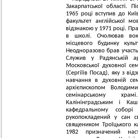
Закарпатської області. П
1965 році вступив до Киї
факультет англійської мо
відзнакою у 1971 році. Пр
в школі. Очолював вока
місцевого будинку куль
Неодноразово брав участь 
Служив у Радянській 
Московської духовної семі
(Сергіїів Посад), яку з ві
навчання в духовній се
архієпископом Володим
семінарському храмі
Калінінградським і Ка
кафедральному соборі
рукопокладений у сан с
священиком Троїцького к
1982 призначений наст