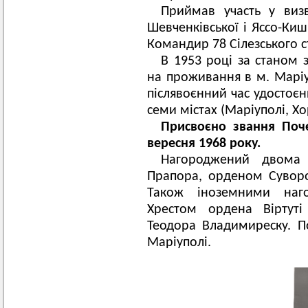
Приймав участь у визв
Шевченківської і Яссо-Киш
Командир 78 Сілезського с
В 1953 році за станом з
на проживання в м. Маріу
післявоєнний час удостоє
семи містах (Маріуполі, Хор
Присвоєно звання Поч
вересня 1968 року.
Нагороджений двома
Прапора, орденом Суворо
Також іноземними наг
Хрестом ордена Віртуті
Теодора Владимиреску. П
Маріуполі.