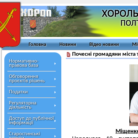
Головна
Новини
Відео новини
Мі
Почесні громадяни міста 
Нормативно-
правова база
Обговорення
проєктів рішень
Податки
Регуляторна
діяльність
Доступ до публічної
інформації
Міщенко
Старостинські