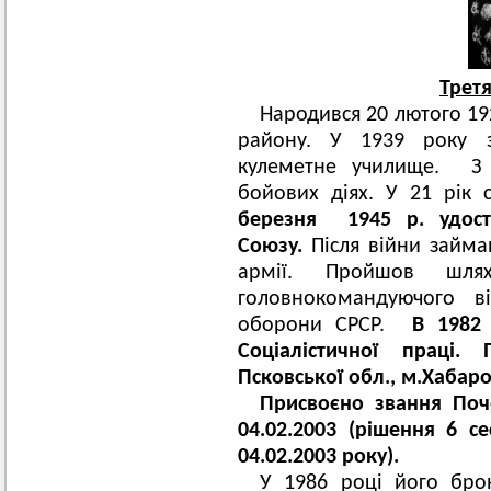
Третя
Народився 20 лютого 192
району. У 1939 року за
кулеметне училище. З 
бойових діях. У 21 рік
березня 1945 р. удост
Союзу.
Після війни займа
армії. Пройшов шл
головнокомандуючого в
оборони СРСР.
В 1982 
Соціалістичної праці.
Псковської обл., м.Хабаро
Присвоєно звання Поч
04.02.2003 (рішення 6 се
04.02.2003 року).
У 1986 році його бро