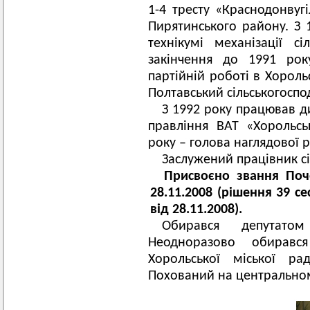
1-4 тресту «Краснодонвугі
Пирятинського району. З 
технікумі механізації сі
закінчення до 1991 рок
партійній роботі в Хороль
Полтавський сільськогоспод
З 1992 року працював д
правління ВАТ «Хорольсь
року – голова наглядової 
Заслужений працівник сі
Присвоєно звання Поч
28.11.2008 (рішення 39 с
від 28.11.2008).
Обирався депутатом
Неодноразово обиравс
Хорольської міської р
Похований на центральном