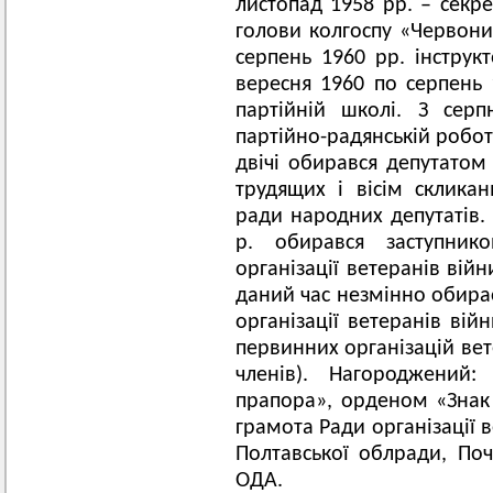
листопад 1958 рр. – секре
голови колгоспу «Червоний
серпень 1960 рр. інструк
вересня 1960 по серпень 
партійній школі. З сер
партійно-радянській робот
двічі обирався депутатом 
трудящих і вісім склика
ради народних депутатів. 
р. обирався заступник
організації ветеранів війн
даний час незмінно обира
організації ветеранів вій
первинних організацій вет
членів). Нагороджений
прапора», орденом «Знак
грамота Ради організації 
Полтавської облради, Поч
ОДА.