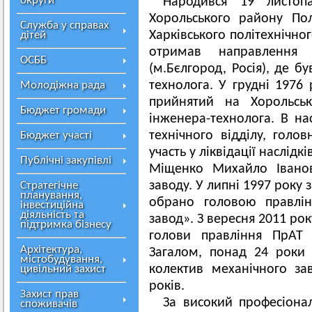
округи
Народився 19 листоп
Хорольського району Полт
Служба у справах
Харківського політехнічног
дітей
отримав направлення
ОСББ
(м.Бєлгород, Росія), де б
технолога. У грудні 1976
Молодіжна рада
прийнятий на Хорольсь
Бюджет громади
інженера-технолога. В н
технічного відділу, гол
Бюджет участі
участь у ліквідації наслідк
Публічні закупівлі
Міщенко Михайло Івано
заводу. У липні 1997 року
Стратегічне
планування,
обрано головою правлін
інвестиційна
діяльність та
завод». З вересня 2011 рок
підтримка бізнесу
голови правління ПрАТ 
Архітектура,
Загалом, понад 24 роки
містобудування,
колектив механічного за
цивільний захист
років.
Захист прав
За високий професіона
споживачів