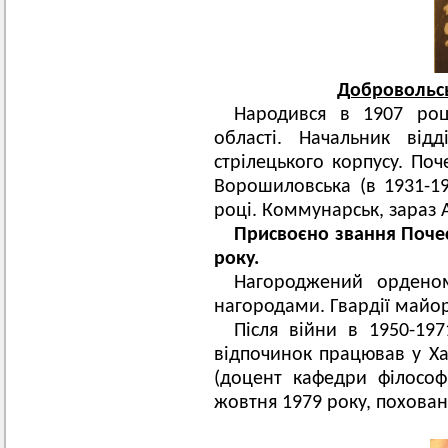
Добровольсь
Народився в 1907 роц
області. Начальник відд
стрілецького корпусу. По
Ворошиловська (в 1931-1
році. Коммунарськ, зараз А
Присвоєно звання Поче
року.
Нагороджений ордено
нагородами. Гвардії майор
Після війни в 1950-19
відпочинок працював у Хар
(доцент кафедри філософ
жовтня 1979 року, поховани