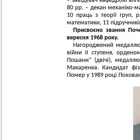
– завідувач кафедрою алге
80 рр. – декан механіко-м
10 праць з теорії груп, 
математики, 11 підручників
Присвоєно звання Поч
вересня 1968 року.
Нагороджений медаллю 
війни ІІ ступеня, ордено
Пошани" (двічі), медалл
Макаренка. Кандидат фіз
Помер у 1989 році Похован