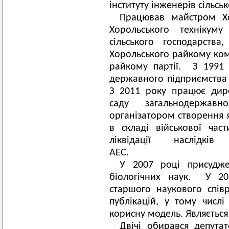
інституту інженерів сільс
Працював майстром Хо
Хорольського технікуму
сільського господарств
Хорольського райкому ком
райкому партії. З 1991 
державного підприємства
З 2011 року працює дир
саду загальнодержавн
організатором створення я
в складі військової ча
ліквідації наслідкі
АЕ
У 2007 році присудж
біологічних наук. У 20
старшого наукового спів
публікацій, у тому числі
корисну модель. Являється
Двічі обирався депута