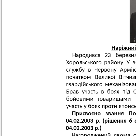
Наріжни
Народився 23 березн
Хорольського району. У в
службу в Червону Армію
початком Великої Вітчиз
гвардійського механізова
Брав участь в боях під 
бойовими товаришами 
участь у боях проти японсь
Присвоєно звання По
04.02.2003 р. (рішення 6 
04.02.2003 р.)
Нагороджений двома о