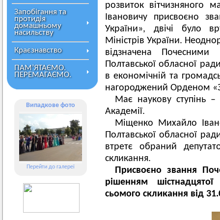
розвиток вітчизняного 
Запобігання та
Івановичу присвоєно зв
протидія
домашньому
України», двічі було в
насильству
Міністрів України. Неодно
Краєзнавство
відзначена Почесними
Полтавської обласної ради
ПАМ’ЯТАЄМО.
ПЕРЕМАГАЄМО.
в економічній та громадсь
нагороджений Орденом «За 
Має наукову ступінь – 
Випадкове фото
Академії.
Міщенко Михайло Іван
Полтавської обласної ради
втретє обраний депутат
скликання.
Перейти до галереї
Присвоєно звання Поч
рішенням шістнадцятої 
сьомого скликання від 31