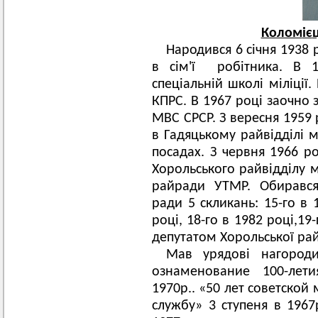
Колом
іє
Народився 6 січня 1938 
в сім'ї робітника. В 1
спеціальній школі міліції
КПРС. В 1967 році заочно 
МВС СРСР. З вересня 1959
в Гадяцькому райвідділі м
посадах. З червня 1966 ро
Хорольського райвідділу мі
райради УТМР. Обирався
ради 5 скликань: 15-го в 1
році, 18-го в 1982 році,19
депутатом Хорольської ра
Мав урядові нагород
ознаменование 100-лет
1970р.. «50 лет советской
службу» 3 ступеня в 1967р