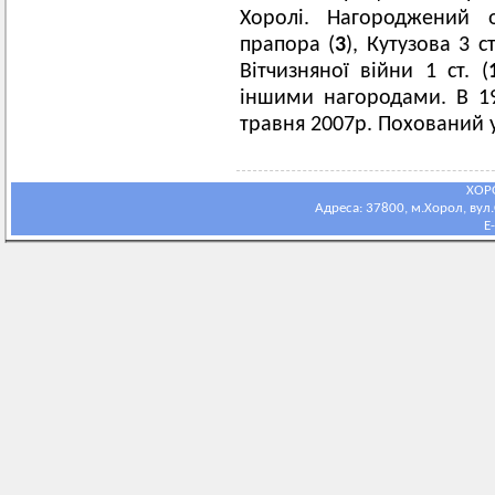
Хоролі. Нагороджений 
прапора (
3
), Кутузова 3 с
Вітчизняної війни 1 ст. (
іншими нагородами. В 19
травня 2007р. Похований у
ХОР
Адреса: 37800, м.Хорол, вул.С
E