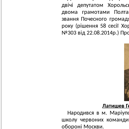
двічі депутатом Хороль
двома грамотами Полтав
звання Почесного громад
року (рішення 58 сесії Хо
№303 від 22.08.2014р.) Пр
Латишев Г
Народився в м. Маріуп
школу червоних командир
обороні Москви.