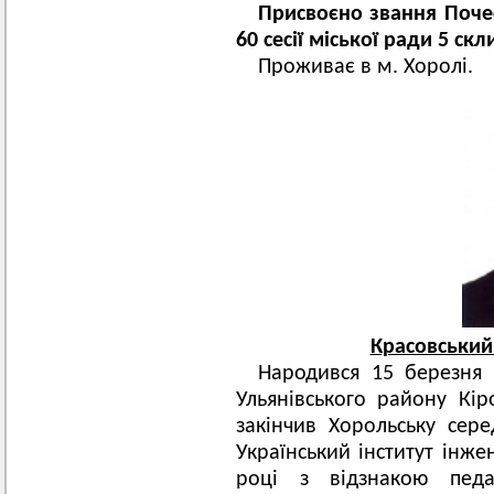
Присвоєно звання Поче
60 сесії міської ради 5 ск
Проживає в м. Хоролі.
Красовський
Народився 15 березн
Ульянівського району Кір
закінчив Хорольську с
Український інститут інже
році з відзнакою педаг