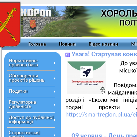
Головна
Новини
Відео новини
Мі
Увага! Стартував конк
Нормативно-
До ув
правова база
місько
Обговорення
проєктів рішень
Повідом
Податки
майданчику
розділі «Екологічні ініц
Регуляторна
діяльність
подані проєкти д
https://smartregion.pl.ua/e
Доступ до публічної
інформації
Старостинські
09 червня – День прац