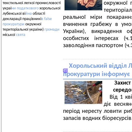
окружної 
текстильної легкої промисловості
украї
ни
податкового
хорольської
територі
лубенської ві
йна
області
реальної міри покаранн
декларації працівникі
в
false
вчинення грабежу в умов
прокуратури
окружної
територіальної україни)
громади
України), викрадення о
міської
свята
особистих інтересах (ч
заволодіння паспортом (ч.3
Хорольський відділ 
прокуратури інформує
Захист
середо
Від 1 к
діє весня
період нересту ловити р
запасів водних біоресурсів