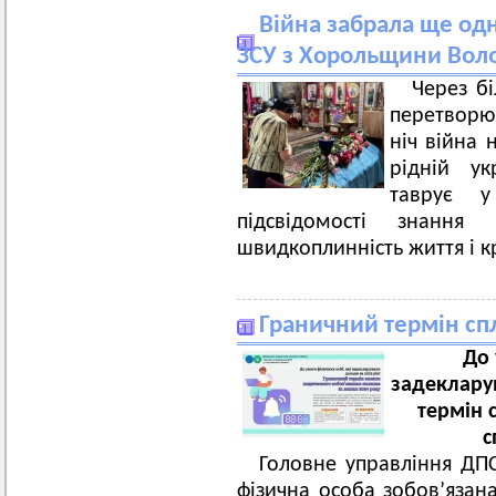
Війна забрала ще одн
ЗСУ з Хорольщини Вол
Через б
перетворюю
ніч війна 
рідній ук
таврує у
підсвідомості знання 
швидкоплинність життя і к
Граничний термін сп
До 
задеклару
термін 
с
Головне управління ДПС
фізична особа зобов’язан