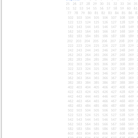
25
26
27
28
29
30
31
32
33
34
35
51
52
53
54
55
56
57
58
59
60
61
77
78
79
80
81
82
83
84
85
86
8
102
103
104
105
106
107
108
109
122
123
124
125
126
127
128
129
142
143
144
145
146
147
148
149
162
163
164
165
166
167
168
169
182
183
184
185
186
187
188
189
202
203
204
205
206
207
208
209
2
222
223
224
225
226
227
228
229
242
243
244
245
246
247
248
249
262
263
264
265
266
267
268
269
282
283
284
285
286
287
288
289
302
303
304
305
306
307
308
309
322
323
324
325
326
327
328
329
342
343
344
345
346
347
348
349
362
363
364
365
366
367
368
369
382
383
384
385
386
387
388
389
402
403
404
405
406
407
408
409
422
423
424
425
426
427
428
429
442
443
444
445
446
447
448
449
462
463
464
465
466
467
468
469
482
483
484
485
486
487
488
489
502
503
504
505
506
507
508
509
522
523
524
525
526
527
528
529
542
543
544
545
546
547
548
549
562
563
564
565
566
567
568
569
582
583
584
585
586
587
588
589
602
603
604
605
606
607
608
609