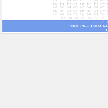
622
623
624
625
626
627
628
629
642
643
644
645
646
647
648
649
662
663
664
665
666
667
668
669
682
683
684
685
686
687
688
689
702
703
704
705
706
707
708
709
722
723
724
725
726
727
728
ХОР
Адреса: 37800, м.Хорол, вул.С
E