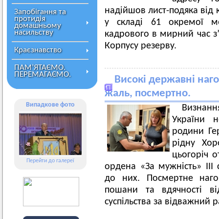
надійшов лист-подяка від 
Запобігання та
протидія
у складі 61 окремої ме
домашньому
насильству
кадрового в мирний час з’
Корпусу резерву.
Краєзнавство
ПАМ’ЯТАЄМО.
ПЕРЕМАГАЄМО.
Високі державні наго
жаль, посмертно.
Випадкове фото
Визнання
України н
родини Гер
рідну Хор
цьогоріч о
Перейти до галереї
ордена «За мужність» ІІІ 
до них. Посмертне наг
пошани та вдячності ві
суспільства за відважний 