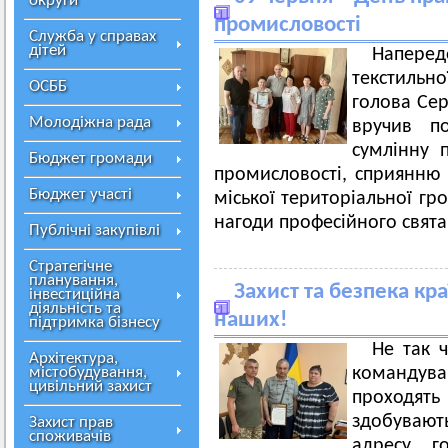
округи
промисловості
Служба у справах
дітей
Напере
текстильно
ОСББ
голова Сер
Молодіжна рада
вручив по
сумлінну п
Бюджет громади
промисловості, сприянню 
Бюджет участі
міської територіальної гр
нагоди професійного свята
Публічні закупівлі
Стратегічне
планування,
Захист та безпека кр
інвестиційна
діяльність та
наших!
підтримка бізнесу
Не так ч
Архітектура,
містобудування,
командув
цивільний захист
проходять
здобувают
Захист прав
споживачів
адресу г