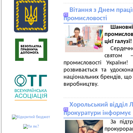
Вітання з Днем праців
промисловості
Шановні
промислов
цієї галузі
Сердеч
святом
промисловості України!
розвивається та удоскона
національних брендів, що
виробництву.
Хорольський відділ 
прокуратури інформує
За підт
прокурорам