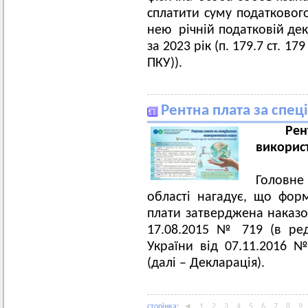
сплатити суму податкового
нею річній податковій дек
за 2023 рік (п. 179.7 ст. 1
ПКУ)).
Рентна плата за спе
Рен
викорис
Головн
області нагадує, що форм
плати затверджена наказом
17.08.2015 № 719 (в реда
України від 07.11.2016 
(далі – Декларація).
сторiнка:
◄
1
2
3
4
5
6
7
8
9