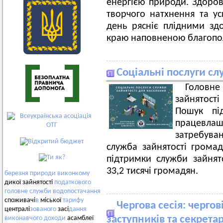
енергією природи. Здоров’
творчого натхнення та ус
день рясніє плідними зд
краю наповненою благопол
Соціальні послуги сл
Головне
зайнятості
Пошук пі
працевл
затребува
служба зайнятості грома
підтримки служби зайня
33,2 тисячі громадян.
березня
природи
виконкому
дикої зайнятості
податкового
головне
служби
водопостачання
споживачі
в
міської
тарифу
Чергова сесія: чергов
централі
зованого
засі
дання
заступників та секрет
виконавчого
доходи
асамблеї