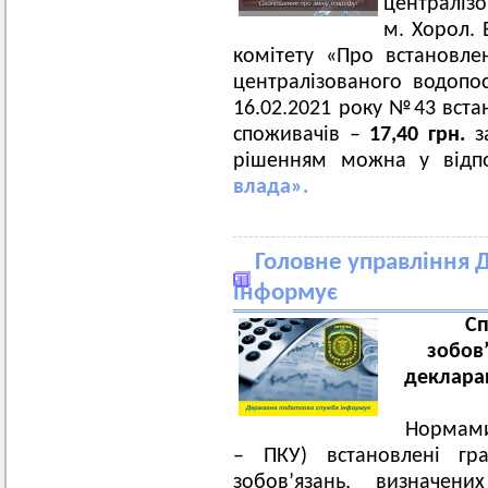
централізо
м. Хорол. 
комітету «Про встановл
централізованого водопо
16.02.2021 року №43 вста
споживачів –
17,40 грн.
за
рішенням можна у відп
влада».
Головне управління Д
інформує
Сп
зобов’
декларац
Нормами
– ПКУ) встановлені гра
зобов’язань, визначен