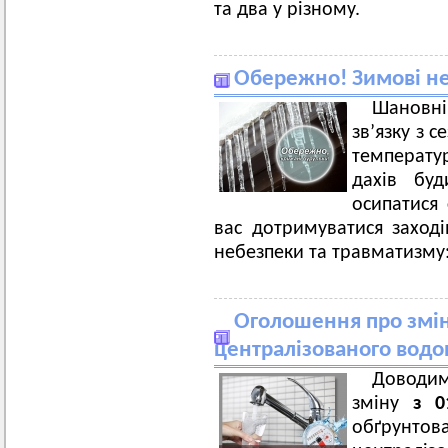
та два у різному.
Обережно! Зимові н
Шановн
зв’язку з 
температу
дахів буд
осипатися 
вас дотримуватися заход
небезпеки та травматизму
Оголошення про змін
централізованого водо
Доводим
зміну
з 0
обґрунт