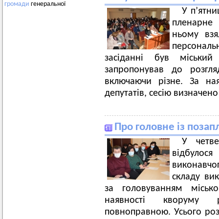
громади
генеральної
У п’ятни
пленарне 
ньому взя
персональ
засіданні був міськи
запропонував до розгля
включаючи різне. За на
депутатів, сесію визначен
Про головне із поза
У четв
відбулося
виконавчог
складу вик
за головуванням міськ
наявності кворуму 
повноправною. Усього роз