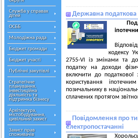
округи
Служба у справах
Державна податкова
дітей
Под
ОСББ
іпотечн
Молодіжна рада
Відповід
Бюджет громади
кодексу У
2755-VI із змінами та д
Бюджет участі
податку на доходи фізи
Публічні закупівлі
включити до податкової 
користування іпотечн
Стратегічне
планування,
позичальнику в національн
інвестиційна
діяльність та
сплачених протягом звітно
підтримка бізнесу
Архітектура,
містобудування,
Повідомлення про ти
цивільний захист
електропостачанні
Захист прав
споживачів
Хорольс