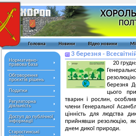
Головна
Новини
Відео новини
Мі
3 березня - Всесвітн
Нормативно-
20 грудн
правова база
Генерал
Обговорення
резолюцію
проєктів рішень
березня Д
Податки
цього при
тварин і рослин, особлив
Регуляторна
діяльність
члени Генеральної Асамбл
цінність для людства ди
Доступ до публічної
інформації
прийнявши резолюцію, як
днем дикої природи.
Старостинські