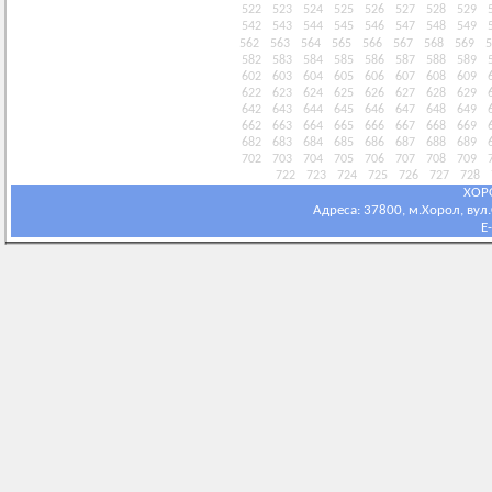
522
523
524
525
526
527
528
529
542
543
544
545
546
547
548
549
562
563
564
565
566
567
568
569
5
582
583
584
585
586
587
588
589
602
603
604
605
606
607
608
609
622
623
624
625
626
627
628
629
642
643
644
645
646
647
648
649
662
663
664
665
666
667
668
669
682
683
684
685
686
687
688
689
702
703
704
705
706
707
708
709
722
723
724
725
726
727
728
ХОР
Адреса: 37800, м.Хорол, вул.С
E