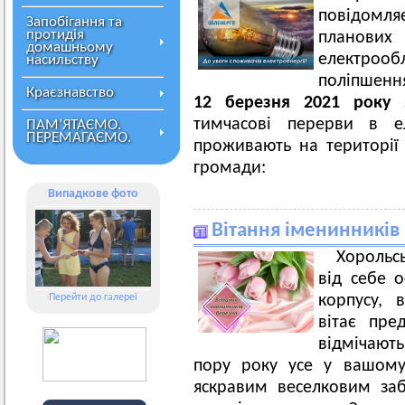
повідомл
Запобігання та
протидія
плано
домашньому
електроо
насильству
поліпшенн
Краєзнавство
12 березня 2021 року
з
тимчасові перерви в ел
ПАМ’ЯТАЄМО.
ПЕРЕМАГАЄМО.
проживають на території 
громади:
Випадкове фото
Вітання іменинників
Хорольс
від себе о
Перейти до галереї
корпусу, 
вітає пре
відмічають
пору року усе у вашому 
яскравим веселковим за