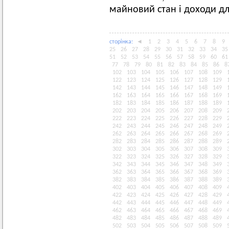
майновий стан і доходи для
сторiнка:
◄
1
2
3
4
5
6
7
8
9
25
26
27
28
29
30
31
32
33
34
35
51
52
53
54
55
56
57
58
59
60
61
77
78
79
80
81
82
83
84
85
86
8
102
103
104
105
106
107
108
109
122
123
124
125
126
127
128
129
142
143
144
145
146
147
148
149
162
163
164
165
166
167
168
169
182
183
184
185
186
187
188
189
202
203
204
205
206
207
208
209
222
223
224
225
226
227
228
229
242
243
244
245
246
247
248
249
262
263
264
265
266
267
268
269
282
283
284
285
286
287
288
289
302
303
304
305
306
307
308
309
322
323
324
325
326
327
328
329
342
343
344
345
346
347
348
349
362
363
364
365
366
367
368
369
382
383
384
385
386
387
388
389
402
403
404
405
406
407
408
409
422
423
424
425
426
427
428
429
442
443
444
445
446
447
448
449
462
463
464
465
466
467
468
469
482
483
484
485
486
487
488
489
502
503
504
505
506
507
508
509