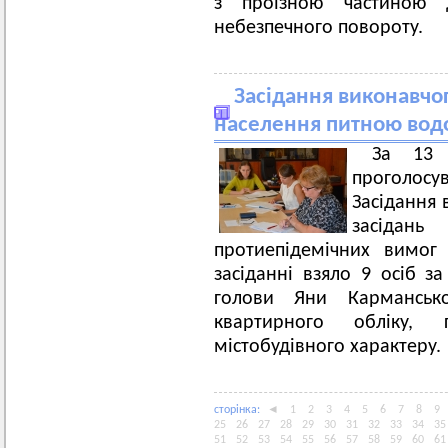
з проїзною частиною д
небезпечного повороту.
Засідання виконавчог
населення питною водо
За 13 
проголосу
Засідання 
засідань
протиепідемічних вимог
засіданні взяло 9 осіб з
голови Яни Кармансько
квартирного обліку, г
містобудівного характеру.
сторiнка:
◄
1
2
3
4
5
6
7
8
9
25
26
27
28
29
30
31
32
33
34
35
51
52
53
54
55
56
57
58
59
60
61