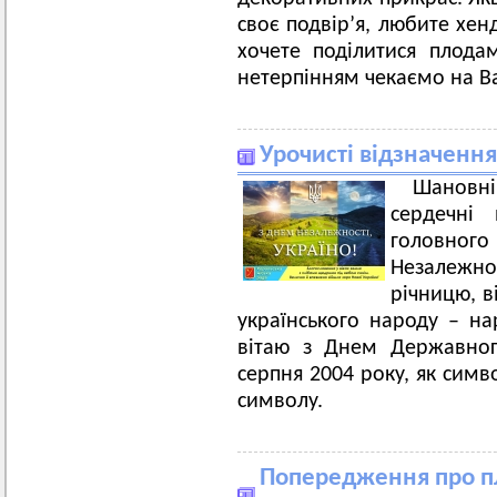
своє подвір’я, любите хен
хочете поділитися плода
нетерпінням чекаємо на В
Урочисті відзначенн
Шановні
сердечні
головно
Незалежно
річницю, в
українського народу – на
вітаю з Днем Державног
серпня 2004 року, як сим
символу.
Попередження про п