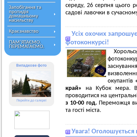
середу, 26 серпня цього р
Запобігання та
протидія
садові лавочки в сучасном
домашньому
насильству
Краєзнавство
Усіх охочих запрошує
фотоконкурсі!
ПАМ’ЯТАЄМО.
ПЕРЕМАГАЄМО.
Хороль
фотоконку
Випадкове фото
заснуванн
визволен
окупантів
край»
на Кубок мера. Ви
проводитися на центральні
Перейти до галереї
з 10-00 год.
Переможця ви
та гості міста.
Увага! Оголошується 