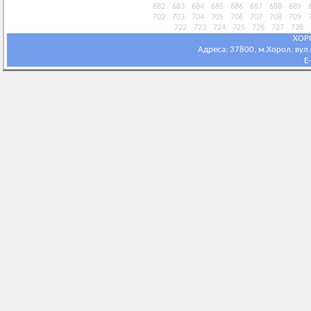
682
683
684
685
686
687
688
689
702
703
704
705
706
707
708
709
722
723
724
725
726
727
728
ХОР
Адреса: 37800, м.Хорол, вул.С
E