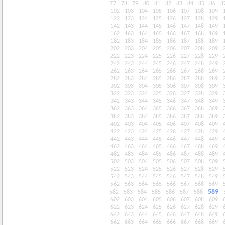
77
78
79
80
81
82
83
84
85
86
8
102
103
104
105
106
107
108
109
122
123
124
125
126
127
128
129
142
143
144
145
146
147
148
149
162
163
164
165
166
167
168
169
182
183
184
185
186
187
188
189
202
203
204
205
206
207
208
209
222
223
224
225
226
227
228
229
242
243
244
245
246
247
248
249
262
263
264
265
266
267
268
269
282
283
284
285
286
287
288
289
302
303
304
305
306
307
308
309
322
323
324
325
326
327
328
329
342
343
344
345
346
347
348
349
362
363
364
365
366
367
368
369
382
383
384
385
386
387
388
389
402
403
404
405
406
407
408
409
422
423
424
425
426
427
428
429
442
443
444
445
446
447
448
449
462
463
464
465
466
467
468
469
482
483
484
485
486
487
488
489
502
503
504
505
506
507
508
509
522
523
524
525
526
527
528
529
542
543
544
545
546
547
548
549
562
563
564
565
566
567
568
569
589
582
583
584
585
586
587
588
602
603
604
605
606
607
608
609
622
623
624
625
626
627
628
629
642
643
644
645
646
647
648
649
662
663
664
665
666
667
668
669