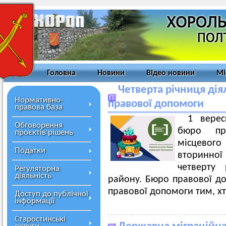
Головна
Новини
Відео новини
Мі
Четверта річниця дія
Нормативно-
правової допомоги
правова база
1 верес
Обговорення
бюро пра
проєктів рішень
місцевог
Податки
вторинної
четверту 
Регуляторна
діяльність
району. Бюро правової до
правової допомоги тим, хт
Доступ до публічної
інформації
Старостинські