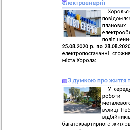
електроенергії
Хорольс
повідомл
плано
електроо
поліпшен
25.08.2020 р. по 28.08.2020
електропостачанні спожив
міста Хорола:
З думкою про життя 
У серед
роботи 
металевог
вулиці Не
відбійник
багатоквартирного житло