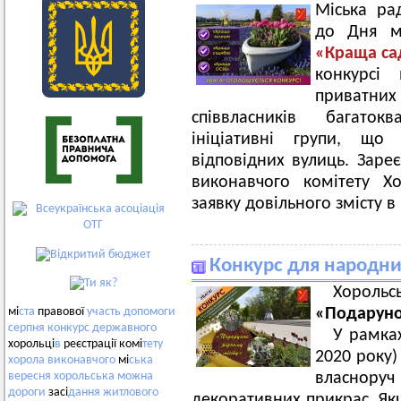
Міська ра
до Дня м
«Краща са
конкурсі
приватн
співвласників багаток
ініціативні групи, що 
відповідних вулиць.
Заре
виконавчого комітету Х
заявку довільного змісту в
Конкурс для народни
Хорольс
«Подаруно
мі
ста
правової
участь
допомоги
серпня
конкурс
державного
У рамках
хорольці
в
реєстрації комі
тету
2020 року)
хорола
виконавчого
мі
ська
власнор
вересня
хорольська
можна
дороги
засі
дання
житлового
декоративних прикрас. Я