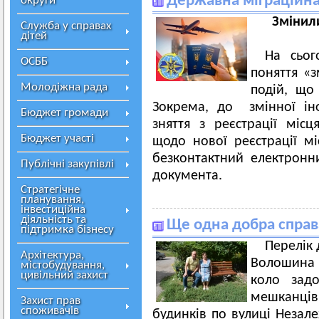
Державна міграційна
округи
Змінил
Служба у справах
дітей
На сьог
ОСББ
поняття «з
Молодіжна рада
подій, що 
Зокрема, до змінної ін
Бюджет громади
зняття з реєстрації міс
Бюджет участі
щодо нової реєстрації 
безконтактний електронн
Публічні закупівлі
документа.
Стратегічне
планування,
інвестиційна
діяльність та
Ще одна добра справ
підтримка бізнесу
Перелік 
Архітектура,
Волошина 
містобудування,
цивільний захист
коло задо
мешканці
Захист прав
споживачів
будинків по вулиці Неза