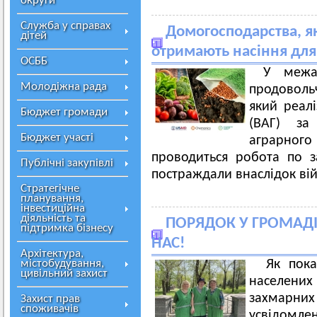
округи
Служба у справах
Домогосподарства, я
дітей
отримають насіння для 
ОСББ
У межа
Молодіжна рада
продоволь
який реалі
Бюджет громади
(ВАГ) за
Бюджет участі
аграрного
проводиться робота по 
Публічні закупівлі
постраждали внаслідок вій
Стратегічне
планування,
інвестиційна
діяльність та
ПОРЯДОК У ГРОМАДІ
підтримка бізнесу
НАС!
Архітектура,
містобудування,
Як показу
цивільний захист
населених
захмарн
Захист прав
споживачів
усвідомлен