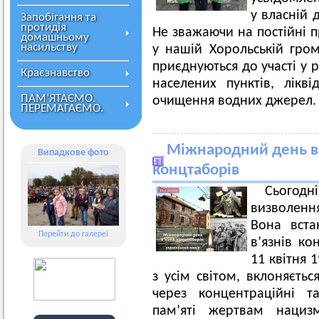
у власній 
Запобігання та
протидія
Не зважаючи на постійні п
домашньому
насильству
у нашій Хорольській гро
приєднуються до участі у 
Краєзнавство
населених пунктів, лікв
ПАМ’ЯТАЄМО.
очищення водних джерел.
ПЕРЕМАГАЄМО.
Міжнародний день ви
Випадкове фото
концтаборів
Сьогод
визволення
Вона вста
Перейти до галереї
в’язнів ко
11 квітня 
з усім світом, вклоняєть
через концентраційні т
пам’яті жертвам нацизм