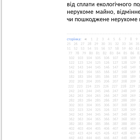
від сплати екологічного п
нерухоме майно, відмінне
чи пошкоджене нерухоме
сторiнка:
◄
1
2
3
4
5
6
7
8
9
25
26
27
28
29
30
31
32
33
34
35
51
52
53
54
55
56
57
58
59
60
61
77
78
79
80
81
82
83
84
85
86
8
102
103
104
105
106
107
108
109
122
123
124
125
126
127
128
129
142
143
144
145
146
147
148
149
162
163
164
165
166
167
168
169
182
183
184
185
186
187
188
189
202
203
204
205
206
207
208
209
222
223
224
225
226
227
228
229
2
242
243
244
245
246
247
248
249
262
263
264
265
266
267
268
269
282
283
284
285
286
287
288
289
302
303
304
305
306
307
308
309
322
323
324
325
326
327
328
329
342
343
344
345
346
347
348
349
362
363
364
365
366
367
368
369
382
383
384
385
386
387
388
389
402
403
404
405
406
407
408
409
422
423
424
425
426
427
428
429
442
443
444
445
446
447
448
449