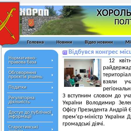
Головна
Новини
Відео новини
Мі
Відбувся конгрес міс
Нормативно-
12 квіт
правова база
райдержа
Обговорення
територіа
проєктів рішень
взяли уч
Податки
регіональн
З вступним словом до уча
Регуляторна
діяльність
України Володимир Зеле
Офісу Президента Андрій Є
Доступ до публічної
інформації
прем’єр-міністр України Д
громадські діячі.
Старостинські