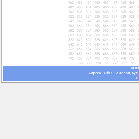
462
463
464
465
466
467
468
469
482
483
484
485
486
487
488
489
502
503
504
505
506
507
508
509
522
523
524
525
526
527
528
529
542
543
544
545
546
547
548
549
562
563
564
565
566
567
568
569
582
583
584
585
586
587
588
589
602
603
604
605
606
607
608
609
622
623
624
625
626
627
628
629
642
643
644
645
646
647
648
649
662
663
664
665
666
667
668
669
682
683
684
685
686
687
688
689
702
703
704
705
706
707
708
709
722
723
724
725
726
727
728
ХОР
Адреса: 37800, м.Хорол, вул.С
E