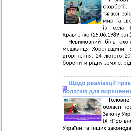
І знову
скорботі
тяжкої зві
мир та сво
із села 
Кравченко (25.06.1989 р.н.)
Невимовний біль охо
мешканця Хорольщини. 
вторгнення, 24 лютого 2
боронити рідну землю, рід
Щодо реалізації прав
податків для вирішенн
Головн
області по
Закону Укр
ІХ «Про вн
України та інших законода