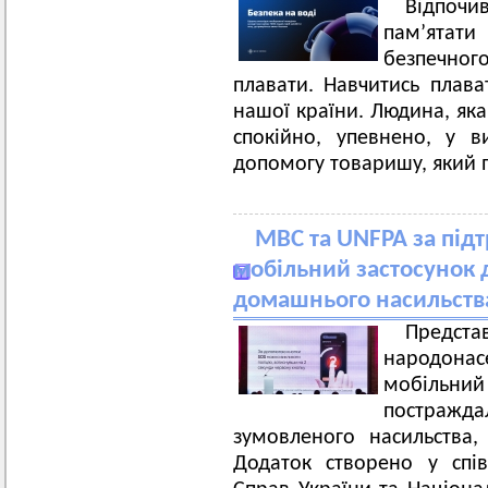
Відпоч
пам’ятат
безпечно
плавати. Навчитись плав
нашої країни. Людина, яка
спокійно, упевнено, у 
допомогу товаришу, який п
МВС та UNFPA за під
мобільний застосунок д
домашнього насильств
Предста
народона
мобільн
постражда
зумовленого насильства,
Додаток створено у спів