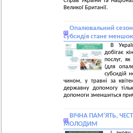
Справ України та Націона
Великої Британії.
Опалювальний сезон 
субсидія стане меншо
В Украї
добігає кі
послуг, як
(для опал
субсидій н
чином, у травні за квіт
державну допомогу тільк
допомоги зменшиться при
ВІЧНА ПАМ’ЯТЬ, ЧЕС
МОЛОДИМ