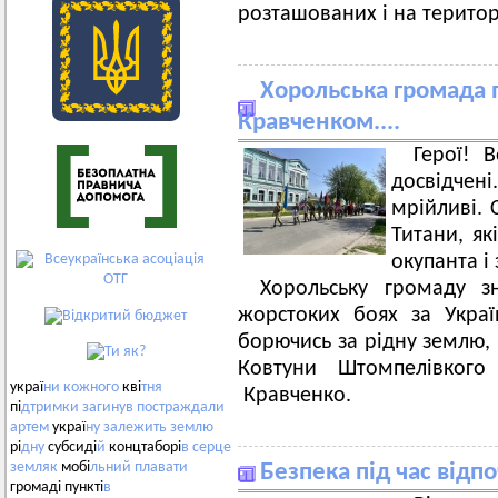
розташованих і на територі
Хорольська громада 
Кравченком....
Герої! 
досвідчені
мрійливі. 
Титани, як
окупанта і
Хорольську громаду з
жорстоких боях за Украї
борючись за рідну землю, 
Ковтуни Штомпелівкого 
украї
ни
кожного
кві
тня
Кравченко.
пі
дтримки
загинув
постраждали
артем
украї
ну
залежить
землю
рі
дну
субсиді
й
концтаборі
в
серце
земляк
мобі
льний
плавати
Безпека під час відп
громаді пункті
в