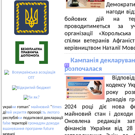
Демократи
нагоди від
бойових дій на тер
проводитиметься за уч
організації «Хорольська
спілки ветеранів Афганіст
керівництвом Наталії Мовс
Кампанія декларуван
розпочалася
Відпов
кодексу Ук
року роз
доходів г
2024 році діє нова фо
украї
ни
roman"
майновий
"
times
ді
тей
укриття
прозорі
сть
лютого
майновий стан і доходи 
республі
ки
податкової декларації
Оновлена редакція зат
false
території
громадян
доходи
фінансів України від 
вшанування
програми
future
мовної