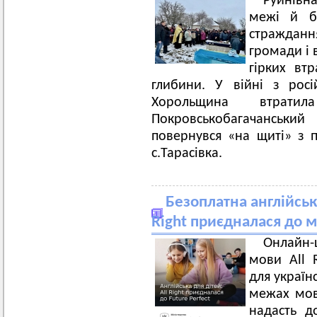
Руйнівн
межі й бе
стражданн
громади і 
гірких вт
глибини. У війні з рос
Хорольщина втрат
Покровськобагачанськи
повернувся «на щиті» з
с.Тарасівка.
Безоплатна англійськ
Right приєдналася до м
Онлайн-ш
мови All 
для українс
межах мов
надасть д