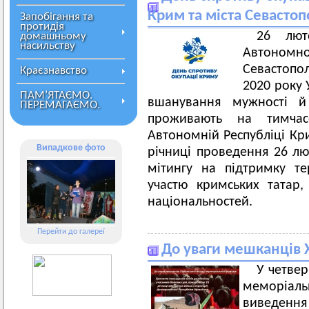
Крим та міста Севастоп
Запобігання та
протидія
26 лют
домашньому
насильству
Автономн
Севастопо
Краєзнавство
2020 року 
ПАМ’ЯТАЄМО.
вшанування мужності й 
ПЕРЕМАГАЄМО.
проживають на тимчас
Автономній Республіці Кри
Випадкове фото
річниці проведення 26 лю
мітингу на підтримку тер
участю кримських татар,
національностей.
Перейти до галереї
До уваги мешканців Х
У четвер
меморіаль
виведення