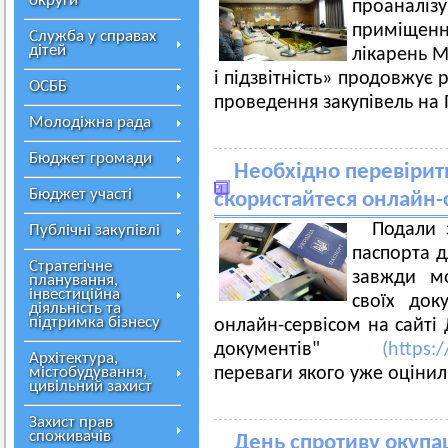
округи
проаналі
приміщення
Служба у справах
дітей
лікарень М
і підзвітність» продовжує 
ОСББ
проведення закупівель на
Молодіжна рада
Бюджет громади
Необхідно перевірити
Бюджет участі
скористайтеся онлайн-
Подали 
Публічні закупівлі
паспорта д
Стратегічне
завжди мо
планування,
інвестиційна
своїх док
діяльність та
підтримка бізнесу
онлайн-сервісом на сайт
документів"
(https:
Архітектура,
містобудування,
переваги якого уже оцінил
цивільний захист
Захист прав
споживачів
День спротиву окупа