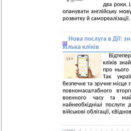
два роки. 
опанувати англійську мов
розвитку й самореалізації.
Нова послуга в Дії: 
кілька кліків
Відтепе
кліків зна
про нього
Так укра
безпечне та зручне місце п
повномасштабного втор
воєнного часу та ма
найнеобхідніші послуги д
військові облігації, єВідно
сторiнка:
◄
1
2
3
4
5
6
7
8
9