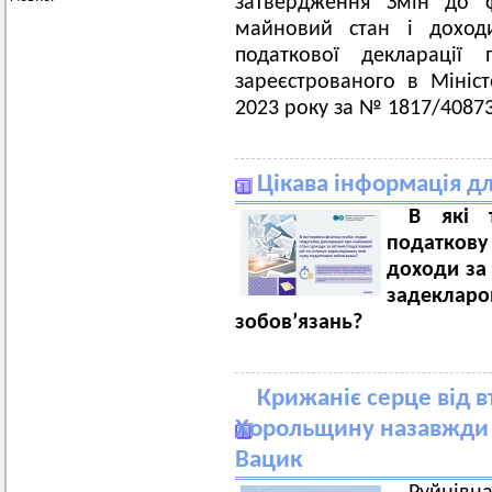
затвердження Змін до ф
майновий стан і доходи
податкової декларації
зареєстрованого в Мініс
2023 року за № 1817/40873
Цікава інформація дл
В які 
податкову
доходи за 
задекла
зобов’язань?
Крижаніє серце від в
Хорольщину назавжди 
Вацик