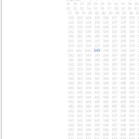
25
26
27
28
29
30
31
32
33
34
35
51
52
53
54
55
56
57
58
59
60
61
77
78
79
80
81
82
83
84
85
86
8
102
103
104
105
106
107
108
109
122
123
124
125
126
127
128
129
142
143
144
145
146
147
148
149
162
163
164
165
166
167
168
169
182
183
184
185
186
187
188
189
202
203
204
205
206
207
208
209
222
223
224
225
226
227
228
229
245
242
243
244
246
247
248
249
262
263
264
265
266
267
268
269
282
283
284
285
286
287
288
289
302
303
304
305
306
307
308
309
322
323
324
325
326
327
328
329
342
343
344
345
346
347
348
349
362
363
364
365
366
367
368
369
382
383
384
385
386
387
388
389
402
403
404
405
406
407
408
409
422
423
424
425
426
427
428
429
442
443
444
445
446
447
448
449
462
463
464
465
466
467
468
469
482
483
484
485
486
487
488
489
502
503
504
505
506
507
508
509
522
523
524
525
526
527
528
529
542
543
544
545
546
547
548
549
562
563
564
565
566
567
568
569
582
583
584
585
586
587
588
589
602
603
604
605
606
607
608
609