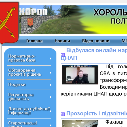
Головна
Новини
Відео новини
Мі
Відбулася онлайн на
Нормативно-
ЦНАП
правова база
Під гол
Обговорення
ОВА з пит
проєктів рішень
трансфор
Податки
Володимира
керівниками ЦНАП щодо ро
Регуляторна
діяльність
Доступ до публічної
інформації
Прозорість і підзвітні
Фахівці
Старостинські