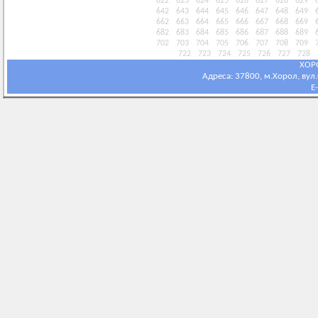
622
623
624
625
626
627
628
629
642
643
644
645
646
647
648
649
662
663
664
665
666
667
668
669
682
683
684
685
686
687
688
689
702
703
704
705
706
707
708
709
722
723
724
725
726
727
728
ХОР
Адреса: 37800, м.Хорол, вул.С
E