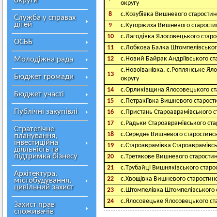
округи
округу
8
с.Козубівка Вишневого старостин
Служба у справах
дітей
9
с.Куторжиха Вишневого старости
10
с.Лагодівка Ялосовецького старо
ОСББ
11
с.Лобкова Балка Штомпелівськог
Молодіжна рада
12
с.Новий Байрак Андріївського ст
с.Новоіванівка, с.Роплянське Ял
13
Бюджет громади
округу
14
с.Орликівщина Ялосовецького ст
Бюджет участі
15
с.Петракіївка Вишневого старост
Публічні закупівлі
16
с.Пристань Староаврамівського с
17
с.Радьки Староаврамівського ста
Стратегічне
18
с.Середнє Вишневого старостинсь
планування,
інвестиційна
19
с.Староаврамівка Староаврамівсь
діяльність та
підтримка бізнесу
20
с.Третякове Вишневого старостин
21
с.Трубайці Вишняківського старо
Архітектура,
22
с.Хвощівка Вишневого старостинс
містобудування,
цивільний захист
23
с.Штомпелівка Штомпелівського 
24
с.Ялосовецьке Ялосовецького ст
Захист прав
споживачів