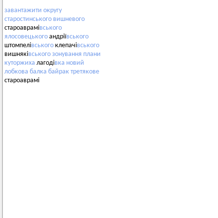
завантажити
округу
старостинського
вишневого
староаврамі
вського
ялосовецького
андрії
вського
штомпелі
вського
клепачі
вського
вишнякі
вського
зонування
плани
куторжиха
лагоді
вка
новий
лобкова
балка
байрак
третякове
староаврамі