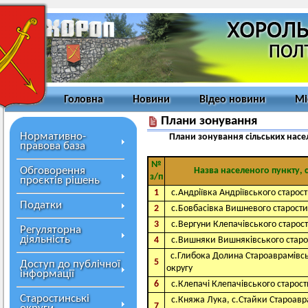
Головна
Новини
Відео новини
Мі
Плани зонування
Нормативно-
Плани зонування сільських насел
правова база
№
Обговорення
Назва населеного пункту, 
з/п
проєктів рішень
1
с.Андріївка Андріївського старос
Податки
2
с.Бовбасівка Вишневого старости
3
с.Вергуни Клепачівського старос
Регуляторна
діяльність
4
с.Вишняки Вишняківського старо
с.Глибока Долина Староаврамів
5
Доступ до публічної
округу
інформації
6
с.Клепачі Клепачівського старост
Старостинські
с.Княжа Лука, с.Стайки Староавр
7