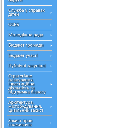
округи
Служба у справах
дітей
ОСББ
Молодіжна рада
Бюджет громади
Бюджет участі
Публічні закупівлі
Стратегічне
планування,
інвестиційна
діяльність та
підтримка бізнесу
Архітектура,
містобудування,
цивільний захист
Захист прав
споживачів