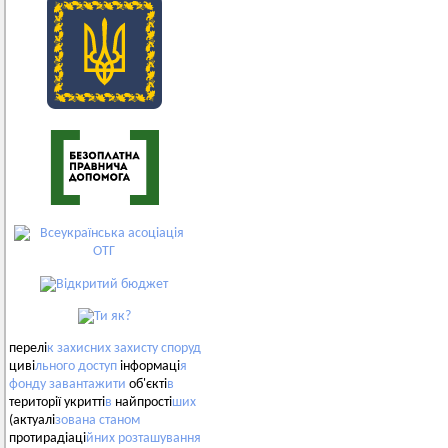
перелі
к
захисних
захисту
споруд
циві
льного
доступ
інформаці
я
фонду
завантажити
об'єкті
в
території укритті
в
найпрості
ших
(актуалі
зована
станом
протирадіаці
йних
розташування