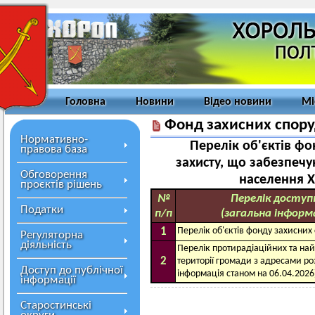
Головна
Новини
Відео новини
Мі
Фонд захисних спору
Нормативно-
Перелік об'єктів фо
правова база
захисту, що забезпеч
Обговорення
населення Х
проєктів рішень
№
Перелік доступн
Податки
п/п
(загальна інформа
1
Перелік об'єктів фонду захисних
Регуляторна
діяльність
Перелік протирадіаційних та най
2
території громади з адресами ро
Доступ до публічної
інформація станом на 06.04.2026
інформації
Старостинські