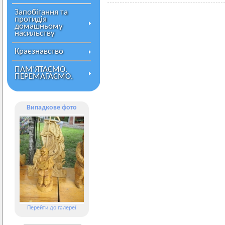
Запобігання та
протидія
домашньому
насильству
Краєзнавство
ПАМ’ЯТАЄМО.
ПЕРЕМАГАЄМО.
Випадкове фото
Перейти до галереї