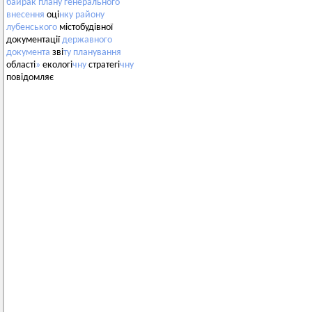
байрак
плану
генерального
внесення
оці
нку
району
лубенського
містобудівної
документації
державного
документа
зві
ту
планування
області
»
екологі
чну
стратегі
чну
повідомляє