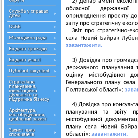
округи
2) Департамент екології
обласної державної 
Служба у справах
дітей
оприлюднення проєкту до
звіту про стратегічну еколо
ОСББ
Звіт про стратегічно-ек
Молодіжна рада
села Новий Байрак Лубенс
завантажити.
Бюджет громади
Бюджет участі
3) Довідка про громадс
державного планування та
Публічні закупівлі
оцінку містобудівної д
Стратегічне
Генерального плану села
планування,
Полтавської області»:
зава
інвестиційна
діяльність та
підтримка бізнесу
4) Довідка про консульт
Архітектура,
планування та звіту пр
містобудування,
цивільний захист
містобудівної документац
плану села Новий Байра
Захист прав
області»:
завантажити.
споживачів