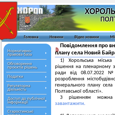
Головна
Новини
Відео новини
Мі
Повідомлення про вн
Нормативно-
плану села Новий Байр
правова база
1) Хорольська міська
Обговорення
рішення на пленарному зас
проєктів рішень
ради від 08.07.2022 
Податки
розроблення містобудівн
генерального плану села
Регуляторна
діяльність
Полтавської області».
З рішенням можна 
Доступ до публічної
інформації
завантажити.
Старостинські