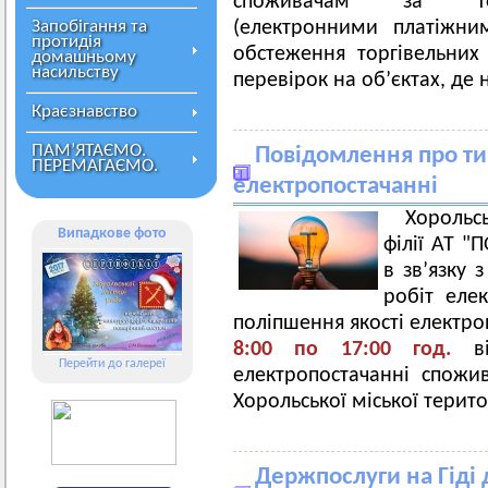
споживачам за това
Запобігання та
(електронними платіжни
протидія
обстеження торгівельних
домашньому
насильству
перевірок на об’єктах, де
Краєзнавство
ПАМ’ЯТАЄМО.
Повідомлення про ти
ПЕРЕМАГАЄМО.
електропостачанні
Хорольс
Випадкове фото
філії АТ 
в зв’язку
робіт еле
поліпшення якості електр
8:00 по 17:00 год.
в
Перейти до галереї
електропостачанні спожив
Хорольської міської терит
Держпослуги на Гіді 