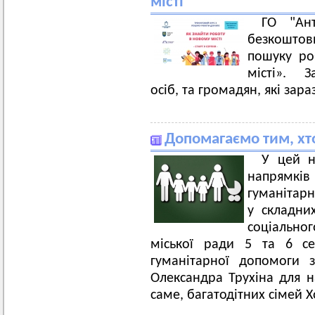
місті"
ГО "Ант
безкошто
пошуку ро
місті». З
осіб, та громадян, які зар
Допомагаємо тим, хто
У цей н
напрямків
гуманітарн
у складних
соціально
міської ради 5 та 6 се
гуманітарної допомоги 
Олександра Трухіна для н
саме, багатодітних сімей 