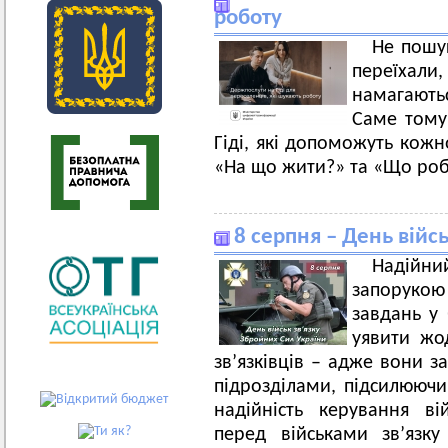
роботу
Не пошук
переїха
намагають
Саме тому
Гіді, які допоможуть кожн
«На що жити?» та «Що роб
8 cерпня – День війсь
Надійний
запорукою
завдань у
уявити жо
зв’язківців – адже вони з
підрозділами, підсилюючи 
надійність керування ві
перед військами зв’язку