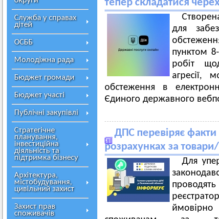
округи
тепер складатися чере
Створен
Служба у справах
дітей
для забез
обстеженн
ОСББ
пунктом 8
Молодіжна рада
робіт щод
агресії, 
Бюджет громади
обстеження в електрон
Бюджет участі
Єдиного державного вебпо
Публічні закупівлі
Стратегічне
ДПС перевіряє факти
планування,
інвестиційна
розрахунках за товари
діяльність та
підтримка бізнесу
Для упе
законодавс
Архітектура,
містобудування,
проводят
цивільний захист
реєстрат
Захист прав
ймовірн
споживачів