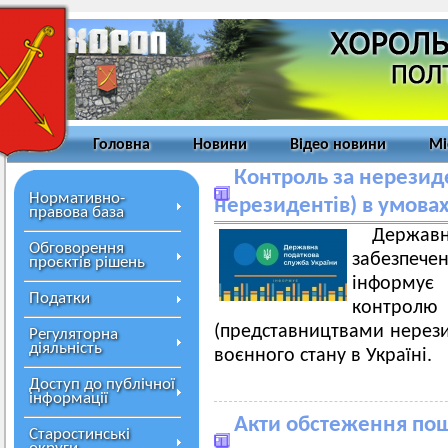
Головна
Новини
Відео новини
Мі
Контроль за нерези
Нормативно-
нерезидентів) в умовах
правова база
Державн
Обговорення
забезпечен
проєктів рішень
інформує
Податки
контр
(представництвами нерезид
Регуляторна
діяльність
воєнного стану в Україні.
Доступ до публічної
інформації
Акти обстеження по
Старостинські