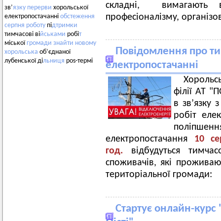
складні, вимагають в
зв’
язку
перерви
хорольської
професіоналізму, організов
електропостачанні
обстеження
серпня
роботу
пі
дтримки
тимчасові ві
йськами
робі
т
міської
громади
знайти
новому
Повідомлення про ти
хорольська
об’єднаної
лубенської ді
льниця
pos-термі
електропостачанні
Хорольс
філії АТ 
в зв’язку
робіт еле
пол
електропостачання
10 се
год.
відбудуться тимча
споживачів, які проживают
територіальної громади:
Стартує онлайн-курс 