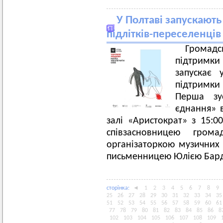
У Полтаві запускають
підлітків-переселенців
Громадс
підтримки
запускає 
підтримки 
Перша зу
єднання» в
залі «Аристократ» з 15:00
співзасновницею громад
організаторкою музичних 
письменницею Юлією Бар
сторiнка:
◄
1
2
3
4
5
6
7
8
9
25
26
27
28
29
30
31
32
33
34
35
51
52
53
54
55
56
57
58
59
60
61
77
78
79
80
81
82
83
84
85
86
8
102
103
104
105
106
107
108
109