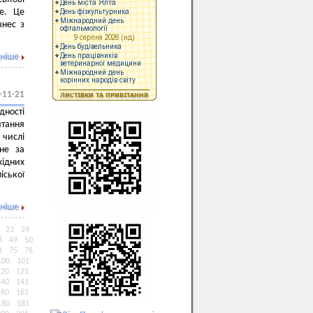
ne. Це
знес з
ніше
-11-21
дності
тання
 числі
 не за
ідних
іської
ніше
23
24
8
49
50
4
75
76
100
101
120
121
140
141
160
161
180
181