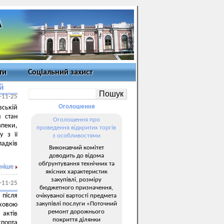
ти
Соціальний захист
й
-11-25
Оголошення
вській
й стан
Оголошення про
зпеки,
проведення відкритих торгів
 з її
з особливостями
падків
Виконавчий комітет
доводить до відома
обґрунтування технічних та
ніше
якісних характеристик
закупівлі, розміру
-11-25
бюджетного призначення,
після
очікуваної вартості предмета
закупівлі послуги «Поточний
зковою
ремонт дорожнього
 актів
покриття ділянки
спорта