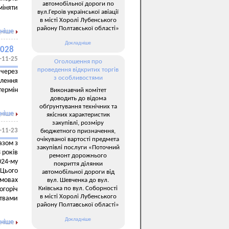
автомобільної дороги по
міняти
вул.Героїв української авіації
в місті Хоролі Лубенського
району Полтавської області»
ніше
Докладніше
2028
-11-25
Оголошення про
проведення відкритих торгів
 через
з особливостями
елення
термін
Виконавчий комітет
доводить до відома
обґрунтування технічних та
ніше
якісних характеристик
закупівлі, розміру
-11-23
бюджетного призначення,
очікуваної вартості предмета
азом з
закупівлі послуги «Поточний
 років
ремонт дорожнього
024-му
покриття ділянки
 Цього
автомобільної дороги від
умовах
вул. Шевченка до вул.
Київська по вул. Соборності
огоріч
в місті Хоролі Лубенського
ртвами
району Полтавської області»
Докладніше
ніше