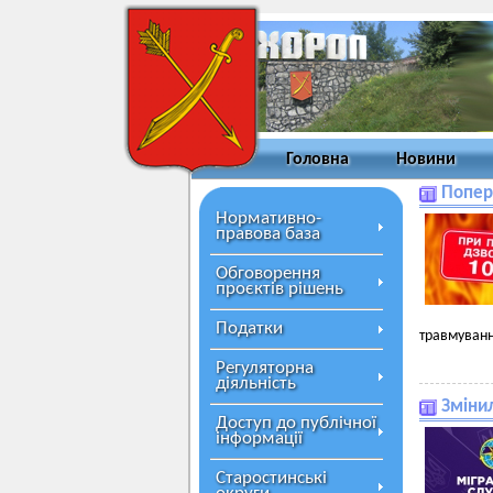
Головна
Новини
Попер
Нормативно-
правова база
Обговорення
проєктів рішень
Податки
травмуванн
Регуляторна
діяльність
Зміни
Доступ до публічної
інформації
Старостинські