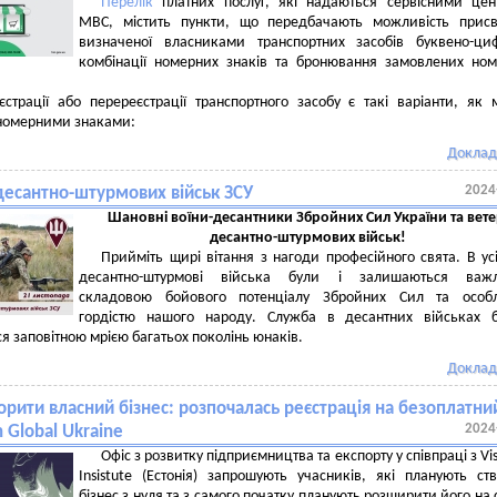
Перелік
платних послуг, які надаються сервісними цен
МВС, містить пункти, що передбачають можливість присв
визначеної власниками транспортних засобів буквено-ци
комбінації номерних знаків та бронювання замовлених но
страції або перереєстрації транспортного засобу є такі варіанти, як
 номерними знаками:
Доклад
2024
десантно-штурмових військ ЗСУ
Шановні воїни-десантники Збройних Сил України та вет
десантно-штурмових військ!
Прийміть щирі вітання з нагоди професійного свята. В ус
десантно-штурмові війська були і залишаються важ
складовою бойового потенціалу Збройних Сил та особ
гордістю нашого народу. Служба в десантних військах б
я заповітною мрією багатьох поколінь юнаків.
Доклад
орити власний бізнес: розпочалась реєстрація на безоплатни
2024
 Global Ukraine
Офіс з розвитку підприємництва та експорту у співпраці з Vis
Insistute (Естонія) запрошують учасників, які планують ст
бізнес з нуля та з самого початку планують розширити його на с