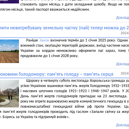
становить один місяць з дати укладання шлюбу. Якщо не по
отягом місяця, такий паспорт вважається недійсним.
Доклад
ити невитребувану земельну частку (пай) тепер можна до 
2024
Раніше
Закон
визначив термін до 1 січня 2025 року. Однак
воєнний стан, окупацію територій держави, виїзд частини нас
України за кордон неможливо оформити паї зараз, тому 
продовжили до 1 січня 2028 року.
Доклад
2024
роковини Голодомору: пам’ять голоду – пам’ять серця
Щороку в четверту суботу листопада Хорольська громада р
усією Україною вшановує пам’ять жертв Голодомору 1932–1933
і масових штучних голодів 1921–1923 і 1946–1947 років. У 2
День пам’яті жертв голодоморів припадає на 23 листопада.
року ми втретє вшановуємо жертв комуністичного геноциду в 
повномасштабної геноцидної війни рф проти України. Ць
 пам’яті жертв голодоморів проходить під гаслом «Запали свічку за же
 Борись за Україну та підтримуй воїнів».
Доклад