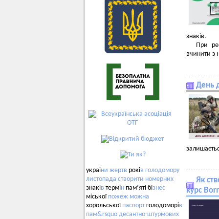
знаків.
При реє
вчинити з
День 
залишаєтьс
украї
ни
жертв
рокі
в
голодомору
листопада
створити
номерних
Як ств
знакі
в
термі
н
пам’яті бі
знес
курс Born
міської
пожеж
можна
хорольської
паспорт
голодоморі
в
пам&rsquo
десантно-штурмових