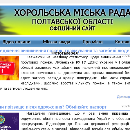
Відео новини
Міська влада
Про місто
Контак
едження виникнення пожеж, травмування та загибелі люде
Фотогалерея
2024
Зважаючи на невтішну статистику щодо виникнення
побутових пожеж, Лубенське РУ ГУ ДСНС України у Полта
області закликає усіх дбати про належний протипожежни
власних помешкань та дотримуватись правил пожежної бе
адже загрозу завжди краще попередити, ніж мати справу
наслідками. Щорічно зростає кількість пожеж, а також ви
я та загибелі людей на них.
Доклад
2024
ли прізвище після одруження? Обміняйте паспорт
Нагадуємо громадянам, що у разі зміни прізвища 
одруження, обмін паспорта громадянина України є обов'я
процедурою. Відповідно до Правил державної реєстрації
цивільного стану в Україні, відведений термін для обміну па