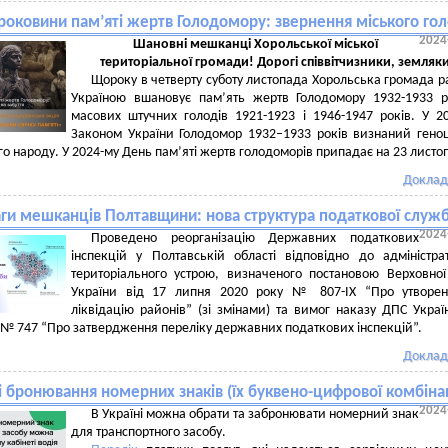
 роковини пам’яті жертв Голодомору: звернення міського го
2024
Шановні мешканці Хорольської міської
територіальної громади! Дорогі співвітчизники, земляк
Щороку в четверту суботу листопада Хорольська громада р
Україною вшановує пам’ять жертв Голодомору 1932-1933 р
масових штучних голодів 1921-1923 і 1946-1947 років. У 2
Законом України Голодомор 1932–1933 років визнаний ген
го народу. У 2024-му День пам’яті жертв голодоморів припадає на 23 листо
Доклад
аги мешканців Полтавщини: нова структура податкової служ
2024
Проведено реорганізацію Державних податкових
інспекцій у Полтавській області відповідно до адміністра
територіального устрою, визначеного постановою Верховно
України від 17 липня 2020 року № 807-ІХ “Про утворен
ліквідацію районів” (зі змінами) та вимог наказу ДПС Украї
 № 747 “Про затвердження переліку державних податкових інспекцій”.
Доклад
і бронювання номерних знаків (їх буквено-цифрової комбінац
2024
В Україні можна обрати та забронювати номерний знак
для транспортного засобу.