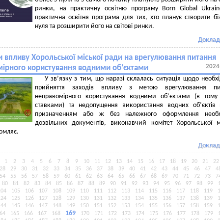
ринки, на практичну освітню програму Born Global Ukrai
практична освітня програма для тих, хто планує створити бі
нуля та розширити його на світові ринки.
Доклад
и впливу Хорольської міської ради на врегулювання питання
2024
ірного користування водними об’єктами
У зв’язку з тим, що наразі склалась ситуація щодо необхі
прийняття заходів впливу з метою врегулювання пи
неправомірного користування водними об’єктами (в тому
ставками) та недопущення використання водних об’єктів
призначенням або ж без належного оформлення необх
дозвільних документів, виконавчий комітет Хорольської м
омляє.
Доклад
1
2
3
4
5
6
7
8
9
10
11
12
13
14
15
16
17
18
19
20
21
22
28
29
30
31
32
33
34
35
36
37
38
39
40
41
42
43
44
45
46
47
4
54
55
56
57
58
59
60
61
62
63
64
65
66
67
68
69
70
71
72
73
7
80
81
82
83
84
85
86
87
88
89
90
91
92
93
94
95
96
97
98
99
104
105
106
107
108
109
110
111
112
113
114
115
116
117
118
119
124
125
126
127
128
129
130
131
132
133
134
135
136
137
138
139
144
145
146
147
148
149
150
151
152
153
154
155
156
157
158
159
169
64
165
166
167
168
170
171
172
173
174
175
176
177
178
179