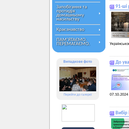
91-ші
Запобігання та
протидія
домашньому
насильству
Краєзнавство
ПАМ’ЯТАЄМО.
ПЕРЕМАГАЄМО.
Українсько
Випадкове фото
До ув
07.10.2024
Перейти до галереї
Вибір 