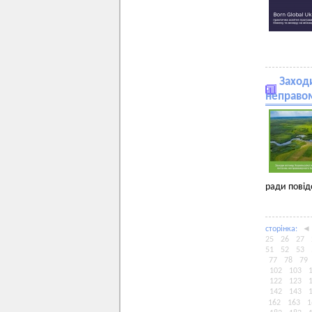
Заход
неправом
ради повід
сторiнка:
◄
25
26
27
51
52
53
77
78
79
102
103
122
123
142
143
162
163
1