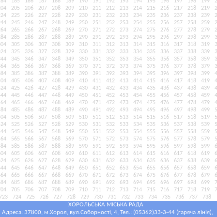
184
185
186
187
188
189
190
191
192
193
194
195
196
197
198
199
204
205
206
207
208
209
210
211
212
213
214
215
216
217
218
219
224
225
226
227
228
229
230
231
232
233
234
235
236
237
238
239
244
245
246
247
248
249
250
251
252
253
254
255
256
257
258
259
264
265
266
267
268
269
270
271
272
273
274
275
276
277
278
279
284
285
286
287
288
289
290
291
292
293
294
295
296
297
298
299
304
305
306
307
308
309
310
311
312
313
314
315
316
317
318
319
324
325
326
327
328
329
330
331
332
333
334
335
336
337
338
339
344
345
346
347
348
349
350
351
352
353
354
355
356
357
358
359
364
365
366
367
368
369
370
371
372
373
374
375
376
377
378
379
384
385
386
387
388
389
390
391
392
393
394
395
396
397
398
399
404
405
406
407
408
409
410
411
412
413
414
415
416
417
418
419
424
425
426
427
428
429
430
431
432
433
434
435
436
437
438
439
444
445
446
447
448
449
450
451
452
453
454
455
456
457
458
459
464
465
466
467
468
469
470
471
472
473
474
475
476
477
478
479
484
485
486
487
488
489
490
491
492
493
494
495
496
497
498
499
504
505
506
507
508
509
510
511
512
513
514
515
516
517
518
519
524
525
526
527
528
529
530
531
532
533
534
535
536
537
538
539
544
545
546
547
548
549
550
551
552
553
554
555
556
557
558
559
564
565
566
567
568
569
570
571
572
573
574
575
576
577
578
579
584
585
586
587
588
589
590
591
592
593
594
595
596
597
598
599
604
605
606
607
608
609
610
611
612
613
614
615
616
617
618
619
624
625
626
627
628
629
630
631
632
633
634
635
636
637
638
639
644
645
646
647
648
649
650
651
652
653
654
655
656
657
658
659
664
665
666
667
668
669
670
671
672
673
674
675
676
677
678
679
684
685
686
687
688
689
690
691
692
693
694
695
696
697
698
699
704
705
706
707
708
709
710
711
712
713
714
715
716
717
718
719
723
724
725
726
727
728
729
730
731
732
733
734
735
736
737
738
ХОРОЛЬСЬКА МІСЬКА РАДА
Адреса: 37800, м.Хорол, вул.Соборності, 4, Тел.: (05362)33-3-44 (гаряча лінія),