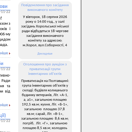
Повідомлення про засідання
лови
виконавчого комітету
-11-22
У вівторок, 18 серпня 2026
и!
року о 14:00 год., у залі
азом з
засідань Хорольської міської
оків і
ради відбудеться 18 чергове
006-му
засідання виконавчого
оцидом
комітету за адресою:
пада.
м.Хорол, вул.Соборності, 4
ніше
Докладніше
би
Оголошення про аукціон з
-11-22
приватизації групи
інвентарних об’єктів
тивно-
ї Ради
Приватизація на Полтавщині:
група інвентарних об’єктів у
ня та
складі: будівля колишнього
ни від
будинку ветеранів, Літ. «А-1,
а, а1», загальною площею
192,5 кв.м; кухня, Літ. «Б-1»,
ніше
загальною площею 37,8
кв.м; сарай, Літ. «В-1»,
ії)
загальною площею 8,6 кв.м;
-11-22
погріб, Літ. «Г», загальною
площею 8,5 кв.м; колодязь