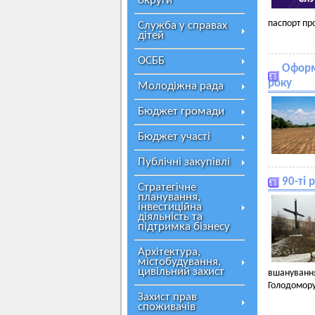
округи
паспорт пр
Служба у справах
дітей
ОСББ
Оформ
року
Молодіжна рада
Бюджет громади
Бюджет участі
Публічні закупівлі
90-ті 
Стратегічне
планування,
інвестиційна
діяльність та
підтримка бізнесу
Архітектура,
містобудування,
цивільний захист
вшанування
Голодомору.
Захист прав
споживачів