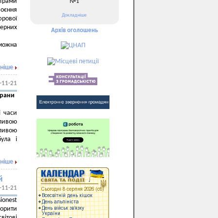
трами
№1
оєння
Докладніше
фрової
мерних
Архів оголошень
 можна
ніше
-11-21
ерани
і часи
ливою
ливою
ула і
ніше
й
-11-21
ionest
ворити
вітові