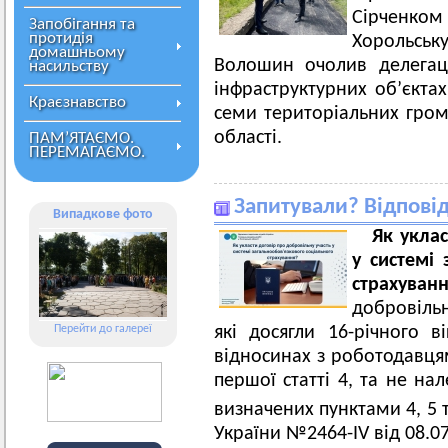
Сірченко
Запобігання та
протидія
Хорольськ
домашньому
Волошин очолив делегац
насильству
інфраструктурних об’єктах
Краєзнавство
семи територіальних гром
області.
ПАМ’ЯТАЄМО.
ПЕРЕМАГАЄМО.
Запитували? Відпові
Випадкове фото
Як укла
у системі 
страхуван
добровільн
Перейти до галереї
які досягли 16-річного 
відносинах з роботодавця
першої статті 4, та не на
визначених пунктами 4, 5 т
України №2464-IV від 08.0