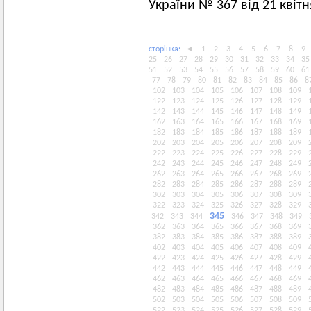
України № 367 від 21 квітн
сторiнка:
◄
1
2
3
4
5
6
7
8
9
25
26
27
28
29
30
31
32
33
34
35
51
52
53
54
55
56
57
58
59
60
61
77
78
79
80
81
82
83
84
85
86
8
102
103
104
105
106
107
108
109
122
123
124
125
126
127
128
129
142
143
144
145
146
147
148
149
162
163
164
165
166
167
168
169
182
183
184
185
186
187
188
189
202
203
204
205
206
207
208
209
222
223
224
225
226
227
228
229
242
243
244
245
246
247
248
249
262
263
264
265
266
267
268
269
282
283
284
285
286
287
288
289
302
303
304
305
306
307
308
309
322
323
324
325
326
327
328
329
345
342
343
344
346
347
348
349
362
363
364
365
366
367
368
369
382
383
384
385
386
387
388
389
402
403
404
405
406
407
408
409
422
423
424
425
426
427
428
429
442
443
444
445
446
447
448
449
462
463
464
465
466
467
468
469
482
483
484
485
486
487
488
489
502
503
504
505
506
507
508
509
522
523
524
525
526
527
528
529