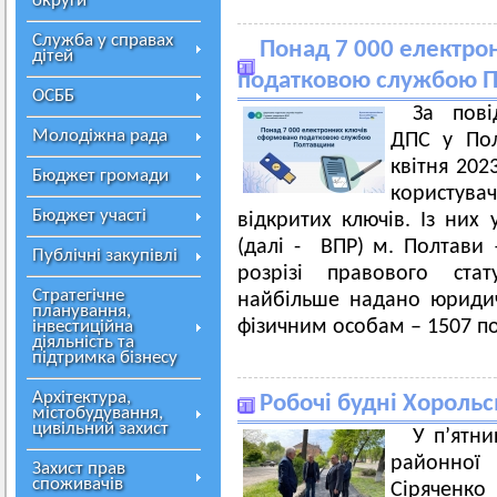
округи
Служба у справах
Понад 7 000 електро
дітей
податковою службою 
ОСББ
За пові
Молодіжна рада
ДПС у Пол
квітня 202
Бюджет громади
користува
Бюджет участі
відкритих ключів. Із них 
(далі - ВПР) м. Полтави 
Публічні закупівлі
розрізі правового стат
Стратегічне
найбільше надано юриди
планування,
фізичним особам – 1507 по
інвестиційна
діяльність та
підтримка бізнесу
Архітектура,
Робочі будні Хорольс
містобудування,
цивільний захист
У п’ятни
районної 
Захист прав
споживачів
Сіряченко