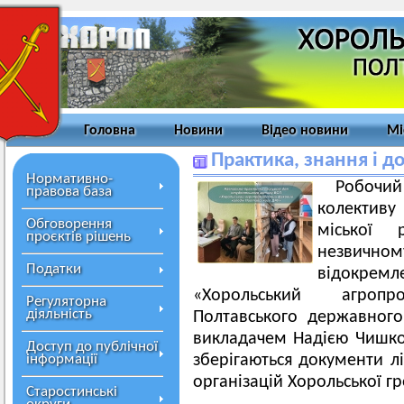
Головна
Новини
Відео новини
Мі
Практика, знання і до
Нормативно-
Робочи
правова база
колективу
Обговорення
міської 
проєктів рішень
незвично
Податки
відокрем
«Хорольський агроп
Регуляторна
діяльність
Полтавського державного
викладачем Надією Чишко 
Доступ до публічної
інформації
зберігаються документи лі
організацій Хорольської г
Старостинські