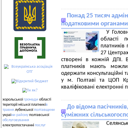
Понад 25 тисяч адмін
податковими органам
У Голов
області п
платників 
27 Центрах
створені в кожній ДПІ. В
платників мають можлив
одержати консультаційні т
у м. Полтаві та ЦОП К
кваліфіковані електронні п
хорольської
громади
області
території міської платникі
в
До відома пасічників
травня
лубенської
полтавщини
суміжних сільськогоспо
украї
ни
району
полтавської
обслуговування
Селянс
електропостачанні
послуг