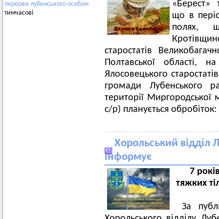
«Берест» 
перерви
лубенського
особам
тимчасові
що в пер
полях, 
Кротівщи
старостатів Великобагач
Полтавської області, н
Ялосовецького старостатів
громади Лубенського ра
території Миргородської м
с/р) планується обробіток:
Хорольський відділ 
інформує
7 рокі
тяжких т
За публ
Хорольського відділу Лу