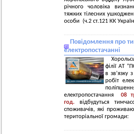
річного чоловіка визна
тяжких тілесних ушкоджен
особи (ч.2 ст.121 КК Україн
Повідомлення про ти
електропостачанні
Хорольс
філії АТ 
в зв’язку
робіт еле
пол
електропостачання
08
т
год.
відбудуться тимча
споживачів, які проживают
територіальної громади: