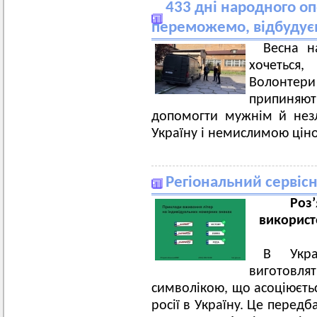
433 дні народного оп
переможемо, відбудує
Весна н
хочеться
Волонте
припиняют
допомогти мужнім й незл
Україну і немислимою цін
Регіональний сервіс
Роз
використ
В Укра
виготовля
символікою, що асоціюєт
росії в Україну. Це перед