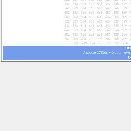
542
543
544
545
546
547
548
549
562
563
564
565
566
567
568
569
582
583
584
585
586
587
588
589
602
603
604
605
606
607
608
609
622
623
624
625
626
627
628
629
642
643
644
645
646
647
648
649
662
663
664
665
666
667
668
669
682
683
684
685
686
687
688
689
702
703
704
705
706
707
708
709
722
723
724
725
726
727
728
ХОР
Адреса: 37800, м.Хорол, вул.С
E