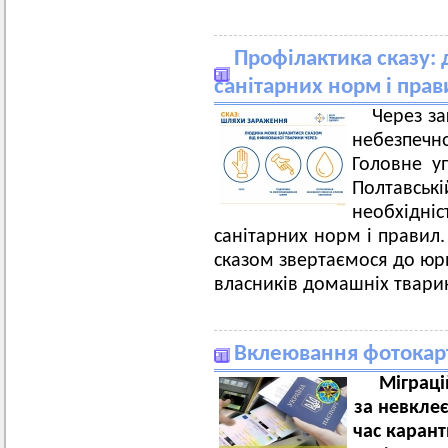
Профілактика сказу:
санітарних норм і прав
Через за
небезпеч
Головне у
Полтавськ
необхідн
санітарних норм і правил.
сказом звертаємося до юр
власників домашніх тварин
Вклеювання фотокарт
Міграц
за невклеє
час каран