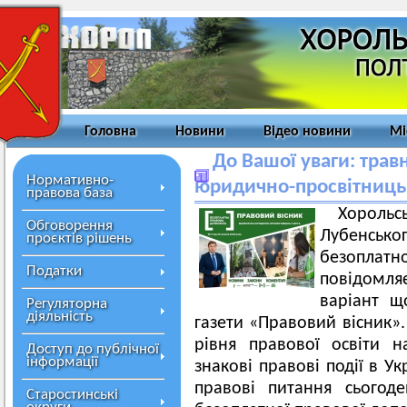
Головна
Новини
Відео новини
Мі
До Вашої уваги: тра
Нормативно-
юридично-просвітницьк
правова база
Хорольс
Обговорення
Лубенськ
проєктів рішень
безоплатн
Податки
повідомля
варіант щ
Регуляторна
діяльність
газети «Правовий вісник»
рівня правової освіти 
Доступ до публічної
інформації
знакові правові події в Ук
правові питання сьогоде
Старостинські