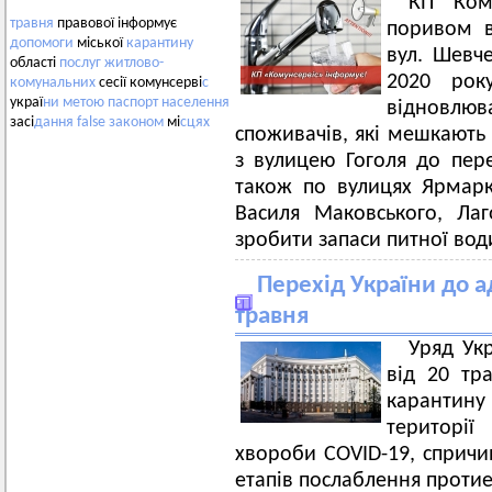
КП "Ком
травня
правової інформує
поривом в
допомоги
міської
карантину
вул. Шевч
області
послуг
житлово-
2020 рок
комунальних
сесії комунсерві
с
украї
ни
метою
паспорт
населення
відновл
засі
дання
false
законом
мі
сцях
споживачів, які мешкають 
з вулицею Гоголя до пере
також по вулицях Ярмарко
Василя Маковського, Лаго
зробити запаси питної вод
Перехід України до а
травня
Уряд Ук
від 20 тр
карантину
території
хвороби COVID-19, спричи
етапів послаблення протие