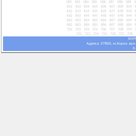
582
583
584
585
586
587
588
589
5
602
603
604
605
606
607
608
609
622
623
624
625
626
627
628
629
642
643
644
645
646
647
648
649
662
663
664
665
666
667
668
669
682
683
684
685
686
687
688
689
702
703
704
705
706
707
708
709
722
723
724
725
726
727
728
ХОР
Адреса: 37800, м.Хорол, вул.С
E