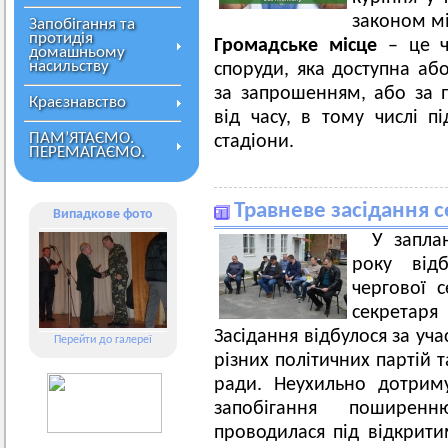
законом м
Запобігання та
протидія
Громадське місце
– це ча
домашньому
насильству
споруди, яка доступна або
за запрошенням, або за п
Краєзнавство
від часу, в тому числі пі
ПАМ’ЯТАЄМО.
стадіони.
ПЕРЕМАГАЄМО.
Травневе засідання се
Випадкове фото
У запла
року відб
чергової с
секретар
Засідання відбулося за учас
Перейти до галереї
різних політичних партій 
ради. Неухильно дотрим
запобігання поширенн
проводилася під відкрити