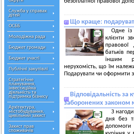
округи
безоплатної правової допо
Служба у справах
дітей
Що краще: подаруват
ОСББ
Одне із
Молодіжна рада
клієнти з
правової 
Бюджет громади
батьків пе
Бюджет участі
іншим 
нерухомість, що їм належ
Публічні закупівлі
Подарувати чи оформити з
Стратегічне
планування,
інвестиційна
діяльність та
Відповідальність за 
підтримка бізнесу
заборонених законом 
Архітектура,
містобудування,
З нагоди
цивільний захист
дня без т
допомоги 
Захист прав
споживачів
куріння у