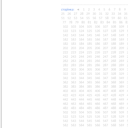
сторiнка:
◄
1
2
3
4
5
6
7
8
9
25
26
27
28
29
30
31
32
33
34
35
51
52
53
54
55
56
57
58
59
60
61
77
78
79
80
81
82
83
84
85
86
8
102
103
104
105
106
107
108
109
122
123
124
125
126
127
128
129
142
143
144
145
146
147
148
149
162
163
164
165
166
167
168
169
182
183
184
185
186
187
188
189
202
203
204
205
206
207
208
209
222
223
224
225
226
227
228
229
242
243
244
245
246
247
248
249
262
263
264
265
266
267
268
269
282
283
284
285
286
287
288
289
302
303
304
305
306
307
308
309
322
323
324
325
326
327
328
329
342
343
344
345
346
347
348
349
362
363
364
365
366
367
368
369
382
383
384
385
386
387
388
389
402
403
404
405
406
407
408
409
422
423
424
425
426
427
428
429
442
443
444
445
446
447
448
449
462
463
464
465
466
467
468
469
482
483
484
485
486
487
488
489
502
503
504
505
506
507
508
509
522
523
524
525
526
527
528
529
542
543
544
545
546
547
548
549
562
563
564
565
566
567
568
569