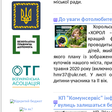
міської ради.
До уваги фотолюбите
Хорольс
«ХОРОЛ 
кращий ф
проводитьс
дітей, яки
якого плану із зображен
куточків нашого міста, пр
травня 2020 року (включно
hmr37@ukr.net
. У листі о
дитини-учасника та її вік.
КП "Комунсервіс" ін
7 вулиць залишаться б