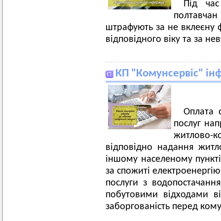
Під час
полтавча
штрафують за не вклеєну 
відповідного віку та за не
КП "Комунсервіс" ін
Оплата 
послуг нап
житлово-
відповідно надання житл
іншому населеному пункт
за спожиті електроенергію 
послуги з водопостачанн
побутовими відходами в
заборгованість перед ком