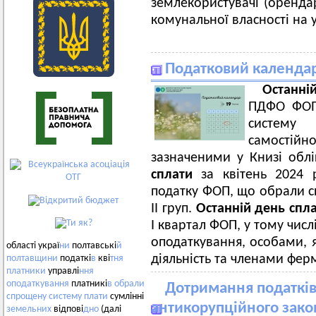
землекористувачі (оренда
комунальної власності на 
Податковий календар
Останні
ПДФО ФОП,
систему 
самостій
зазначеними у Книзі облі
сплати
за квітень 2024 р
податку ФОП, що обрали с
ІІ груп.
Останній день спл
І квартал ФОП, у тому чис
оподаткування, особами, 
області украї
ни
полтавські
й
діяльність та членами фер
полтавщини
податкі
в
кві
тня
платники
управлі
ння
оподаткування
платникі
в
обрали
Дотримання податкі
спрощену
систему
плати
сумлінні
антикорупційного зако
земельних
відпові
дно
(далі