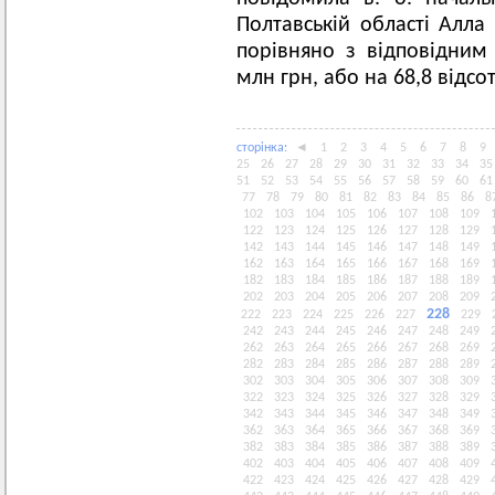
Полтавській області Алла
порівняно з відповідним
млн грн, або на 68,8 відсот
сторiнка:
◄
1
2
3
4
5
6
7
8
9
25
26
27
28
29
30
31
32
33
34
35
51
52
53
54
55
56
57
58
59
60
61
77
78
79
80
81
82
83
84
85
86
8
102
103
104
105
106
107
108
109
122
123
124
125
126
127
128
129
142
143
144
145
146
147
148
149
162
163
164
165
166
167
168
169
182
183
184
185
186
187
188
189
202
203
204
205
206
207
208
209
228
222
223
224
225
226
227
229
242
243
244
245
246
247
248
249
262
263
264
265
266
267
268
269
282
283
284
285
286
287
288
289
302
303
304
305
306
307
308
309
322
323
324
325
326
327
328
329
342
343
344
345
346
347
348
349
362
363
364
365
366
367
368
369
382
383
384
385
386
387
388
389
402
403
404
405
406
407
408
409
422
423
424
425
426
427
428
429