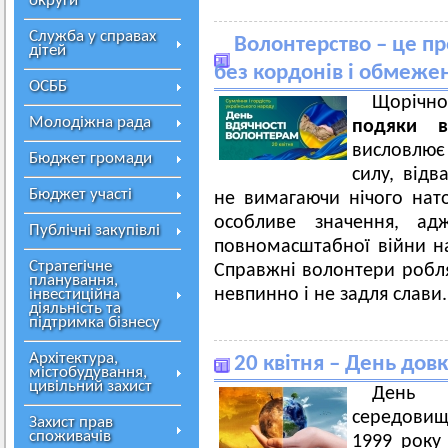
округи
Служба у справах
Волонтерство – це пр
дітей
без кордонів і обмеже
ОСББ
Щоріч
Молодіжна рада
подяки в
висловлює
Бюджет громади
силу, відв
Бюджет участі
не вимагаючи нічого нато
особливе значення, ад
Публічні закупівлі
повномасштабної війни на
Стратегічне
Справжні волонтери робля
планування,
невпинно і не задля слави.
інвестиційна
діяльність та
підтримка бізнесу
Архітектура,
20 квітня – День довк
містобудування,
цивільний захист
День У
середовища
Захист прав
споживачів
1999 року 