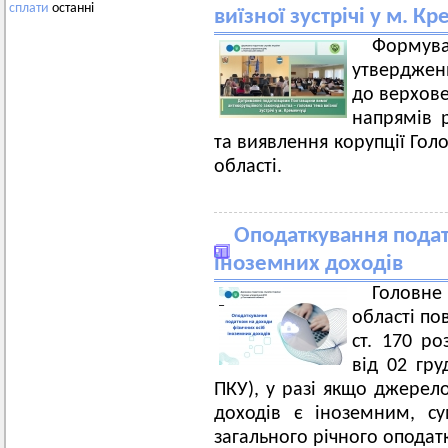
сплати
останні
виїзної зустрічі у м. К
Формув
утвердженн
до верхове
напрямів р
та виявлення корупції Гол
області.
Оподаткування подат
іноземних доходів
Головн
області по
ст. 170 ро
від 02 гр
ПКУ), у разі якщо джерел
доходів є іноземним, с
загального річного оподат