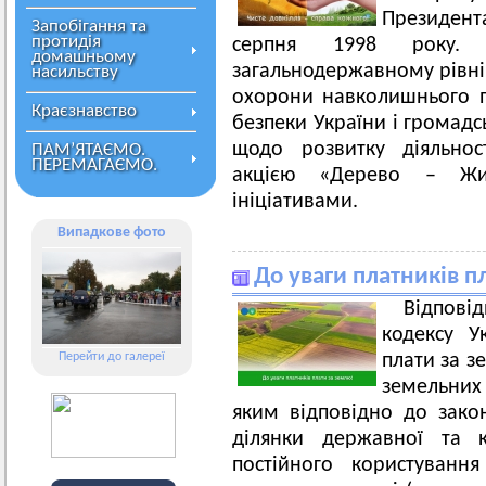
Президента
Запобігання та
протидія
серпня 1998 року.
домашньому
загальнодержавному рівні 
насильству
охорони навколишнього 
Краєзнавство
безпеки України і громад
щодо розвитку діяльност
ПАМ’ЯТАЄМО.
ПЕРЕМАГАЄМО.
акцією «Дерево – Жи
ініціативами.
Випадкове фото
До уваги платників п
Відпов
кодексу У
Перейти до галереї
плати за з
земельних
яким відповідно до зако
ділянки державної та к
постійного користуванн