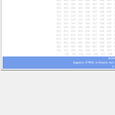
442
443
444
445
446
447
448
449
462
463
464
465
466
467
468
469
482
483
484
485
486
487
488
489
502
503
504
505
506
507
508
509
522
523
524
525
526
527
528
529
542
543
544
545
546
547
548
549
562
563
564
565
566
567
568
569
582
583
584
585
586
587
588
589
602
603
604
605
606
607
608
609
622
623
624
625
626
627
628
629
642
643
644
645
646
647
648
649
662
663
664
665
666
667
668
669
682
683
684
685
686
687
688
689
702
703
704
705
706
707
708
709
722
723
724
725
726
727
728
ХОР
Адреса: 37800, м.Хорол, вул.С
E