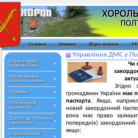
Головна
Новини
Відео новини
Мі
Управління ДМС у Пол
Нормативно-
Чи 
правова база
закордон
Обговорення
акту
проєктів рішень
Згідно 
Податки
громадянин України
має п
паспорта
. Якщо, наприк
Регуляторна
діяльність
новий закордонний паспо
вона має право залишит
Доступ до публічної
інформації
попередніх) закордонний 
якщо:
Старостинські