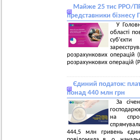
Майже 25 тис РРО/П
представники бізнесу
У Голов
області по
суб’єкт
зареєструв
розрахункових операцій (
розрахункових операцій (Р
Єдиний податок: пл
понад 440 млн грн
За січе
господарю
на спрощ
спрямувал
444,5 млн гривень єдин
повідомила в. о. начал