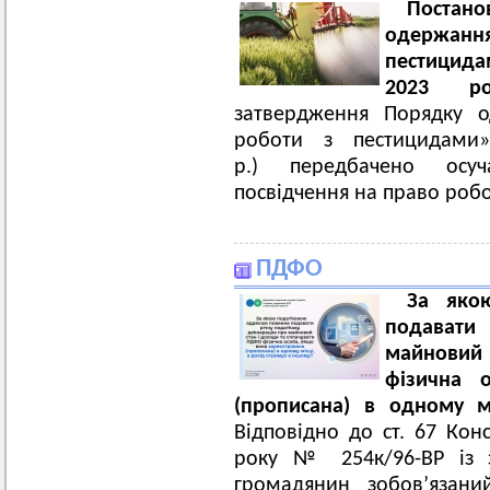
Постан
одержання
пестицида
2023 р
затвердження Порядку о
роботи з пестицидам
р.) передбачено осу
посвідчення на право роб
ПДФО
За яко
подавати 
майновий 
фізична 
(прописана) в одному м
Відповідно до ст. 67 Конс
року № 254к/96-ВР із 
громадянин зобов’язани