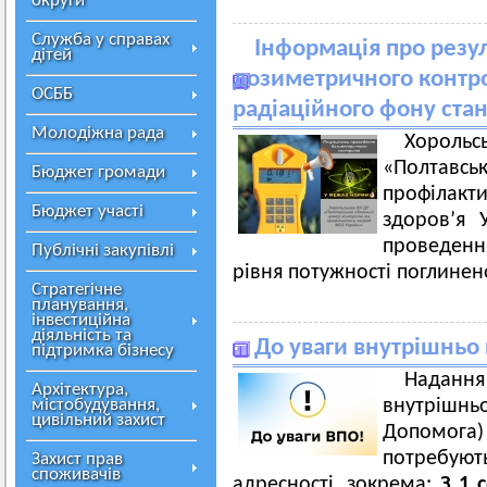
округи
Служба у справах
Інформація про резу
дітей
дозиметричного контр
ОСББ
радіаційного фону ста
Молодіжна рада
Хорольс
«Полтавсь
Бюджет громади
профілакт
Бюджет участі
здоров’я 
проведенн
Публічні закупівлі
рівня потужності поглинен
Стратегічне
планування,
інвестиційна
діяльність та
До уваги внутрішньо
підтримка бізнесу
Надан
Архітектура,
містобудування,
внутрішн
цивільний захист
Допомога) 
потребую
Захист прав
споживачів
адресності, зокрема:
З 1 