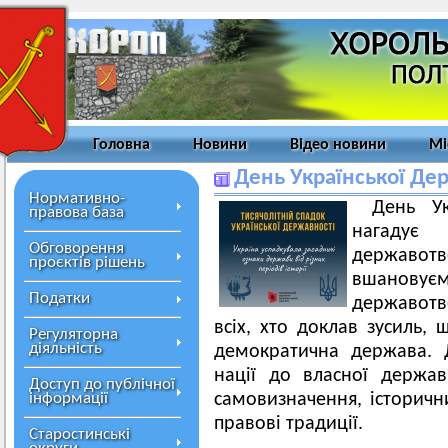
Головна
Новини
Відео новини
Мі
День Української Дер
Нормативно-
День Ук
правова база
нагадує 
Обговорення
державотво
проєктів рішень
вшанов
Податки
державотво
всіх, хто доклав зусиль, 
Регуляторна
діяльність
демократична держава. 
нації до власної держа
Доступ до публічної
інформації
самовизначення, історични
правові традиції.
Старостинські