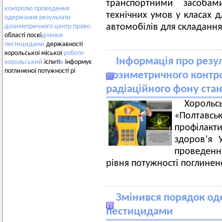
транспортними засоба
контролю
проведення
технічних умов у класах д
одержання
результати
автомобілів для складання
дозиметричного
центр
право
області посві
дчення
пестицидами
державності
хорольської міської
роботи
Інформація про резу
хорольський
іспиті
в
інформує
поглиненої потужності рі
дозиметричного контр
радіаційного фону стан
Хорольс
«Полтавсь
профілакт
здоров’я 
проведенн
рівня потужності поглинен
Змінився порядок од
пестицидами