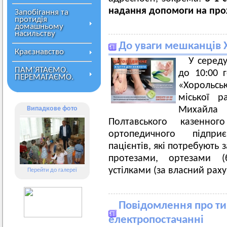
надання допомоги
на пр
Запобігання та
протидія
домашньому
насильству
До уваги мешканців Х
Краєзнавство
У середу
ПАМ’ЯТАЄМО.
до 10:00 г
ПЕРЕМАГАЄМО.
«Хорольс
міської р
Випадкове фото
Михайла 
Полтавського казенног
ортопедичного підпр
пацієнтів, які потребують
протезами, ортезами (
устілками (за власний раху
Перейти до галереї
Повідомлення про ти
електропостачанні