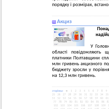
порядку і розмірах, встан
Акциз
Понад
надійш
У Голов
області повідомляють щ
платники Полтавщини спл
млн гривень акцизного п
бюджету зросли у порівн
на 12,3 млн гривень.
сторiнка:
◄
1
2
3
4
5
6
7
8
9
25
26
27
28
29
30
31
32
33
34
35
51
52
53
54
55
56
57
58
59
60
61
77
78
79
80
81
82
83
84
85
86
8
102
103
104
105
106
107
108
109