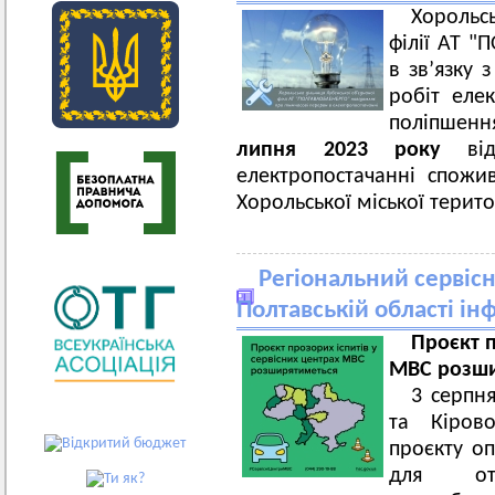
Хорольс
філії АТ 
в зв’язку
робіт еле
поліпшен
липня
202
3
року
ві
електропостачанні спожив
Хорольської міської терит
Регіональний сервіс
Полтавській області ін
Проєкт п
МВС розши
3 серпн
та Кірово
проєкту оп
для от