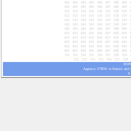
462
463
464
465
466
467
468
469
482
483
484
485
486
487
488
489
502
503
504
505
506
507
508
509
522
523
524
525
526
527
528
529
542
543
544
545
546
547
548
549
562
563
564
565
566
567
568
569
582
583
584
585
586
587
588
589
602
603
604
605
606
607
608
609
622
623
624
625
626
627
628
629
642
643
644
645
646
647
648
649
662
663
664
665
666
667
668
669
682
683
684
685
686
687
688
689
702
703
704
705
706
707
708
709
722
723
724
725
726
727
728
ХОР
Адреса: 37800, м.Хорол, вул.С
E