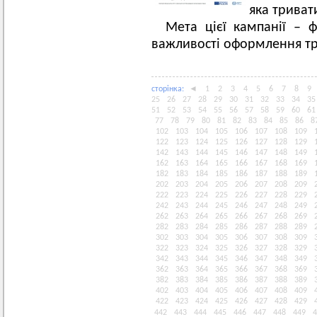
яка триват
Мета цієї кампанії – ф
важливості оформлення тр
сторiнка:
◄
1
2
3
4
5
6
7
8
9
25
26
27
28
29
30
31
32
33
34
35
51
52
53
54
55
56
57
58
59
60
61
77
78
79
80
81
82
83
84
85
86
8
102
103
104
105
106
107
108
109
122
123
124
125
126
127
128
129
142
143
144
145
146
147
148
149
162
163
164
165
166
167
168
169
182
183
184
185
186
187
188
189
202
203
204
205
206
207
208
209
222
223
224
225
226
227
228
229
242
243
244
245
246
247
248
249
262
263
264
265
266
267
268
269
282
283
284
285
286
287
288
289
302
303
304
305
306
307
308
309
322
323
324
325
326
327
328
329
342
343
344
345
346
347
348
349
362
363
364
365
366
367
368
369
382
383
384
385
386
387
388
389
402
403
404
405
406
407
408
409
422
423
424
425
426
427
428
429
442
443
444
445
446
447
448
449
4