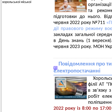
хорольської міської
організаці
та рекоме
підготовки до нього. Ві
червня 2022 року №711
«П
дії правового режиму воє
закладах загальної середн
в День знань (1 вересня)
червня 2023 року. МОН Укр
Повідомлення про ти
електропостачанні
Хорольс
філії АТ 
в зв’язку
робіт еле
поліпшення
2022 року із 8:00 по 17:00