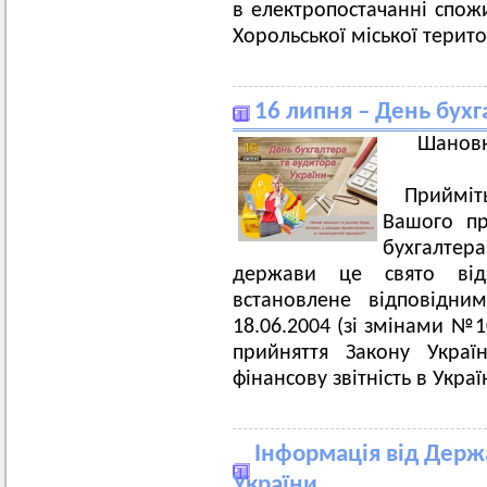
в електропостачанні спожи
Хорольської міської терит
16 липня – День бухг
Шановні
Приймі
Вашого пр
бухгалтер
держави це свято відз
встановлене відповідн
18.06.2004 (зі змінами №1
прийняття Закону Украї
фінансову звітність в Украї
Інформація від Держ
України