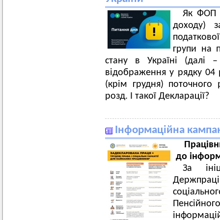
Як ФОП 
доходу) з
податково
групи на п
стану в Україні (далі 
відображення у рядку 04 р
(крім грудня) поточного
розд. І такої Декларації?
Інформаційна кампан
Працівн
до інформ
За іні
Держпраці 
соціаль
Пенсійног
інформаці