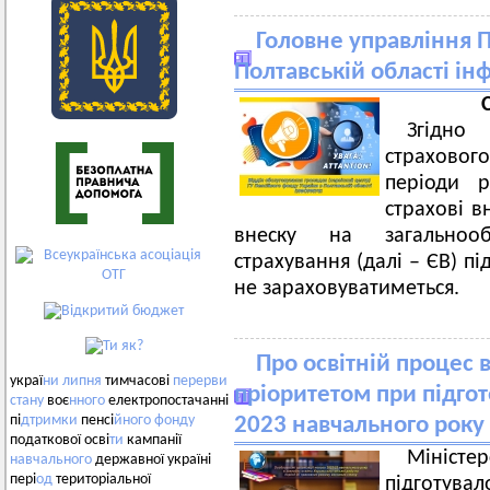
Головне управління 
Полтавській області і
Згідно
страховог
періоди р
страхові в
внеску на загальнооб
страхування (далі – ЄВ) п
не зараховуватиметься.
Про освітній процес 
украї
ни
липня
тимчасові
перерви
пріоритетом при підгот
стану
воє
нного
електропостачанні
пі
дтримки
пенсі
йного
фонду
2023 навчального року
податкової осві
ти
кампанії
Мініст
навчального
державної україні
пері
од
територіальної
підготува