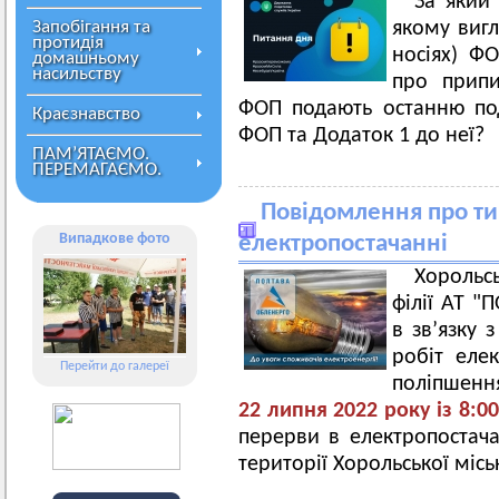
За який 
Запобігання та
якому вигл
протидія
носіях) Ф
домашньому
насильству
про припи
ФОП подають останню по
Краєзнавство
ФОП та Додаток 1 до неї?
ПАМ’ЯТАЄМО.
ПЕРЕМАГАЄМО.
Повідомлення про ти
Випадкове фото
електропостачанні
Хорольс
філії АТ 
в зв’язку
робіт еле
Перейти до галереї
поліпшенн
22
липня 2022 року із 8:00
перерви в електропостача
території Хорольської місь