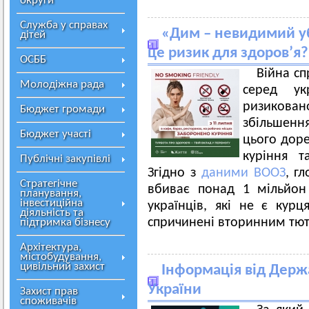
округи
Служба у справах
«Дим – невидимий уб
дітей
це ризик для здоров’я?
ОСББ
Війна сп
Молодіжна рада
серед ук
ризикова
Бюджет громади
збільшення
Бюджет участі
цього доре
куріння т
Публічні закупівлі
Згідно з
даними ВООЗ
, г
Стратегічне
вбиває понад 1 мільйон
планування,
інвестиційна
українців, які не є кур
діяльність та
спричинені вторинним т
підтримка бізнесу
Архітектура,
містобудування,
цивільний захист
Інформація від Держ
України
Захист прав
споживачів