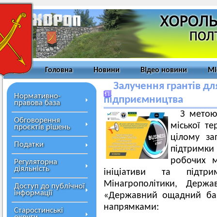
Головна
Новини
Відео новини
Мі
Залучення грантів дл
Нормативно-
підприємництва
правова база
З метою
Обговорення
міської те
проєктів рішень
цілому з
Податки
підтримки 
робочих м
Регуляторна
діяльність
ініціативи та підтр
Мінагрополітики, Держа
Доступ до публічної
інформації
«Державний ощадний бан
напрямками:
Старостинські