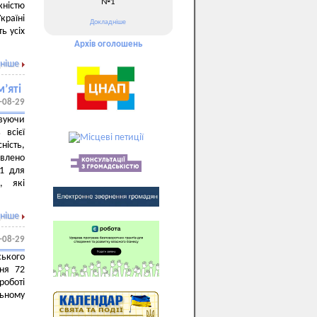
№1
ністю
раїні
Докладніше
ь усіх
Архів оголошень
ніше
’яті
-08-29
овуючи
 всієї
ність,
овлено
1 для
, які
ніше
-08-29
ського
ння 72
роботі
льному