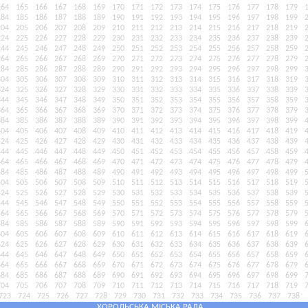
164
165
166
167
168
169
170
171
172
173
174
175
176
177
178
179
184
185
186
187
188
189
190
191
192
193
194
195
196
197
198
199
204
205
206
207
208
209
210
211
212
213
214
215
216
217
218
219
224
225
226
227
228
229
230
231
232
233
234
235
236
237
238
239
244
245
246
247
248
249
250
251
252
253
254
255
256
257
258
259
264
265
266
267
268
269
270
271
272
273
274
275
276
277
278
279
284
285
286
287
288
289
290
291
292
293
294
295
296
297
298
299
304
305
306
307
308
309
310
311
312
313
314
315
316
317
318
319
324
325
326
327
328
329
330
331
332
333
334
335
336
337
338
339
344
345
346
347
348
349
350
351
352
353
354
355
356
357
358
359
364
365
366
367
368
369
370
371
372
373
374
375
376
377
378
379
384
385
386
387
388
389
390
391
392
393
394
395
396
397
398
399
404
405
406
407
408
409
410
411
412
413
414
415
416
417
418
419
424
425
426
427
428
429
430
431
432
433
434
435
436
437
438
439
444
445
446
447
448
449
450
451
452
453
454
455
456
457
458
459
464
465
466
467
468
469
470
471
472
473
474
475
476
477
478
479
484
485
486
487
488
489
490
491
492
493
494
495
496
497
498
499
504
505
506
507
508
509
510
511
512
513
514
515
516
517
518
519
524
525
526
527
528
529
530
531
532
533
534
535
536
537
538
539
544
545
546
547
548
549
550
551
552
553
554
555
556
557
558
559
564
565
566
567
568
569
570
571
572
573
574
575
576
577
578
579
584
585
586
587
588
589
590
591
592
593
594
595
596
597
598
599
604
605
606
607
608
609
610
611
612
613
614
615
616
617
618
619
624
625
626
627
628
629
630
631
632
633
634
635
636
637
638
639
644
645
646
647
648
649
650
651
652
653
654
655
656
657
658
659
664
665
666
667
668
669
670
671
672
673
674
675
676
677
678
679
684
685
686
687
688
689
690
691
692
693
694
695
696
697
698
699
704
705
706
707
708
709
710
711
712
713
714
715
716
717
718
719
723
724
725
726
727
728
729
730
731
732
733
734
735
736
737
738
ХОРОЛЬСЬКА МІСЬКА РАДА