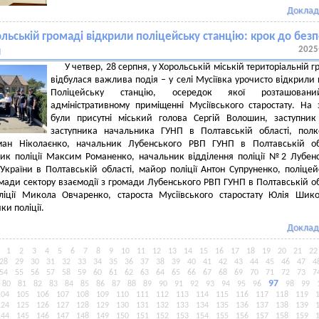
Доклад
льській громаді відкрили поліцейську станцію: крок до без
2025
и
У четвер, 28 серпня, у Хорольській міській територіальній г
відбулася важлива подія – у селі Мусіївка урочисто відкрили
Поліцейську станцію, осередок якої розташова
адміністративному приміщенні Мусіївського старостату. На 
були присутні міський голова Сергій Волошин, заступник 
заступника начальника ГУНП в Полтавській області, пол
оман Ніколаєнко, начальник Лубенського РВП ГУНП в Полтавській об
ник поліції Максим Романенко, начальник відділення поліції №2 Лубен
країни в Полтавській області, майор поліції Антон Супруненко, поліце
мади сектору взаємодії з громади Лубенського РВП ГУНП в Полтавській об
оліції Микола Овчаренко, староста Мусіївського старостату Юлія Шик
ки поліції.
Доклад
1
2
3
4
5
6
7
8
9
10
11
12
13
14
15
16
17
18
19
20
21
22
28
29
30
31
32
33
34
35
36
37
38
39
40
41
42
43
44
45
46
47
4
54
55
56
57
58
59
60
61
62
63
64
65
66
67
68
69
70
71
72
73
7
97
80
81
82
83
84
85
86
87
88
89
90
91
92
93
94
95
96
98
99
104
105
106
107
108
109
110
111
112
113
114
115
116
117
118
119
124
125
126
127
128
129
130
131
132
133
134
135
136
137
138
139
144
145
146
147
148
149
150
151
152
153
154
155
156
157
158
159