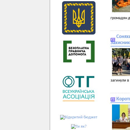
громадян д
Соняхи
Захисник
загинули в 
Коротк