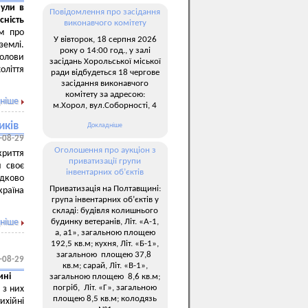
нули в
Повідомлення про засідання
сність
виконавчого комітету
м про
У вівторок, 18 серпня 2026
емлі.
року о 14:00 год., у залі
голови
засідань Хорольської міської
оліття
ради відбудеться 18 чергове
засідання виконавчого
комітету за адресою:
ніше
м.Хорол, вул.Соборності, 4
иків
Докладніше
-08-29
Оголошення про аукціон з
криття
приватизації групи
и своє
інвентарних об’єктів
адково
Приватизація на Полтавщині:
країна
група інвентарних об’єктів у
складі: будівля колишнього
будинку ветеранів, Літ. «А-1,
ніше
а, а1», загальною площею
192,5 кв.м; кухня, Літ. «Б-1»,
загальною площею 37,8
-08-29
кв.м; сарай, Літ. «В-1»,
ині
загальною площею 8,6 кв.м;
погріб, Літ. «Г», загальною
 з них
площею 8,5 кв.м; колодязь
ихійні