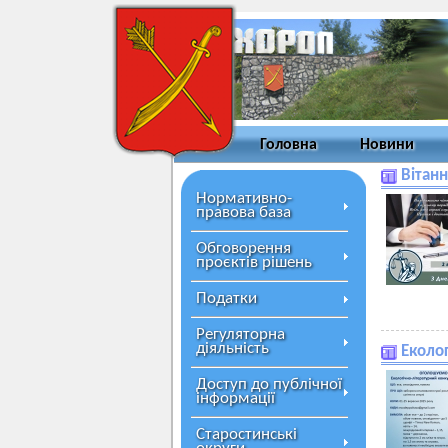
Головна
Новини
Вітанн
Нормативно-
правова база
Обговорення
проєктів рішень
Податки
Регуляторна
діяльність
Еколо
Доступ до публічної
інформації
Старостинські