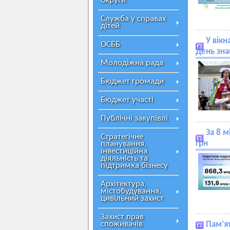
округи
Служба у справах
дітей
У вікн
ОСББ
День зна
Молодіжна рада
Бюджет громади
Бюджет участі
Публічні закупівлі
За 8 
Стратегічне
грн
планування,
інвестиційна
діяльність та
підтримка бізнесу
Архітектура,
містобудування,
цивільний захист
Захист прав
споживачів
Пам’ят