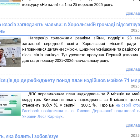
конкурсу «Не пали!» з 1 по 25 вересня 2025 року.
Доклад
а класів заглядають мальви: в Хорольській громаді відсвятку
2025
нь
Наперекір тривожним реаліям війни, подвір’я 23 зак
загальної середньої освіти Хорольської міської ради 
наповнилися дитячим сміхом, щирими усмішками та радістю зу
після літніх канікул. Тут урочисто пролунав Перший дзвоник
дав старт новому 2025-2026 навчальному року.
Доклад
місяців до держбюджету понад план надійшов майже 71 мл
2025
ДПС перевиконала план надходжень за 8 місяців на ма
млрд грн. Виконання плану надходжень за 8 місяців цьог
становить 108,9 %, у серпні – 100,1 %. Про це
на своїй стор
Facebook повідомила в. о. Голови Державної податкової 
України Леся Карнаух
.
Доклад
2025
ь, яка болить і зобов’язує