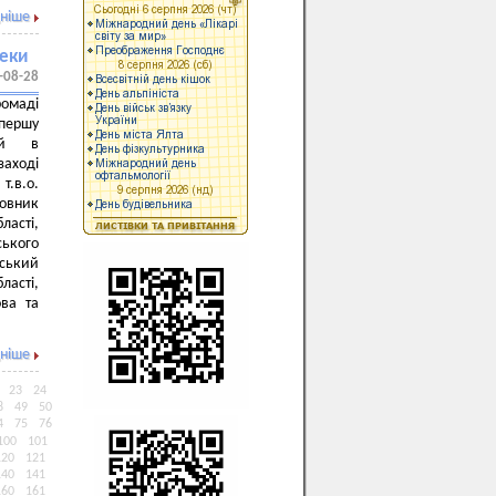
ніше
пеки
-08-28
ромаді
 першу
ний в
заході
т.в.о.
ковник
ласті,
ського
йський
ласті,
ова та
ніше
23
24
8
49
50
4
75
76
100
101
120
121
140
141
160
161