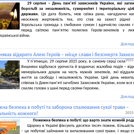
29 серпня
–
День пам’яті захисників України, які заги
боротьбі за незалежність, суверенітет і територіальну цілі
держави.
Ця дата болить, мов свіжа рана, нагадуючи на
неосяжну жертовність тих, хто став на захист рідної з
Хорольська громада з глибоким сумом і вдячністю схиляє 
перед світлою пам’яттю полеглих Героїв-земляків у лих
української війни.
Доклад
яках відкрито Алею Героїв – місце слави і безсмертя Захисн
2025
У п’ятницю, 29 серпня 2025 року, в самому серці села
Вишняки відбулася урочиста й водночас жалобна подія – від
меморіальних дошок на честь мужніх земляків, які віддал
життя за свободу і незалежність України. Цей день невип
співпав із Днем пам’яті загиблих Захисників України, коли вся 
схиляє голови у шані перед своїми Героями.
Доклад
а безпека в побуті та заборона спалювання сухої трави –
2025
альність кожного!
Пожежна безпека в побуті: що варто знати кожній род
Щороку в Україні фіксують десятки тисяч пожеж. Більшість
– це побутові займання та випалювання сухої трави. І якщо ст