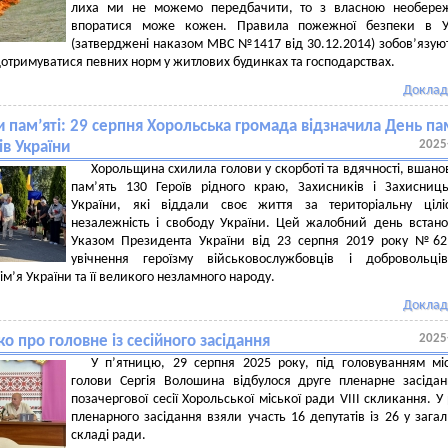
лиха ми не можемо передбачити, то з власною необереж
впоратися може кожен. Правила пожежної безпеки в Ук
(затверджені наказом МВС №1417 від 30.12.2014) зобов’язуют
отримуватися певних норм у житлових будинках та господарствах.
Доклад
 пам’яті: 29 серпня Хорольська громада відзначила День пам
2025
ів України
Хорольщина схилила голови у скорботі та вдячності, вшан
пам’ять 130 Героїв рідного краю, Захисників і Захисниць
України, які віддали своє життя за територіальну ціліс
незалежність і свободу України. Цей жалобний день встан
Указом Президента України від 23 серпня 2019 року №62
увічнення героїзму військовослужбовців і добровольців
ім’я України та її великого незламного народу.
Доклад
2025
о про головне із сесійного засідання
У п’ятницю, 29 серпня 2025 року, під головуванням мі
голови Сергія Волошина відбулося друге пленарне засіда
позачергової сесії Хорольської міської ради VIII скликання. У 
пленарного засідання взяли участь 16 депутатів із 26 у зага
складі ради.