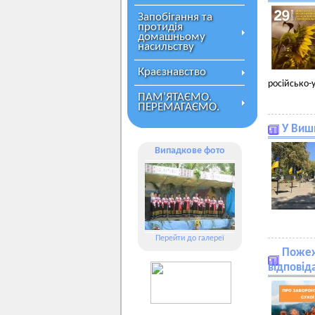
Запобігання та
протидія
домашньому
насильству
Краєзнавство
російсько-
ПАМ’ЯТАЄМО.
ПЕРЕМАГАЄМО.
У Вишн
Випадкове фото
Перейти до галереї
Пожежн
відповід