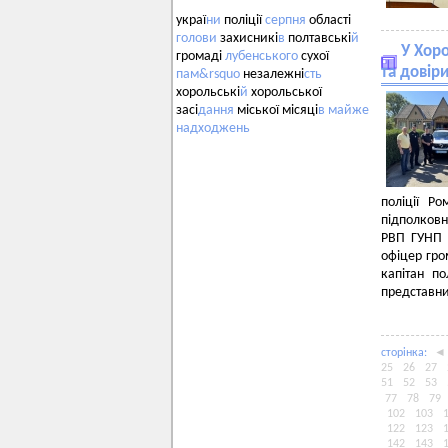
украї
ни
поліції
серпня
області
голови
захисникі
в
полтавські
й
У Хоро
громаді
лубенського
сухої
та довір
пам&rsquo
незалежні
сть
хорольські
й
хорольської
засі
дання
міської місяці
в
майже
надходжень
поліції Р
підполков
РВП ГУНП У
офіцер гро
капітан п
представни
сторiнка:
◄
25
26
27
51
52
53
77
78
79
102
103
122
123
142
143