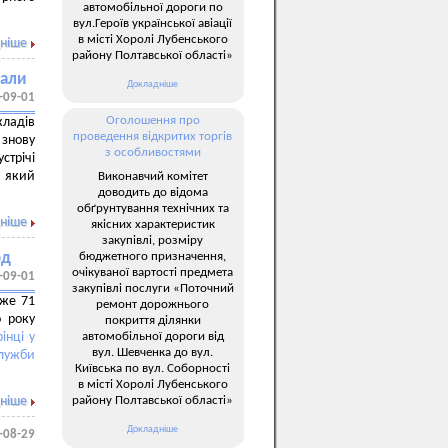
автомобільної дороги по
вул.Героїв української авіації
в місті Хоролі Лубенського
ніше
району Полтавської області»
вали
Докладніше
-09-01
Оголошення про
ладів
проведення відкритих торгів
знову
з особливостями
стрічі
, який
Виконавчий комітет
доводить до відома
обґрунтування технічних та
ніше
якісних характеристик
закупівлі, розміру
бюджетного призначення,
рд
очікуваної вартості предмета
-09-01
закупівлі послуги «Поточний
йже 71
ремонт дорожнього
о року
покриття ділянки
автомобільної дороги від
інці у
вул. Шевченка до вул.
служби
Київська по вул. Соборності
в місті Хоролі Лубенського
району Полтавської області»
ніше
Докладніше
-08-29