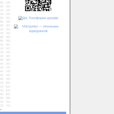
180
181
200
201
220
221
240
241
260
261
280
281
300
301
320
321
340
341
360
361
380
381
400
401
420
421
440
441
460
461
480
481
500
501
520
521
540
541
560
561
580
581
600
601
620
621
640
641
660
661
680
681
700
701
720
721
►