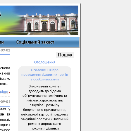
ти
Соціальний захист
-09-02
Оголошення
основа
Оголошення про
иканий
проведення відкритих торгів
іктам.
з особливостями
цюють.
Виконавчий комітет
доводить до відома
ніше
обґрунтування технічних та
якісних характеристик
-09-01
закупівлі, розміру
лля у
бюджетного призначення,
дян та
очікуваної вартості предмета
закупівлі послуги «Поточний
ності,
ремонт дорожнього
родних
покриття ділянки
рного