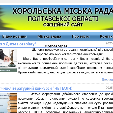
Відео новини
Міська влада
Про місто
Контак
2025
я з Днем нотаріату!
Фотогалерея
Шановні нотаріуси та ветерани нотаріальної діяльності
Хорольської міської територіальної громади!
Вітаю Вас з професійним святом – Днем нотаріату! Як 
економічної та соціальної політики держави, нотаріат покл
підтримувати юридичний мир і запобігати правовим конфл
Проте найбільшою цінністю цієї професії є люди, які в ній пра
Доклад
2025
гічно-літературний конкурси "НЕ ПАЛИ!"
З метою формування дбайливого ставлення до довкі
населення області, виховання екологічно свідомих грома
вжиття заходів щодо недопущення спалювання сухої
рослин
опалого листя, сміття та стерні Департамент екології та при
ресурсів ПОВА оголошує проведення екологічно-літерату